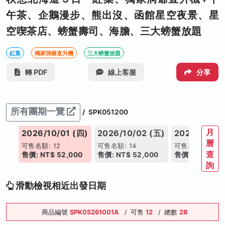
午茶、企鵝漫步、熊出沒、函館星空夜景、星
空喫茶店、螃蟹壽司、海膽、三大螃蟹放題
紅葉
獨家洞爺直升機
三大螃蟹放題
轉 PDF
線上客服
分享
所有團期一覽
/
SPK051200
月
(三)
2026/10/01 (四)
2026/10/02 (五)
2026/10/03
曆
可售名額: 12
可售名額: 14
可售名額: 11
查
0
售價: NT$ 52,000
售價: NT$ 52,000
售價: NT$ 52,
詢
滑動檢視相近出發日期
商品編號
SPK05261001A
/
可售
12
/
總數
28