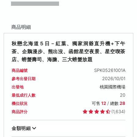
商品明細
秋戀北海道５日－紅葉、獨家洞爺直升機+下午
茶、企鵝漫步、熊出沒、函館星空夜景、星空喫茶
店、螃蟹壽司、海膽、三大螃蟹放題
SPK05261001A
商品編號
2026/10/01
參考出發日期
桃園國際機場
出發地
20
最低成行人數
可售
12
/ 總數
28
機位狀況
(1,634)
商品評分
金額明細