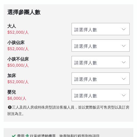
選擇參團人數
大人
$52,000/人
小孩佔床
$52,000/人
小孩不佔床
$50,000/人
加床
$52,000/人
嬰兒
$6,000/人
三人及四人房或特殊房型請洽客服人員，並以實際飯店可售房型以及訂房
狀況為主。
費用
含
往返經濟艙機票、旅責險和行程所列包項目