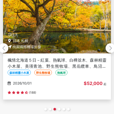
5天
日本 札幌
桃園國際機場出發
楓情北海道５日－紅葉、熱氣球、白樺並木、森林精靈
小木屋、美瑛青池、野生熊牧場、黑岳纜車、鳥沼公
園、紅葉奇蹟谷、螃蟹吃到飽
森林精靈小木屋
野生熊牧場
熱氣球
$52,000
2026/10/01
起
(188)