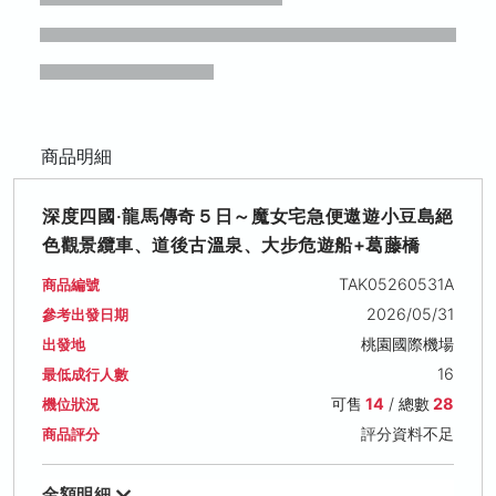
商品明細
深度四國‧龍馬傳奇５日～魔女宅急便遨遊小豆島絕
色觀景纜車、道後古溫泉、大步危遊船+葛藤橋
TAK05260531A
商品編號
2026/05/31
參考出發日期
桃園國際機場
出發地
16
最低成行人數
可售
14
/ 總數
28
機位狀況
評分資料不足
商品評分
金額明細