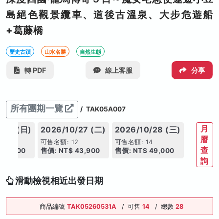
島絕色觀景纜車、道後古溫泉、大步危遊船
+葛藤橋
歷史古蹟
山水名勝
自然生態
轉 PDF
線上客服
分享
所有團期一覽
/
TAK05A007
月
/25 (日)
2026/10/27 (二)
2026/10/28 (三)
曆
4
可售名額: 12
可售名額: 14
查
 43,900
售價: NT$ 43,900
售價: NT$ 49,000
詢
滑動檢視相近出發日期
商品編號
TAK05260531A
/
可售
14
/
總數
28