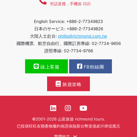
市話直撥，手機加 (02)
English Service: +886-2-77349823
日本のサービス: +886-2-77349826
大陸人士赴台:
phillis@richmond.com.tw
國際機票、航空自由行、國際訂房專線: 02-7734-9656
證照專線: 02-7734-9766
線上客服
FB粉絲團
旅遊攻略
©2001-2026 山富旅遊 richmond tours.
已投保旺旺友聯產物履約保證保險新台幣壹億貳仟肆佰萬元
繁體中文