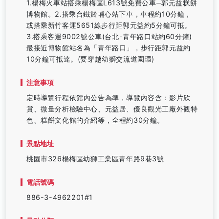
1.楊梅火車站搭乘楊梅區L613號免費公車─郭元益糕餅
博物館。2.搭乘台鐵於埔心站下車，車程約10分鐘，
或搭乘新竹客運5651線步行距郭元益約5分鐘可抵。
3.搭乘客運9002號公車(台北-青年路口站約60分鐘)
最接近博物館站名為「青年路口」，步行距郭元益約
10分鐘可抵達。(要穿越幼獅交流道園環)
注意事項
定時導覽行程依館內公告為準，導覽內容含：影片欣
賞、微量分析檢驗中心、元益居、優良觀光工廠外觀特
色、糕餅文化館的介紹等，全程約30分鐘。
景點地址
桃園市326楊梅區幼獅工業區青年路9巷3號
電話號碼
886-3-4962201#1