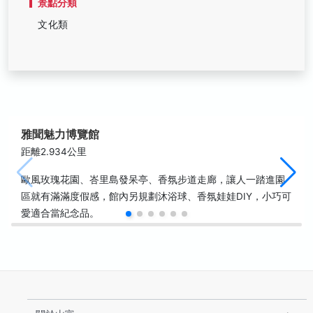
景點分類
文化類
雅聞魅力博覽館
距離2.934公里
歐風玫瑰花園、峇里島發呆亭、香氛步道走廊，讓人一踏進園
區就有滿滿度假感，館內另規劃沐浴球、香氛娃娃DIY，小巧可
愛適合當紀念品。