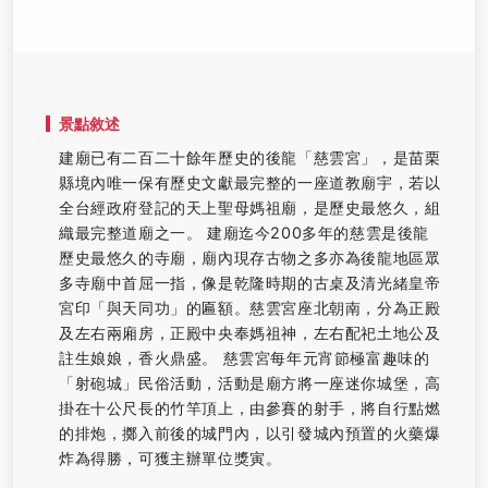
景點敘述
建廟已有二百二十餘年歷史的後龍「慈雲宮」，是苗栗
縣境內唯一保有歷史文獻最完整的一座道教廟宇，若以
全台經政府登記的天上聖母媽祖廟，是歷史最悠久，組
織最完整道廟之一。 建廟迄今200多年的慈雲是後龍
歷史最悠久的寺廟，廟內現存古物之多亦為後龍地區眾
多寺廟中首屈一指，像是乾隆時期的古桌及清光緒皇帝
宮印「與天同功」的匾額。慈雲宮座北朝南，分為正殿
及左右兩廂房，正殿中央奉媽祖神，左右配祀土地公及
註生娘娘，香火鼎盛。 慈雲宮每年元宵節極富趣味的
「射砲城」民俗活動，活動是廟方將一座迷你城堡，高
掛在十公尺長的竹竿頂上，由參賽的射手，將自行點燃
的排炮，擲入前後的城門內，以引發城內預置的火藥爆
炸為得勝，可獲主辦單位獎寅。