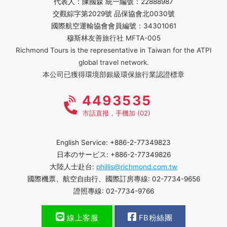
代表人：陳國森 統一編號：22888987
交觀綜字第2029號 品保協會北0030號
國際航空運輸協會會員編號：34301061
穆斯林友善旅行社 MFTA-005
Richmond Tours is the representative in Taiwan for the ATPI
global travel network.
本公司已獲得環境部銀級環保旅行業認證標章
4493535
市話直撥，手機加 (02)
English Service: +886-2-77349823
日本のサービス: +886-2-77349826
大陸人士赴台:
phillis@richmond.com.tw
國際機票、航空自由行、國際訂房專線: 02-7734-9656
證照專線: 02-7734-9766
線上客服
FB粉絲團