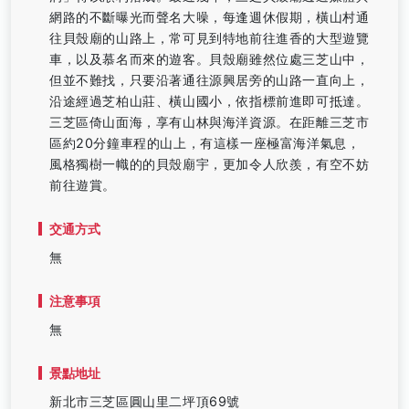
網路的不斷曝光而聲名大噪，每逢週休假期，橫山村通
往貝殼廟的山路上，常可見到特地前往進香的大型遊覽
車，以及慕名而來的遊客。貝殼廟雖然位處三芝山中，
但並不難找，只要沿著通往源興居旁的山路一直向上，
沿途經過芝柏山莊、橫山國小，依指標前進即可抵達。
三芝區倚山面海，享有山林與海洋資源。在距離三芝市
區約20分鐘車程的山上，有這樣一座極富海洋氣息，
風格獨樹一幟的的貝殼廟宇，更加令人欣羨，有空不妨
前往遊賞。
交通方式
無
注意事項
無
景點地址
新北市三芝區圓山里二坪頂69號