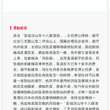
景點敘述
原名「富福頂山寺十八羅漢洞」，主祀濟公禪師，廟宇
位於三芝圓山里二坪頂山上，隱藏於櫻花步道旁。廟宇
內外裝潢，全部以貝殼及珊瑚堆砌拼貼而成，因此顯得
極為富麗堂皇，猶如海底龍宮一般，長年吸引遊客前來
上香，也被稱為「貝殼廟」，反而蓋過廟宇的原名。貝
殼廟的創建極富傳奇色彩，落成至今已有十多年的歷
史。廟宇創建前，現任住持曾在夜晚夢見濟公托夢，表
示曾因故被囚禁在海底龍宮一段時間，希望住持可以興
建一座類似的廟宇。然而早年臺灣的貝殼及珊瑚大多外
銷至其他國家，價格昂貴，搜集不易，恰巧有位外銷貝
殼珊瑚類飾品的貿易商也有類似的夢境，才將一批原本
要運往日本的貝殼及珊瑚轉贈住持，使得這座獨樹一
幟，宛如海底龍宮般的貝殼廟─「富福頂山寺十八羅漢
洞」得以順利落成。最近幾年，三芝貝殼廟透過媒體與