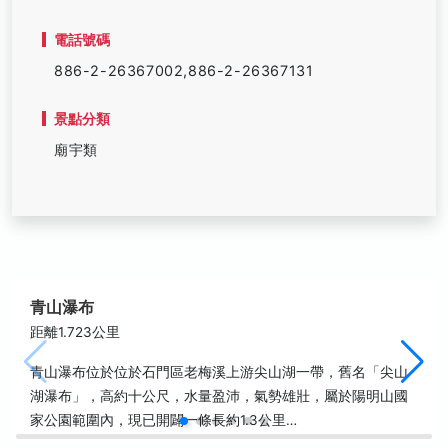
電話號碼
886-2-26367002,886-2-26367131
景點分類
廟宇類
青山瀑布
距離1.723公里
青山瀑布位於位於石門區老梅溪上游尖山湖一帶，舊名「尖山
湖瀑布」，高約十公尺，水量盈沛，氣勢雄壯，屬於陽明山國
家公園範圍內，現已開闢一條長約1.3公里…