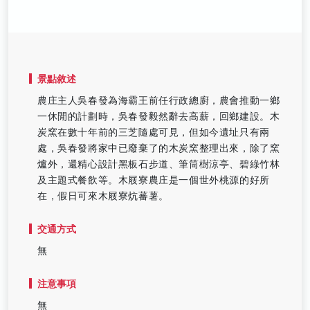
景點敘述
農庄主人吳春發為海霸王前任行政總廚，農會推動一鄉
一休閒的計劃時，吳春發毅然辭去高薪，回鄉建設。木
炭窯在數十年前的三芝隨處可見，但如今遺址只有兩
處，吳春發將家中已廢棄了的木炭窯整理出來，除了窯
爐外，還精心設計黑板石步道、筆筒樹涼亭、碧綠竹林
及主題式餐飲等。木屐寮農庄是一個世外桃源的好所
在，假日可來木屐寮炕蕃薯。
交通方式
無
注意事項
無