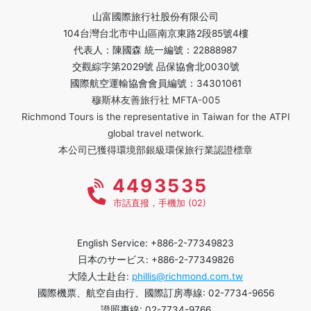
山富國際旅行社股份有限公司
104台灣台北市中山區南京東路2段85號4樓
代表人：陳國森 統一編號：22888987
交觀綜字第2029號 品保協會北0030號
國際航空運輸協會會員編號：34301061
穆斯林友善旅行社 MFTA-005
Richmond Tours is the representative in Taiwan for the ATPI
global travel network.
本公司已獲得環境部銀級環保旅行業認證標章
4493535
市話直撥，手機加 (02)
English Service: +886-2-77349823
日本のサービス: +886-2-77349826
大陸人士赴台:
phillis@richmond.com.tw
國際機票、航空自由行、國際訂房專線: 02-7734-9656
證照專線: 02-7734-9766