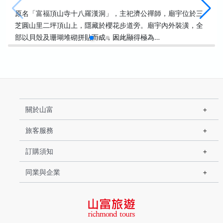
原名「富福頂山寺十八羅漢洞」，主祀濟公禪師，廟宇位於三
芝圓山里二坪頂山上，隱藏於櫻花步道旁。廟宇內外裝潢，全
部以貝殼及珊瑚堆砌拼貼而成，因此顯得極為…
關於山富
旅客服務
訂購須知
同業與企業