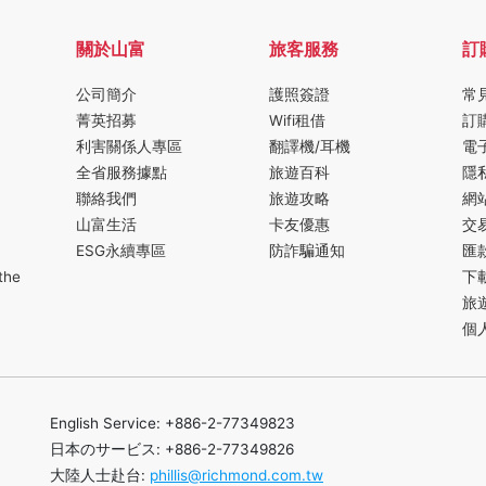
關於山富
旅客服務
訂
公司簡介
護照簽證
常
菁英招募
Wifi租借
訂
利害關係人專區
翻譯機/耳機
電
全省服務據點
旅遊百科
隱
聯絡我們
旅遊攻略
網
山富生活
卡友優惠
交
ESG永續專區
防詐騙通知
匯
the
下
旅
個
English Service: +886-2-77349823
日本のサービス: +886-2-77349826
大陸人士赴台:
phillis@richmond.com.tw