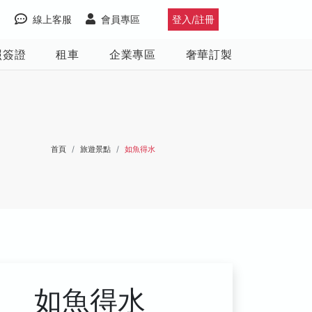
線上客服
會員專區
登入/註冊
照簽證
租車
企業專區
奢華訂製
首頁
旅遊景點
如魚得水
如魚得水