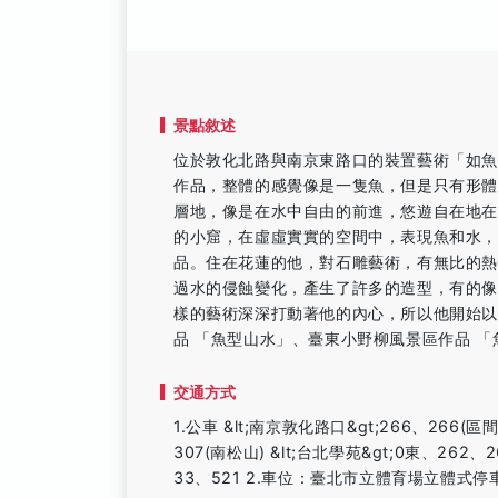
景點敘述
位於敦化北路與南京東路口的裝置藝術「如魚得水」
作品，整體的感覺像是一隻魚，但是只有形
層地，像是在水中自由的前進，悠遊自在地
的小窟，在虛虛實實的空間中，表現魚和水，
品。住在花蓮的他，對石雕藝術，有無比的
過水的侵蝕變化，產生了許多的造型，有的
樣的藝術深深打動著他的內心，所以他開始
品 「魚型山水」、臺東小野柳風景區作品 
交通方式
1.公車 &lt;南京敦化路口&gt;266、266(區
307(南松山) &lt;台北學苑&gt;0東、262、
33、521 2.車位：臺北市立體育場立體式