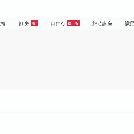
遊輪
訂房
自由行
旅遊講座
護
省!
機+酒