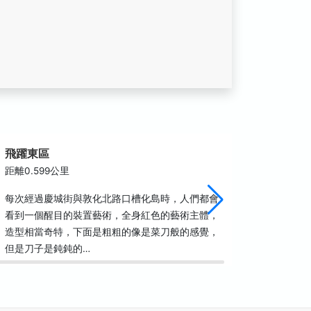
飛躍東區
遼寧公
距離0.599公里
距離0.6
每次經過慶城街與敦化北路口槽化島時，人們都會
遼寧公園
看到一個醒目的裝置藝術，全身紅色的藝術主體，
南洋的風
造型相當奇特，下面是粗粗的像是菜刀般的感覺，
丘斜坡增
但是刀子是鈍鈍的…
區，設有