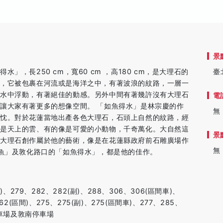
景
，長250 cm，寬60 cm ，高180 cm，是大理石的
臺
體，它被包裹在河流或是海洋之中，有著波浪的紋路，一層一
在水中浮動，有著絕佳的動感。另外中間有著幾許沒有大理石
電
讓大家有著更多的想像空間。 「如魚得水」是林宗慶的作
無
熱忱。對於花蓮當地出產各色大理石，石頭上自然的紋路，經
像是天上的雲、有的像是可愛的小動物，千奇萬化。大自然這
景
以大理石創作屬於他的藝術，像是在花蓮縣政府前石雕廣場作
無
「魚」及敦化路口的「如魚得水」，都是他的佳作。
間)、279、282、282(副)、288、306、306(區間車)、
262(區間)、275、275(副)、275(區間車)、277、285、
停車場及敦南停車場