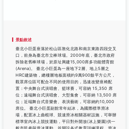
景點敘述
臺北小巨蛋座落於松山區敦化北路和南京東路四段交叉
口，前身為臺北市立棒球場。2000年底，臺北市政府
拆除老舊棒球場，於原址興建15,000席多功能體育館
(Arena)。 臺北小巨蛋為一座地下2層、地上5層之
HRC建築物，總樓層地板面積約9萬900餘平方公尺，
觀眾席位區可配合不同的使用目的，迅速改變座椅配
置：中央舞台式演唱會、籃球賽，可容納 15,350 席
位；遠端舞台式演唱會、大型集會，可容納 13,500 席
位；近端舞台式音樂會、表演藝術，可容納約10,000
席位。 臺北小巨蛋副館常年結冰，為國際標準滑冰
場，配置冰上曲棍球、競速滑冰相關器材設施，可舉辦
標準室內冰上競技運動，平日對外開放(冰上樂園)供一
般市民參與滑冰運動，並開設各式教育訓練課程，滑冰