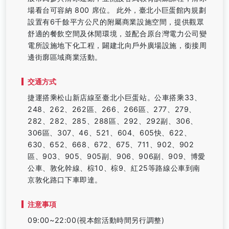
場看台可容納 800 席位。 此外，臺北小巨蛋館內規劃
設置有6千餘平方公尺的附屬商業設施空間，提供觀眾
舒適的餐飲空間及休閒環境，並配合原台灣電力公司變
電所設施地下化工程，闢建北向戶外廣場設施，銜接周
邊街廓區域商業活動。
交通方式
捷運搭乘松山新店線至臺北小巨蛋站。公車搭乘33、
248、262、262區、266、266區、277、279、
282、282、285、288區、292、292副、306、
306區、307、46、521、604、605快、622、
630、652、668、672、675、711、902、902
區、903、905、905副、906、906副、909、博愛
公車、敦化幹線、棕10、棕9、紅25等路線公車到南
京敦化路口下車即達。
注意事項
09:00~22:00(視本館活動時間另行調整)