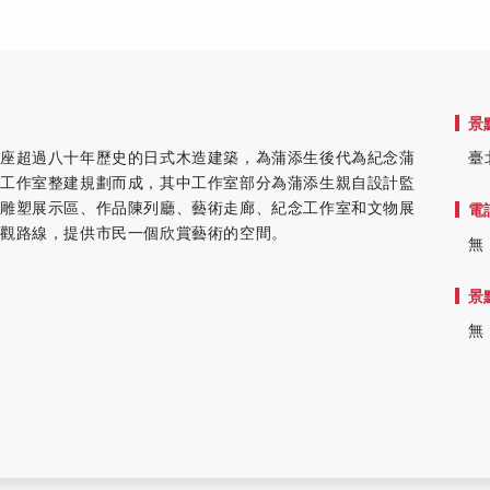
景
一座超過八十年歷史的日式木造建築，為蒲添生後代為紀念蒲
臺
及工作室整建規劃而成，其中工作室部分為蒲添生親自設計監
外雕塑展示區、作品陳列廳、藝術走廊、紀念工作室和文物展
電
參觀路線，提供市民一個欣賞藝術的空間。
無
景
無