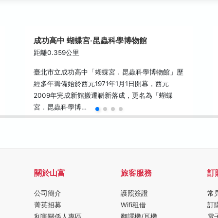
成功高中 蝴蝶宮‧昆蟲科學博物館
距離0.359公里
臺北市立成功高中「蝴蝶宮．昆蟲科學博物館」歷
經多年籌備始於西元1971年1月1日開幕，西元
2009年完成新館搬遷嶄新落成，更名為「蝴蝶
宮．昆蟲科學博…
關於山富
旅客服務
訂
公司簡介
護照簽證
常
菁英招募
Wifi租借
訂
利害關係人專區
翻譯機/耳機
電