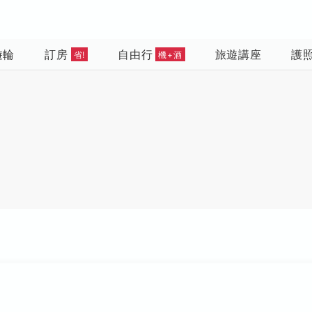
遊輪
訂房
自由行
旅遊講座
護
省!
機+酒