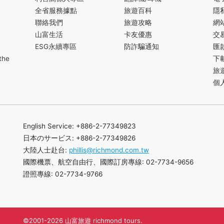
全省服務據點
旅遊百科
隱
聯絡我們
旅遊攻略
網
山富生活
卡友優惠
交
ESG永續專區
防詐騙通知
匯
the
下
旅
個
English Service: +886-2-77349823
日本のサービス: +886-2-77349826
大陸人士赴台:
phillis@richmond.com.tw
國際機票、航空自由行、國際訂房專線: 02-7734-9656
證照專線: 02-7734-9766
©2001-2026 山富旅遊 richmond tours.