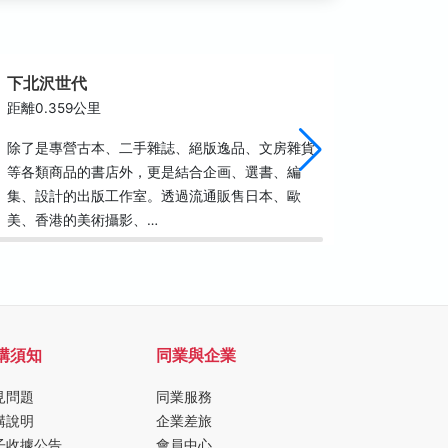
下北沢世代
中山基
距離0.359公里
距離0.3
除了是專營古本、二手雜誌、絕版逸品、文房雜貨
中山基督
等各類商品的書店外，更是結合企画、選書、編
門拱柱刻
集、設計的出版工作室。透過流通販售日本、歐
督教聖公
美、香港的美術攝影、…
正街一帶
購須知
同業與企業
見問題
同業服務
購說明
企業差旅
子收據公告
會員中心