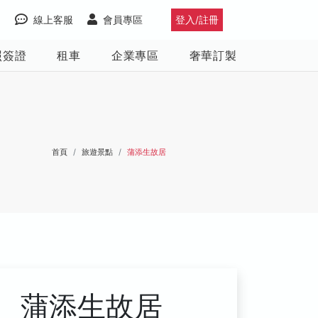
線上客服
會員專區
登入/註冊
照簽證
租車
企業專區
奢華訂製
首頁
旅遊景點
蒲添生故居
蒲添生故居