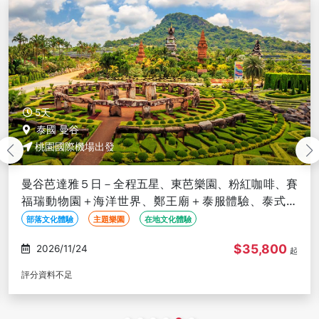
5天
泰國 曼谷
桃園國際機場出發
曼谷芭達雅５日－全程五星、東芭樂園、粉紅咖啡、賽
福瑞動物園＋海洋世界、鄭王廟＋泰服體驗、泰式按
摩、夜遊湄南河、無購物
部落文化體驗
主題樂園
在地文化體驗
$36,800
2026/11/25
起
評分資料不足