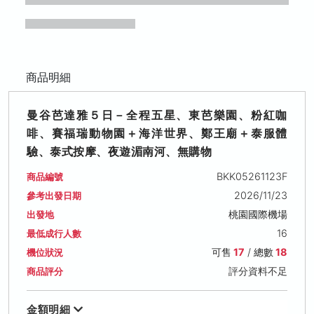
商品明細
曼谷芭達雅５日－全程五星、東芭樂園、粉紅咖
啡、賽福瑞動物園＋海洋世界、鄭王廟＋泰服體
驗、泰式按摩、夜遊湄南河、無購物
BKK05261123F
商品編號
2026/11/23
參考出發日期
桃園國際機場
出發地
16
最低成行人數
可售
17
/ 總數
18
機位狀況
評分資料不足
商品評分
金額明細