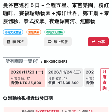
曼谷芭達雅５日－全程五星、東芭樂園、粉紅
咖啡、賽福瑞動物園＋海洋世界、鄭王廟＋泰
服體驗、泰式按摩、夜遊湄南河、無購物
部落文化體驗
主題樂園
在地文化體驗
轉 PDF
線上客服
分享
所有團期一覽
/
BKK05CI04F3
月
(日)
2026/11/23 (一)
2026/11/24 (二)
2026/11/25 
曆
可售名額: 17
可售名額: 17
可售名額: 17
查
00
售價: NT$ 35,800
售價: NT$ 35,800
售價: NT$ 36,8
詢
滑動檢視相近出發日期
商品編號
BKK05261123F
/
可售
17
/
總數
18