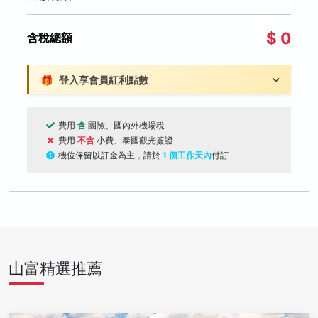
$ 0
含稅總額
🎁
登入享會員紅利點數
費用
含
團險、國內外機場稅
費用
不含
小費、泰國觀光簽證
機位保留以訂金為主，請於
1 個工作天內
付訂
山富精選推薦