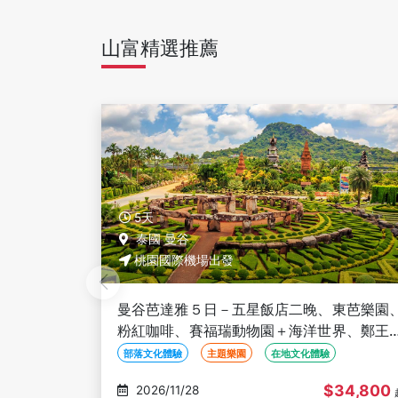
山富精選推薦
5天
泰國 曼谷
桃園國際機場出發
東芭樂園、
曼谷芭達雅５日－全程五星、東芭樂園、粉
界、鄭王廟
咖啡、賽福瑞動物園＋海洋世界、鄭王廟＋
河、無購物
服體驗、泰式按摩、夜遊湄南河、無購物
部落文化體驗
主題樂園
在地文化體驗
34,800
$36,800
2026/11/28
起