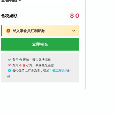
金額明細
$ 0
含稅總額
🎁
登入享會員紅利點數
立即報名
費用
含
團險、國內外機場稅
費用
不含
小費、泰國觀光簽證
機位保留以訂金為主，請於
1 個工作天內
付
訂