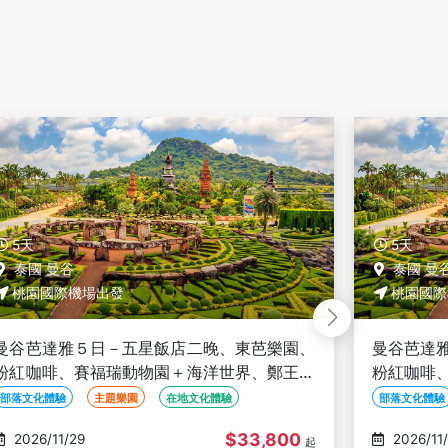
5天
5天
泰國 曼谷
泰國 曼
桃園國際機場出發
桃園國際
曼谷芭達雅５日－五星飯店二晚、東芭樂園、
曼谷芭達
粉紅咖啡、賽福瑞動物園＋海洋世界、鄭王廟
咖啡、賽
＋泰服體驗、泰式按摩、夜遊湄南河、無購物
服體驗、
部落文化體驗
主題樂園
在地文化體驗
部落文化體驗
$33,800
2026/11/30
2026/11
起