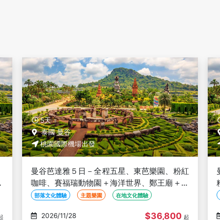
5天
泰國 曼谷
桃園國際機場出發
紅
曼谷芭達雅５日－五星飯店二晚、東芭樂園、
泰
粉紅咖啡、賽福瑞動物園＋海洋世界、鄭王廟
＋泰服體驗、泰式按摩、夜遊湄南河、無購物
部落文化體驗
主題樂園
在地文化體驗
$33,800
2026/11/29
起
起