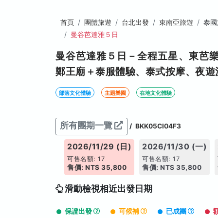
首頁
團體旅遊
台北出發
東南亞旅遊
泰國
曼谷芭達雅５日
曼谷芭達雅５日－全程五星、東芭
鄭王廟＋泰服體驗、泰式按摩、夜遊
部落文化體驗
主題樂園
在地文化體驗
所有團期一覽
/
BKK05CI04F3
026/11/28 (六)
2026/11/29 (日)
2026/11/30 (一)
售名額: 17
可售名額: 17
可售名額: 17
價: NT$ 36,800
售價: NT$ 35,800
售價: NT$ 35,800
滑動檢視相近出發日期
保證出發
可候補
已成團