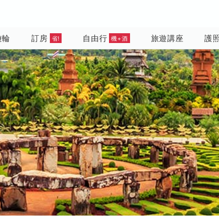
遊輪
訂房
自由行
旅遊講座
護
省!
機+酒