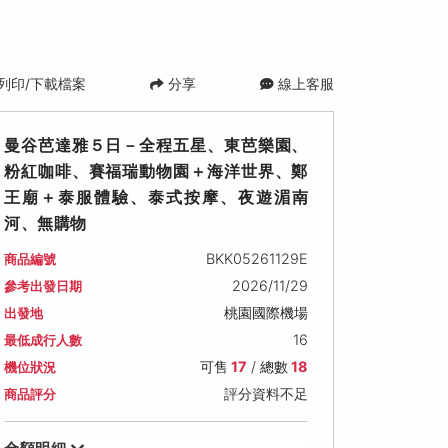
列印/下載檔案
分享
線上客服
曼谷芭達雅５日－全程五星、東芭樂園、
粉紅咖啡、賽福瑞動物園＋海洋世界、鄭
王廟＋泰服體驗、泰式按摩、夜遊湄南
河、無購物
BKK05261129E
商品編號
2026/11/29
參考出發日期
2026/12/04 (五)
2026/12/05 (六)
2026/12/06 (
桃園國際機場
出發地
可售名額: 17
可售名額: 17
可售名額: 17
16
最低成行人數
售價: NT$ 36,800
售價: NT$ 36,800
售價: NT$ 35,80
可售
17
/ 總數
18
機位狀況
評分資料不足
商品評分