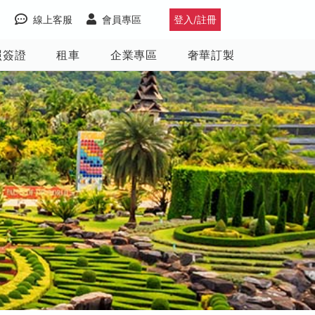
線上客服
會員專區
登入/註冊
照簽證
租車
企業專區
奢華訂製