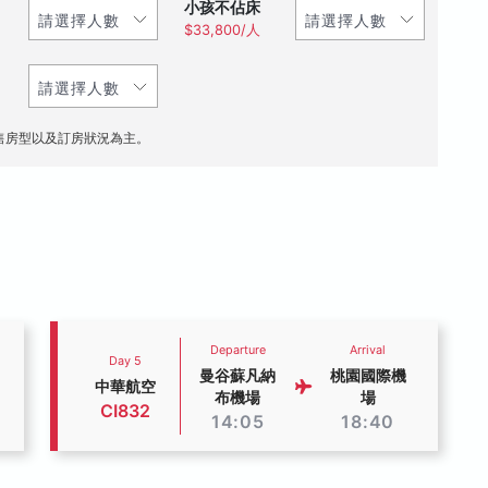
小孩不佔床
$33,800/人
售房型以及訂房狀況為主。
Departure
Arrival
Day 5
曼谷蘇凡納
桃園國際機
中華航空
布機場
場
CI832
14:05
18:40