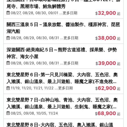
尾寺、黑潮市場、鮪魚解體秀
32,900
08/27, 08/28, 08/30, 09/01 ...更多日期
$
起
關西三溫泉５日－溫泉放鬆、醬油製作、橿原神宮、琵琶
湖汽船
38,000
08/28, 08/29, 08/30, 08/31 ...更多日期
$
起
深遊關西·絕美南紀５日～熊野古道巡禮、採果樂、伊勢
神宮、海女小屋
39,000
08/28, 08/29, 08/30, 08/31 ...更多日期
$
起
東北雙星野６日-第一只見川橋梁、大內宿、五色沼、奧
入瀨溪、銀山溫泉、最上川遊船、睡魔之家(不進免稅店)
62,900
(仙/青)
11/19, 11/20, 11/21, 11/22 ...更多日期
$
起
東北雙星野７日-白神山地、青池、大內宿、五色沼、奧
入瀨溪、銀山溫泉、最上川遊船、生剝鬼、睡魔之家(不
68,900
進免稅店)(仙/青)
08/25, 09/08, 10/05, 11/24
$
起
東北雙星野８日-大內宿、五色沼、奧入瀨溪、銀山溫