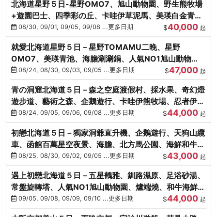
北海道星野５日-星野OMO7、旭山動物園、野生熊牧場
+遊園巴士、四季彩の丘、卡哇伊草泥馬、美瑛白金青
40,000
池、螃蟹吃到飽
08/30, 09/01, 09/05, 09/08 ...更多日期
$
起
就愛北海道星野５日－星野TOMAMU二晚、星野
OMO7、美瑛青池、海膽涮涮鍋、人氣NO1旭山動物
47,000
園、海鮮和牛螃蟹吃到飽
08/24, 08/30, 09/03, 09/05 ...更多日期
$
起
青の洞窟北海道５日－森之空庭渡假村、採水果、奇幻燈
遊步道、藝術之森、企鵝遊行、卡哇伊熊牧場、忍者伊達
44,000
時代村、螃蟹吃到飽
08/24, 09/05, 09/06, 09/08 ...更多日期
$
起
初戀北海道５日－獨家洞爺直升機、企鵝遊行、天狗山纜
車、函館百萬星空夜景、海膽、北方馬公園、海鮮和牛螃
43,000
蟹吃到飽
08/25, 08/30, 09/02, 09/05 ...更多日期
$
起
遇上初戀北海道５日－五星鶴雅、釧路濕原、足浴砂湯、
常盤旋轉塔、人氣NO1旭山動物園、爐端燒、和牛海鮮螃
44,000
蟹吃到飽
09/05, 09/08, 09/09, 09/10 ...更多日期
$
起