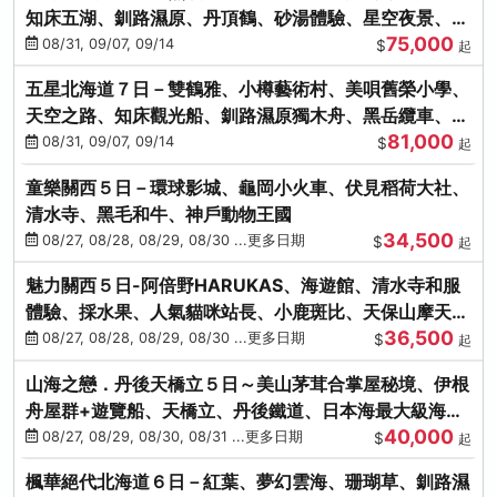
知床五湖、釧路濕原、丹頂鶴、砂湯體驗、星空夜景、洞
75,000
爺花火、螃蟹懷石料理
08/31, 09/07, 09/14
$
起
五星北海道７日－雙鶴雅、小樽藝術村、美唄舊榮小學、
天空之路、知床觀光船、釧路濕原獨木舟、黑岳纜車、流
81,000
冰硝子館DIY玻璃杯
08/31, 09/07, 09/14
$
起
童樂關西５日－環球影城、龜岡小火車、伏見稻荷大社、
清水寺、黑毛和牛、神戶動物王國
34,500
08/27, 08/28, 08/29, 08/30 ...更多日期
$
起
魅力關西５日-阿倍野HARUKAS、海遊館、清水寺和服
體驗、採水果、人氣貓咪站長、小鹿斑比、天保山摩天
36,500
輪、水上巴士
08/27, 08/28, 08/29, 08/30 ...更多日期
$
起
山海之戀．丹後天橋立５日～美山茅茸合掌屋秘境、伊根
舟屋群+遊覽船、天橋立、丹後鐵道、日本海最大級海鮮
40,000
市場
08/27, 08/29, 08/30, 08/31 ...更多日期
$
起
楓華絕代北海道６日－紅葉、夢幻雲海、珊瑚草、釧路濕