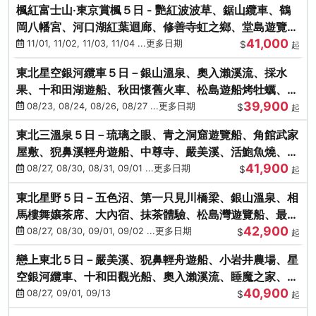
楓紅富士山‧東京賞楓５日 - 艷紅波波草、鋸山纜車、鶴
岡八幡宮、河口湖紅葉迴廊、修善寺虹之鄉、堂島遊覽
41,000
船、熱海梅園
11/01, 11/02, 11/03, 11/04 ...更多日期
$
起
東北星空銀河纜車５日－銀山溫泉、奧入瀨溪流、採水
果、十和田湖遊船、秋田懷舊火車、松島遊船烤牡蠣、嚴
39,900
美溪、螃蟹本家
08/23, 08/24, 08/26, 08/27 ...更多日期
$
起
東北三溫泉５日－琉璃之眼、青之洞窟遊覽船、角館武家
屋敷、猊鼻溪輕舟遊船、中尊寺、嚴美溪、活鮑魚燒、烤
41,900
牡蠣、握壽司體驗
08/27, 08/30, 08/31, 09/01 ...更多日期
$
起
東北星野５日－五色沼、第一只見川橋梁、銀山溫泉、相
馬樓舞孃茶席、大內宿、抹茶體驗、松島灣遊覽船、最上
42,900
川輕舟、螃蟹御膳
08/27, 08/30, 09/01, 09/02 ...更多日期
$
起
戀上東北５日－嚴美溪、猊鼻輕舟遊船、小岩井農場、星
空銀河纜車、十和田觀光船、奧入瀨溪流、睡魔之家、朱
40,900
紅社殿（仙台／青森）
08/27, 09/01, 09/13
$
起