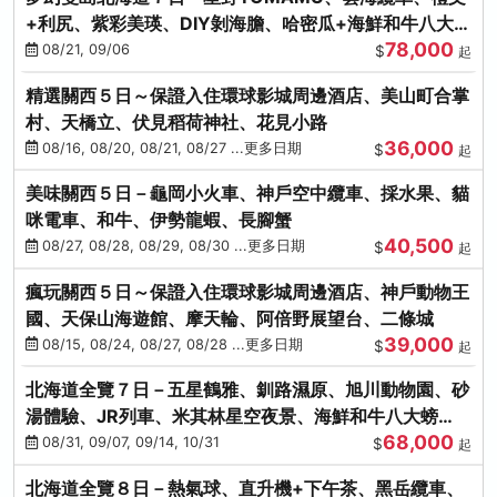
+利尻、紫彩美瑛、DIY剝海膽、哈密瓜+海鮮和牛八大螃
78,000
蟹吃到飽
08/21, 09/06
$
起
精選關西５日～保證入住環球影城周邊酒店、美山町合掌
村、天橋立、伏見稻荷神社、花見小路
36,000
08/16, 08/20, 08/21, 08/27 ...更多日期
$
起
美味關西５日－龜岡小火車、神戶空中纜車、採水果、貓
咪電車、和牛、伊勢龍蝦、長腳蟹
40,500
08/27, 08/28, 08/29, 08/30 ...更多日期
$
起
瘋玩關西５日～保證入住環球影城周邊酒店、神戶動物王
國、天保山海遊館、摩天輪、阿倍野展望台、二條城
39,000
08/15, 08/24, 08/27, 08/28 ...更多日期
$
起
北海道全覽７日－五星鶴雅、釧路濕原、旭川動物園、砂
湯體驗、JR列車、米其林星空夜景、海鮮和牛八大螃
68,000
蟹、卡哇依熊牧場
08/31, 09/07, 09/14, 10/31
$
起
北海道全覽８日－熱氣球、直升機+下午茶、黑岳纜車、