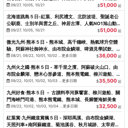
51,000
園、海膽涮涮鍋
09/27, 10/05, 10/21
$
起
北海道跳島５日-紅葉、利尻禮文、北防波堤、聖誕老公
公馴鹿、士別羊與雲之丘、神居古潭、人氣NO1旭山動物
51,000
園、海膽涮涮鍋
09/27, 10/05, 10/21
$
起
微光九州‧熊本５日 - 熊本城、高千穗峽、熱氣球升空體
驗、阿蘇神社御神水、由布院金鱗湖、啤酒見學試飲、豪
36,000
華海鮮盛宴
08/21, 09/22, 10/01, 10/02 ...更多日期
$
起
九州火之國‧熊本５日 - 草千里之濱、阿蘇破火山口、由
布院金麟湖、戀木心形參道、熊本熊電鐵、柳川遊船、地
35,500
獄蒸DIY
09/22, 10/01, 10/02, 10/03 ...更多日期
$
起
九州好食‧熊本５日 － 古蹟料亭河豚饗宴、柳川遊船、關
門海峽門司港、熊本熊電鐵、熊本城、長腳蟹海鮮美食
32,500
09/22, 10/02, 10/03, 10/04 ...更多日期
$
起
紅葉賞‧九州鐵道賞楓５日 - 深耶馬溪、由布院金鱗湖、
天照列車+南阿蘇鐵道、菊池溪谷、秋月城跡、太宰府天