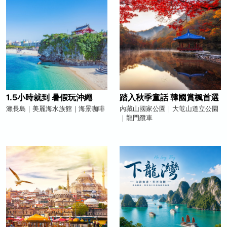
1.5小時就到 暑假玩沖繩
踏入秋季童話 韓國賞楓首選
瀨長島｜美麗海水族館｜海景咖啡
內藏山國家公園｜大芚山道立公園
｜龍門纜車