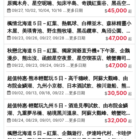
原獨木舟、星空呢喃、知床半島、奇蹟紅葉谷、黑岳空中
45,000
纜車、旭山動物園
09/27, 10/02, 10/04, 10/16 ...更多日期
$
起
楓情北海道５日－紅葉、熱氣球、白樺並木、森林精靈小
木屋、美瑛青池、野生熊牧場、黑岳纜車、鳥沼公園、紅
47,000
葉奇蹟谷、螃蟹吃到飽
09/23, 09/26, 09/27, 09/28 ...更多日期
$
起
秋戀北海道５日－紅葉、獨家洞爺直升機+下午茶、企鵝
漫步、熊出沒、函館星空夜景、星空喫茶店、螃蟹壽司、
47,000
海膽、三大螃蟹放題
09/22, 09/23, 09/24, 09/25 ...更多日期
$
起
超值特惠‧熊本輕鬆玩５日 - 高千穗峽、阿蘇大觀峰、由
布院金鱗湖、九州小京都、日本酒試飲、柳川遊船、熊本
30,500
城、熊本AEON
09/02, 09/13, 09/18, 09/22 ...更多日期
$
起
超值特惠‧輕鬆玩九州５日 - 酒造見學試飲、由布院金鱗
湖、九重夢吊橋、秘境黑川溫泉、阿蘇大觀峰、螃蟹吃到
32,000
飽
08/24, 08/29, 09/01, 09/07 ...更多日期
$
起
楓戀北海道５日－紅葉、企鵝遊行、伊達時代村、卡哇伊