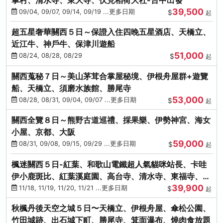
39,500
09/04, 09/07, 09/14, 09/19 ...更多日期
$
起
超五星奢華關西５日～保證入住四晚五星酒店、天橋立、
近江牛、神戶牛、保津川遊船
51,000
08/24, 08/28, 08/29
$
起
關西蒐秘７日～美山茅茸合掌屋秘境、伊根舟屋群+遊覽
船、天橋立、須磨水族館、勝尾寺
53,000
08/28, 08/31, 09/04, 09/07 ...更多日期
$
起
關西全覽８日～熊野古道巡禮、採果樂、伊勢神宮、海女
小屋、京都、大阪
59,000
08/31, 09/08, 09/15, 09/29 ...更多日期
$
起
楓迷關西５日-紅葉、和歌山電鐵超人氣貓咪站長、卡哇
伊小鹿斑比、紅葉溪庭園、高台寺、清水寺、東福寺、伊
39,900
勢龍蝦+和牛
11/18, 11/19, 11/20, 11/21 ...更多日期
$
起
秋楓丹後天空之城５日〜天橋立、伊根舟屋、傘松公園、
竹田城跡、出石城下町、勝尾寺、箕面瀑布、燒肉食放題