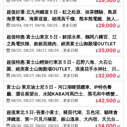
29,500
本熊-台中出發
09/04, 09/11, 09/18, 09/25 ...更多日期
$
起
超值好運‧北九州鐵道５日 - 虹之松原、抹茶體驗、島原
海景電車、海豚巡遊、秘境高千穗、熊本熊電鐵、旅人觀
29,000
光列車-台中出發
09/04, 09/11, 09/18, 09/25 ...更多日期
$
起
超值特惠‧富士山東京５日 - 鮮採水果、鶴岡八幡宮、江
之島電扶梯、敘敘苑燒肉、絕美富士山御殿場OUTLET
35,000
08/25, 08/25, 08/27, 08/29 ...更多日期
$
起
超值特惠‧富士山輕旅行東京５日 - 忍野八海、大石公
園、絕美富士山御殿場OUTLET、浪漫花手水神社、川越
32,000
小江戶
08/25, 08/27, 08/29, 08/30 ...更多日期
$
起
富士山‧東京迪士尼５日 - 河口湖瞭望纜車、IP特色餐
廳、澀谷展望台、水陸KABA河馬巴士、黑毛和牛螃蟹美
42,500
饌、季節採果
08/25, 08/27, 08/29, 08/30 ...更多日期
$
起
超值東北５日-吾妻小富士、豬苗代湖、五色沼、貓咪會
津鐵道、第一只見川橋梁、銀山溫泉、大內宿、天元台高
34,000
原纜車
08/30, 08/31, 09/02, 09/03 ...更多日期
$
起