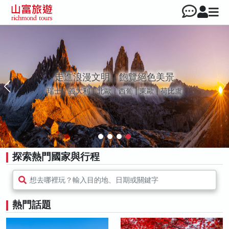
走進浪漫文明，飽覽絕色美景
瑞士｜義大利｜北歐｜西葡 | 東歐 | 荷比盧
探索熱門國家與行程
想去哪裡玩？輸入目的地、日期或關鍵字
熱門話題