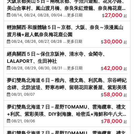
大阪京都美山５日－兩晚京都、宇治川遊船、花見小路、
美山合掌村、嵐山渡月橋、奈良朱紅燈籠、奈良梅花鹿、
27,000
流水瀑布電扶梯
08/14, 08/24, 08/28, 09/04 ...更多日期
$
起
輕旅關西‧和服體驗５日～京都、大阪、奈良～浪漫嵐山
渡月橋+超人氣奈良梅花鹿公園
30,000
08/24, 08/26, 08/27, 08/28 ...更多日期
$
起
經典關西５日～保住京阪神、清水寺、金閣寺、
LALAPORT、生田神社
42,000
08/28, 08/29, 08/30, 08/31 ...更多日期
$
起
夢幻雙島北海道６日－稚內、禮文島、利尻島、宗谷岬紀
念碑、北防波堤、野寒布岬、留萌花田家番屋、紫彩美瑛
58,000
08/31, 09/07
$
起
夢幻雙島北海道７日－星野TOMAMU、雲海纜車、禮文
+利尻、紫彩美瑛、DIY剝海膽、哈密瓜+海鮮和牛八大螃
78,000
蟹吃到飽
08/21, 09/06
$
起
夢幻雙島北海道７日－星野TOMAMU、雲海纜車、禮文