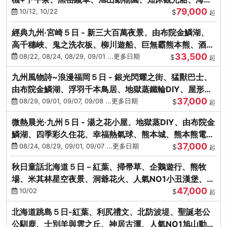
79,000
涮涮鍋(不進免稅店)
10/12, 10/22
$
起
經典九州‧宮崎５日 - 新三大百萬夜景、由布院金鱗湖、
高千穗峽、鬼之洗衣板、柳川遊船、巨無霸熊本熊、酒造
33,500
見學試飲
08/22, 08/24, 08/29, 09/01 ...更多日期
$
起
九州風物詩~浪漫福岡５日 - 銀光閃耀之街、猛獸巴士、
由布院金鱗湖、浮羽千本鳥居、地獄蒸鐵輪DIY、屋形船
37,000
晚宴、鸕鶿捕魚
08/29, 09/01, 09/07, 09/08 ...更多日期
$
起
微熱晨光‧九州５日 - 湯之花小屋、地獄蒸DIY、由布院金
鱗湖、四季彩久住花、幸福熱氣球、熊本城、熊本熊電
37,000
鐵、螃蟹吃到飽
08/24, 08/29, 09/01, 09/07 ...更多日期
$
起
秋日童話北海道５日－紅葉、掃帚草、企鵝遊行、熊牧
場、米其林星空夜景、洞爺花火、人氣NO1小丑漢堡、螃
47,000
蟹放題(千/函)
10/02
$
起
北海道跳島５日-紅葉、利尻禮文、北防波堤、聖誕老公
公馴鹿、士別羊與雲之丘、神居古潭、人氣NO1旭山動物