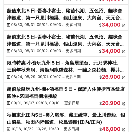
超值東北５日-吾妻小富士、豬苗代湖、五色沼、貓咪會
津鐵道、第一只見川橋梁、銀山溫泉、大內宿、天元台高
34,000
原纜車
08/30, 08/31, 09/02, 09/03 ...更多日期
$
起
超值東北５日-吾妻小富士、豬苗代湖、五色沼、貓咪會
津鐵道、第一只見川橋梁、銀山溫泉、大內宿、天元台高
34,000
原纜車
08/30, 08/31, 09/02, 09/03 ...更多日期
$
起
限時特惠‧小資玩九州５日 - 角島展望台、元乃隅神社、
三億年秋芳洞、海蝕洞龍貓森林、一蘭之森拉麵、櫻井二
26,900
見浦
08/24, 08/29, 09/01, 09/07 ...更多日期
$
起
超值放鬆玩九州‧機+酒福岡５日 - 保證入住便捷市區飯店
四晚+來回福岡機場接駁
26,900
09/01, 09/07, 09/08, 09/10 ...更多日期
$
起
秋楓東北庄內5日-奧入瀨溪、藏王纜車、最上川遊船、銀
山溫泉、秋田內陸鐵道、松島遊船(庄內/庄內)
46,000
10/18, 10/22, 10/26, 10/30 ...更多日期
$
起