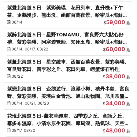
紫愛北海道５日－紫彩美瑛、花田列車、直升機+下午
茶、企鵝漫步、熊出沒、函館百萬夜景、哈密瓜+海鮮和
59,000
牛八大螃蟹吃到飽
08/14
$
起
紫醉北海道５日－星野TOMAMU、富良野六大貼心好
禮、紫彩美瑛、阿寒遊覽船、知床五湖、哈密瓜+海鮮和
60,000
牛螃蟹吃到飽
08/14, 08/17, 08/22
$
起
紫薰北海道５日－星空纜車、函館百萬夜景、紫彩美瑛、
富良野花田、四季彩之丘、花田列車、螃蟹懷石料理
38,000
08/22
$
起
紫戀北海道６日－企鵝遊行、浪漫小樽、積丹半島、富良
野、紫彩美瑛、美瑛白金青池、旭山動物園、旭川常盤旋
34,000
轉塔
08/14, 08/21, 08/28
$
起
花現北海道５日-薰衣草纜車、四季彩之丘、童話之丘、
霧多布濕原、小清水原生花園、摩周湖、熱氣球、天空溫
48,000
泉SPA、螃蟹吃到飽
08/17, 08/20
$
起