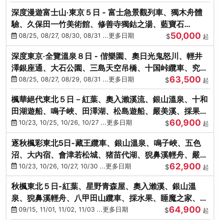
深度漫遊富士山‧東京５日 - 富士急景觀列車、獨木舟體
驗、久保田一竹美術館、修善寺獨鈷之湯、藍寶石
50,000
SAPHIR踴子號
08/25, 08/27, 08/30, 08/31 ...更多日期
$
起
深度東京‧全覽溫泉８日 - 偕樂園、奧日光鬼怒川、輕井
澤銀座通、大石公園、三島天空吊橋、十国峠纜車、究極
63,500
海鮮食べ放題
08/25, 08/27, 08/29, 08/31 ...更多日期
$
起
楓華絕代東北５日－紅葉、奧入瀨溪流、銀山溫泉、十和
田湖遊船、鳴子峽、田澤湖、松島遊船、嚴美溪、採果烤
60,900
牡蠣
10/23, 10/25, 10/26, 10/27 ...更多日期
$
起
逐秋楓彩東北5日-藏王纜車、銀山溫泉、鳴子峽、五色
沼、大內宿、會津若松城、猪苗代湖、猊鼻溪輕舟、嚴美
62,900
溪、松島海灣遊船
10/23, 10/26, 10/27, 10/30 ...更多日期
$
起
秋楓東北５日-紅葉、星野青森屋、奧入瀨溪、銀山溫
泉、猊鼻溪輕舟、八甲田山纜車、採水果、睡魔之家、法
64,900
式料理(不進免稅店)
09/15, 11/01, 11/02, 11/03 ...更多日期
$
起