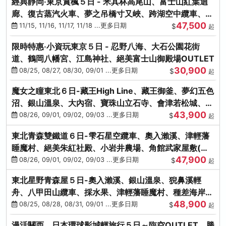
經典靜岡‧東京賞楓５日 - 米其林高尾山、富士山紅葉迴
廊、復古蒸汽火車、夢之吊橋寸又峽、跨湖空中纜車、抹
47,500
茶體驗、三溪園
11/15, 11/16, 11/17, 11/18 ...更多日期
$
起
限時特惠‧小資玩東京５日 - 忍野八海、大石公園花街
道、鶴岡八幡宮、江島神社、絕美富士山御殿場OUTLET
30,900
08/25, 08/27, 08/30, 09/01 ...更多日期
$
起
魔女之瞳東北６日-藏王High Line、藏王御釜、夢幻五色
沼、銀山溫泉、大內宿、寶珠山立石寺、會津若松城、燒
43,900
肉吃到飽
08/26, 09/01, 09/02, 09/03 ...更多日期
$
起
東北青森雙鐵道６日-雫石星空纜車、奧入瀨溪、津輕藩
睡魔村、絕美朱紅社殿、小岩井農場、角館武家屋敷(不
47,900
進免稅店)
08/26, 09/01, 09/02, 09/03 ...更多日期
$
起
東北星野青森屋５日-奧入瀨溪、銀山溫泉、猊鼻溪輕
舟、八甲田山纜車、採水果、津輕藩睡魔村、種差海岸、
48,900
法式料理(不進免稅店)
08/25, 08/28, 08/31, 09/01 ...更多日期
$
起
漫活關西．日本環球影城輕旅行５日～臨空OUTLET、勝