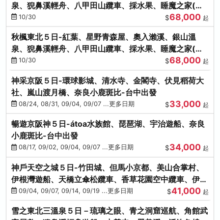
泉、猊鼻溪輕舟、八甲田山纜車、採水果、睡魔之家(不
68,000
進免稅店)
10/30
$
起
秋楓東北５日-紅葉、星野青森屋、奧入瀨溪、銀山溫
泉、猊鼻溪輕舟、八甲田山纜車、採水果、睡魔之家(不
68,000
進免稅店)
10/30
$
起
神采京阪５日-環球影城、清水寺、金閣寺、伏見稻荷大
社、嵐山渡月橋、奈良小鹿斑比-台中出發
33,000
08/24, 08/31, 09/04, 09/07 ...更多日期
$
起
暢遊京阪神５日-átoa水族館、琵琶湖、宇治遊船、奈良
小鹿斑比-台中出發
34,000
08/17, 09/02, 09/04, 09/07 ...更多日期
$
起
神戶天空之城５日-竹田城、但馬小京都、美山合掌村、
伊根灣遊船、天橋立傘松纜車、香草花園空中纜車、伊勢
41,000
龍蝦-台中出發
09/04, 09/07, 09/14, 09/19 ...更多日期
$
起
雪之東北三溫泉５日－琉璃之眼、青之洞窟巡航、角館武