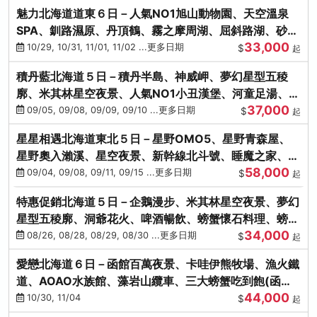
魅力北海道道東６日－人氣NO1旭山動物園、天空溫泉
SPA、釧路濕原、丹頂鶴、霧之摩周湖、屈斜路湖、砂湯
33,000
體驗
10/29, 10/31, 11/01, 11/02 ...更多日期
$
起
積丹藍北海道５日－積丹半島、神威岬、夢幻星型五稜
廓、米其林星空夜景、人氣NO1小丑漢堡、河童足湯、奇
37,000
幻燈遊步道、璀璨溪谷
09/05, 09/08, 09/09, 09/10 ...更多日期
$
起
星星相遇北海道東北５日－星野OMO5、星野青森屋、
星野奧入瀨溪、星空夜景、新幹線北斗號、睡魔之家、十
58,000
和田湖(不進免稅店)
09/04, 09/08, 09/11, 09/15 ...更多日期
$
起
特惠促銷北海道５日－企鵝漫步、米其林星空夜景、夢幻
星型五稜廓、洞爺花火、啤酒暢飲、螃蟹懷石料理、螃蟹
34,000
吃到飽
08/26, 08/28, 08/29, 08/30 ...更多日期
$
起
愛戀北海道６日－函館百萬夜景、卡哇伊熊牧場、漁火鐵
道、AOAO水族館、藻岩山纜車、三大螃蟹吃到飽(函館/
44,000
千歲)
10/30, 11/04
$
起