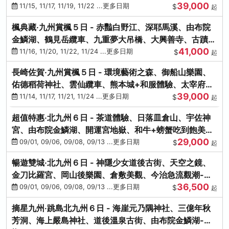
39,000
滿宮、竈門神社
11/15, 11/17, 11/19, 11/22 ...更多日期
$
起
楓典藏‧九州賞楓５日 - 赤豔白野江、深耶馬溪、由布院
金鱗湖、鶴見岳纜車、九重夢大吊橋、大興善寺、古蹟河
41,000
豚+和牛饗宴
11/16, 11/20, 11/22, 11/24 ...更多日期
$
起
長崎佐賀‧九州賞楓５日 - 環境藝術之森、御船山樂園、
佑德稻荷神社、雲仙纜車、熊本城+和服體驗、太宰府天
39,000
滿宮、光明禪寺
11/14, 11/17, 11/21, 11/24 ...更多日期
$
起
超值特惠‧北九州６日 - 茶道體驗、日落皿倉山、宇佐神
宮、由布院金鱗湖、開運宮地嶽、和牛+螃蟹吃到飽美
29,000
饌-台中出發
09/01, 09/06, 09/08, 09/13 ...更多日期
$
起
暢遊雙城‧北九州６日 - 神隱少女道後古街、天空之鏡、
金刀比羅宮、岡山後樂園、倉敷美觀、今治急流觀潮-台
36,500
中出發
09/01, 09/06, 09/08, 09/13 ...更多日期
$
起
摘星九州‧跳島北九州６日 - 海崖元乃隅神社、三億年秋
芳洞、海上嚴島神社、道後溫泉古街、由布院金鱗湖-台