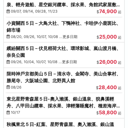
泉、輕舟遊船、星空銀河纜車、採水果、角館武家屋敷
74,900
(不進免稅店)(仙/青)
09/07, 09/14, 09/28, 11/23
$
起
小資關西５日－大鳥大社、下鴨神社、卡哇伊小鹿斑比、
錦市場
25,000
08/20, 09/26, 10/07, 10/08 ...更多日期
$
起
繽紛關西５日－伏見稻荷大社、環球影城、嵐山渡月橋、
奈良公園
26,000
09/26, 10/04, 10/07, 10/08 ...更多日期
$
起
限時神戶京都美山５日－清水寺、金閣寺、美山合掌村、
勝尾寺、大阪城公園、北野異人館
28,400
08/26
$
起
東北星野青森屋５日-奧入瀨溪、銀山溫泉、猊鼻溪輕
舟、八甲田山纜車、採水果、津輕藩睡魔村、種差海岸
58,800
(不進免稅店)
10/17
$
起
秋楓東北５日-紅葉、星野青森屋、奧入瀨溪、銀山溫