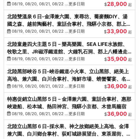
28,900
街、下呂溫泉
08/19, 08/20, 08/21, 08/22 ...更多日期
$
起
北陸雙溫泉６日-金澤兼六園、東尋坊、蕎麥麵DIY、湯
國之森、越前陶藝村、童話合掌村、飛驒小京都、郡上八
33,900
幡
08/19, 08/20, 08/21, 08/22 ...更多日期
$
起
北陸童趣四大主題５日－樂高樂園、SEA LIFE水族館、
牧歌之里、JR磁浮鐵道館、大鐘乳石洞、郡上八幡邊走
35,900
邊吃
08/19, 08/20, 08/21, 08/22 ...更多日期
$
起
北陸黑部峽谷５日-峽谷鐵道小火車、立山黑部、絕美上
高地、兼六園、白川合掌村、海鮮市場、螃蟹饗宴、名湯
36,900
雙溫泉
08/19, 08/20, 08/21, 08/22 ...更多日期
$
起
特惠促銷立山黑部５日－金澤兼六園、童話合掌村、惠那
峽遊船、松本城、熱田神宮、飛驒小京都、木曾馬籠宿
36,900
08/19, 08/20, 08/21, 08/22 ...更多日期
$
起
北陸立山黑部６日-採水果、神之故鄉絕美上高地、金澤
兼六園、白川鄉合掌村、荻町城跡展望台、東茶屋街、名