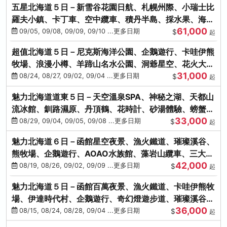
五星北海道５日－新雪谷花園日航、札幌州際、小瑞士比
羅夫小鎮、卡丁車、空中纜車、積丹半島、採水果、海鮮
61,000
和牛螃蟹放題
09/05, 09/08, 09/09, 09/10 ...更多日期
$
起
超值北海道５日－尼克斯海洋公園、企鵝遊行、卡哇伊熊
牧場、浪漫小樽、羊蹄山名水公園、洞爺星空、花火大
31,000
會、螃蟹懷石料理
08/24, 08/27, 09/02, 09/04 ...更多日期
$
起
魅力北海道道東５日－天空溫泉SPA、神秘之湖、天都山
流冰館、釧路濕原、丹頂鶴、花時計、砂湯體驗、螃蟹吃
33,000
到飽
08/29, 09/04, 09/05, 09/08 ...更多日期
$
起
魅力北海道６日－函館星空夜景、漁火鐵道、璀璨溪谷、
熊牧場、企鵝遊行、AOAO水族館、藻岩山纜車、三大螃
42,000
蟹吃到飽
08/19, 08/26, 09/02, 09/09 ...更多日期
$
起
魅力北海道５日－函館百萬夜景、漁火鐵道、卡哇伊熊牧
場、伊達時代村、企鵝遊行、奇幻燈遊步道、璀璨溪谷、
36,000
人氣NO1小丑漢堡
08/15, 08/24, 08/28, 09/04 ...更多日期
$
起