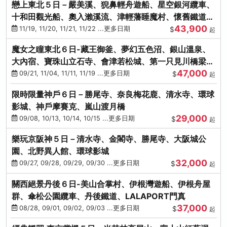
戀上東北５日－嚴美溪、猊鼻輕舟遊船、星空銀河纜車、
十和田觀光船、奧入瀨溪流、津輕藩睡魔村、懷舊鐵道
43,900
（青森／仙台）
11/19, 11/20, 11/21, 11/22 ...更多日期
$
起
魔女之瞳東北６日-藏王御釜、夢幻五色沼、銀山溫泉、
大內宿、寶珠山立石寺、會津若松城、第一只見川橋梁、
47,000
燒肉吃到飽
09/21, 11/04, 11/11, 11/19 ...更多日期
$
起
限時限量神戶６日－勝尾寺、奈良梅花鹿、清水寺、環球
影城、神戶摩賽克、嵐山渡月橋
29,000
09/08, 10/13, 10/14, 10/15 ...更多日期
$
起
樂玩京阪神５日－清水寺、金閣寺、勝尾寺、大阪城公
園、北野異人館、環球影城
32,000
09/27, 09/28, 09/29, 09/30 ...更多日期
$
起
關西絕景丹後６日-美山合掌村、伊根灣遊船、伊根舟屋
群、傘松公園纜車、丹後鐵道、LALAPORT門真
37,000
08/28, 09/01, 09/02, 09/03 ...更多日期
$
起