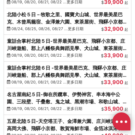
39,900
花之里絢爛花海
08/19, 08/20, 08/21, 08/22 ...更多日期
$
起
北陸小松５日－牧歌之里、國寶犬山城、世界最美星巴
克、木曾馬籠宿、金澤兼六園、東茶屋街、飛驒小京都、
32,900
白川鄉合掌村
08/24, 08/25, 08/26, 08/27 ...更多日期
$
起
童話合掌村北陸５日-世界最美星巴克、飛驒小京都、庄
川峽遊船、郡上八幡祭典舞蹈見學、犬山城、東茶屋街、
33,900
松葉蟹、金箔冰淇淋
08/19, 08/20, 08/21, 08/22 ...更多日期
$
起
童話合掌村北陸６日 -世界最美星巴克、飛驒小京都、庄
川峽遊船、郡上八幡祭典舞蹈見學、犬山城、東茶屋街、
33,900
松葉蟹、金箔冰淇淋
08/19, 08/20, 08/21, 08/22 ...更多日期
$
起
名古屋南紀５日-御在所纜車、伊勢神宮、串本海中公
園、三段壁、千疊敷、鬼之城、黑潮市場、和歌山城、伊
35,900
勢龍蝦溫泉
08/19, 08/20, 08/21, 08/22 ...更多日期
$
起
五星北陸５日-天空塔王子、金澤兼六園、庄川峽遊船、
高岡大佛、飛驒小京都、敦賀海鮮市場、金箔冰淇淋、鰻