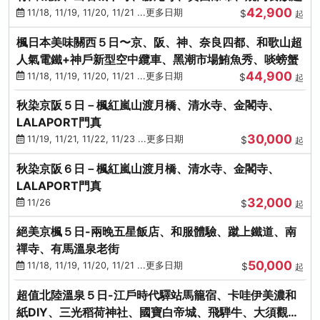
42,900
11/18, 11/19, 11/20, 11/21 ...更多日期
$
起
楓日本美味關西５日〜京、阪、神、奈良四都、和歌山超
人氣電鐵+神戶新型空中纜車、黑潮市場鮪魚秀、啖螃蟹
44,900
11/18, 11/19, 11/20, 11/21 ...更多日期
$
起
秋染京阪５日－楓紅嵐山渡月橋、清水寺、金閣寺、
LALAPORT門真
30,000
11/19, 11/21, 11/22, 11/23 ...更多日期
$
起
秋染京阪６日－楓紅嵐山渡月橋、清水寺、金閣寺、
LALAPORT門真
32,000
11/26
$
起
絕美京楓５日-兩晚五星飯店、和服體驗、蹴上鐵道、南
禪寺、有馬溫泉老街
50,000
11/18, 11/19, 11/20, 11/21 ...更多日期
$
起
超值北陸溫泉５日-江戶時代驛站馬籠宿、卡哇伊美濃和
紙DIY、三光稻荷神社、國寶白帝城、飛騨牛、大須觀音