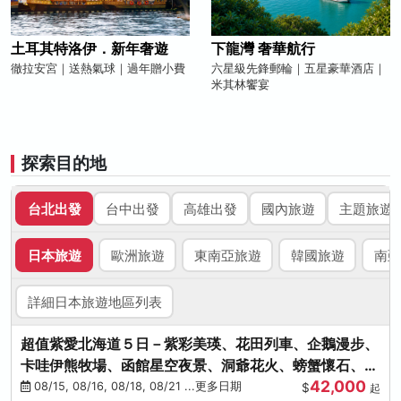
土耳其特洛伊．新年奢遊
下龍灣 奢華航行
徹拉安宮｜送熱氣球｜過年贈小費
六星級先鋒郵輪｜五星豪華酒店｜
米其林饗宴
探索目的地
台北出發
台中出發
高雄出發
國內旅遊
主題旅遊
日本旅遊
歐洲旅遊
東南亞旅遊
韓國旅遊
南亞
詳細日本旅遊地區列表
超值紫愛北海道５日－紫彩美瑛、花田列車、企鵝漫步、
卡哇伊熊牧場、函館星空夜景、洞爺花火、螃蟹懷石、啤
42,000
酒暢飲
08/15, 08/16, 08/18, 08/21 ...更多日期
$
起