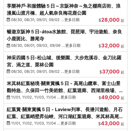
享樂神戶‧和服體驗５日～京阪神奈～魚之棚商店街、浪
漫嵐山渡月橋、超人氣奈良梅花鹿公園
28,000
08/30, 08/31, 09/01, 09/02 ...更多日期
$
起
暢遊京阪神５日-átoa水族館、琵琶湖、宇治遊船、奈良
小鹿斑比、勝尾寺
32,000
08/30, 09/01, 09/02, 09/06 ...更多日期
$
起
神采四國５日-松山城、後樂園、大步危溪谷、金刀比羅
宮、渦之道、栗林公園
37,000
08/30, 08/31, 09/01, 09/02 ...更多日期
$
起
米其林紅葉秘境‧關東賞楓５日 - 高尾山纜車、富士山景
觀特急、久保田一竹美術館、紅葉迴廊、西湖里根場、銀
49,000
杏大道
11/01, 11/02, 11/03, 11/04 ...更多日期
$
起
紅葉賞‧關東賞楓５日 - Laview列車、長瀞川遊船、月石
紅葉、紅葉峭壁昇仙峽、河口湖紅葉迴廊、米其林高尾
43,000
山、海鮮盛宴
11/01, 11/02, 11/03, 11/04 ...更多日期
$
起