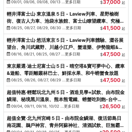
37,000
中出發
09/01, 09/06, 09/08, 09/13 ...更多日期
$
起
輕井澤富士山‧東京溫泉５日 - Laview列車、星野榆樹
街、復古人力車、池袋水族館、富士山瞭望纜車、究極海
41,500
鮮食放題
08/25, 08/27, 08/29, 08/30 ...更多日期
$
起
輕井澤富士山‧悠活東京５日 - Laview列車體驗、澀谷展
望台、角川武藏野、川越小江戶、蟹道樂、伊勢龍蝦&海
47,500
膽生魚片
08/16, 08/21, 08/25, 08/27 ...更多日期
$
起
東京嚴選‧迪士尼富士山５日 - 晴空塔&寶可夢中心、纜車
&遊船、零距離叢林巴士、鮮採水果、和牛螃蟹食放題
47,500
08/25, 08/26, 08/27, 08/29 ...更多日期
$
起
超值特惠‧輕鬆玩北九州５日 - 酒造見學+試飲、由布院金
鱗湖、秘境黑川溫泉、熊本熊電鐵、螃蟹吃到飽-台中出
26,500
發
09/04, 09/11, 09/18, 10/02 ...更多日期
$
起
超值全覽‧北九州宮崎５日 - 由布院金鱗湖、復活節島日
南花園、鵜戶神宮、青井阿蘇神社、清酒試飲、巨無霸熊