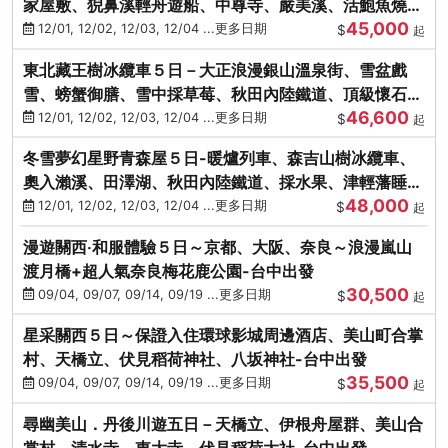
家屋敷、猊鼻溪輕舟遊船、中尊寺、嚴美溪、活鮑魚燒、
45,000
烤牡蠣、握壽司體驗
12/01, 12/02, 12/03, 12/04 ...更多日期
$
起
東北藏王樹冰纜車５日－大正浪漫銀山溫泉街、雪盆戲
雪、螃蟹御膳、雪中採草莓、秋田內陸鐵道、頂級懷石料
46,600
理、松島遊船
12/01, 12/02, 12/03, 12/04 ...更多日期
$
起
冬雪夢幻星野青森屋５日-暖爐列車、森吉山樹冰纜車、
奧入瀨溪、田澤湖、秋田內陸鐵道、採水果、津輕藩睡魔
48,000
村(不進免稅店)
12/01, 12/02, 12/03, 12/04 ...更多日期
$
起
漫遊關西‧和服體驗５日～京都、大阪、奈良～浪漫嵐山
渡月橋+超人氣奈良梅花鹿公園-台中出發
30,500
09/04, 09/07, 09/14, 09/19 ...更多日期
$
起
星采關西５日～保證入住環球影城周邊酒店、美山町合掌
村、天橋立、伏見稻荷神社、八坂神社-台中出發
35,500
09/04, 09/07, 09/14, 09/19 ...更多日期
$
起
尋幽美山．丹後川遊五日－天橋立、伊根舟屋群、美山合
掌村、清水寺、東大寺、伏見稻荷大社-台中出發