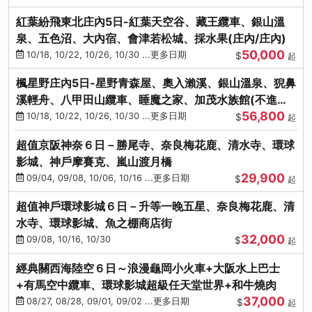
紅葉紛飛東北庄內5日-紅葉天空谷、藏王纜車、銀山溫
泉、五色沼、大內宿、會津若松城、採水果(庄內/庄內)
50,000
10/18, 10/22, 10/26, 10/30 ...更多日期
$
起
楓星野庄內5日-星野青森屋、奧入瀨溪、銀山溫泉、猊鼻
溪輕舟、八甲田山纜車、睡魔之家、加茂水族館(不進店)
56,800
(庄內/庄內)
10/18, 10/22, 10/26, 10/30 ...更多日期
$
起
超值京阪神奈６日－勝尾寺、奈良梅花鹿、清水寺、環球
影城、神戶摩賽克、嵐山渡月橋
29,900
09/04, 09/08, 10/06, 10/16 ...更多日期
$
起
超值神戶環球影城６日－升等一晚五星、奈良梅花鹿、清
水寺、環球影城、魚之棚商店街
32,000
09/08, 10/16, 10/30
$
起
經典關西海陸空６日～浪漫龜岡小火車+大阪水上巴士
+有馬空中纜車、環球影城超級任天堂世界+和牛燒肉
37,000
08/27, 08/28, 09/01, 09/02 ...更多日期
$
起