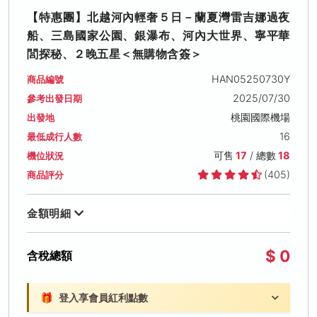
【特惠團】北越河內輕奢５日－蘭夏灣雷吉娜過夜
船、三島國家公園、銀瀑布、河內大世界、寧平華
閭探秘、２晚五星＜無購物含簽＞
HAN05250730Y
商品編號
2025/07/30
參考出發日期
桃園國際機場
出發地
16
最低成行人數
可售
17
/ 總數
18
機位狀況
(405)
商品評分
金額明細
$ 0
含稅總額
🎁
登入享會員紅利點數