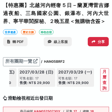
【特惠團】北越河內輕奢５日－蘭夏灣雷吉娜
過夜船、三島國家公園、銀瀑布、河內大世
界、寧平華閭探秘、２晚五星＜無購物含簽＞
世界遺產
歷史古蹟
特色住宿
轉 PDF
線上客服
分享
所有團期一覽
/
HAN05BRF2
月
/26 (五)
2027/03/28 (日)
2027/03/29 (一)
曆
9
可售名額: 17
可售名額: 17
查
30,900
售價: NT$ 29,900
售價: NT$ 29,900
詢
滑動檢視相近出發日期
商品編號
HAN05250730Y
/
可售
17
/
總數
18