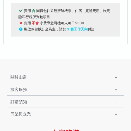
費用
含
團費包往返經濟艙機票、住宿、簽證費用、旅責
險和行程所列包項目
費用
不含
小費導遊司機每人每日$300
機位保留以訂金為主，請於
3 個工作天內
付訂
關於山富
旅客服務
訂購須知
同業與企業