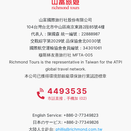
山富國際旅行社股份有限公司
104台灣台北市中山區南京東路2段85號4樓
代表人：陳國森 統一編號：22888987
交觀綜字第2029號 品保協會北0030號
國際航空運輸協會會員編號：34301061
穆斯林友善旅行社 MFTA-005
Richmond Tours is the representative in Taiwan for the ATPI
global travel network.
本公司已獲得環境部銀級環保旅行業認證標章
4493535
市話直撥，手機加 (02)
English Service: +886-2-77349823
日本のサービス: +886-2-77349826
大陸人士赴台:
phillis@richmond.com.tw