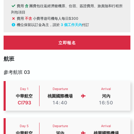
費用
含
團費包往返經濟艙機票、住宿、簽證費用、旅責險和行程所
列包項目
費用
不含
小費導遊司機每人每日$300
機位保留以訂金為主，請於
3 個工作天內
付訂
立即報名
航班
參考航班 03
Day 1
Departure
Arrival
中華航空
桃園國際機場
河內
CI793
14:40
16:50
Day 5
Departure
Arrival
中華航空
河內
桃園國際機場