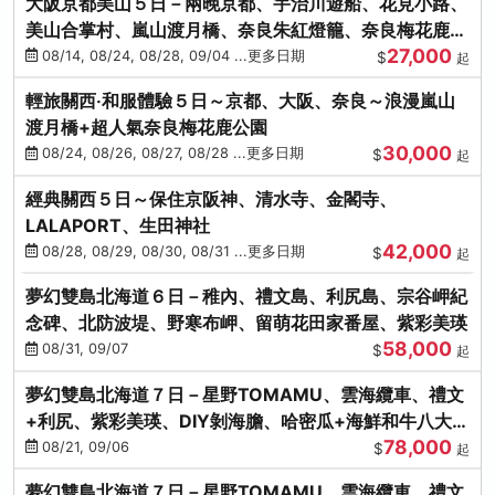
大阪京都美山５日－兩晚京都、宇治川遊船、花見小路、
美山合掌村、嵐山渡月橋、奈良朱紅燈籠、奈良梅花鹿、
27,000
流水瀑布電扶梯
08/14, 08/24, 08/28, 09/04 ...更多日期
$
起
輕旅關西‧和服體驗５日～京都、大阪、奈良～浪漫嵐山
渡月橋+超人氣奈良梅花鹿公園
30,000
08/24, 08/26, 08/27, 08/28 ...更多日期
$
起
經典關西５日～保住京阪神、清水寺、金閣寺、
LALAPORT、生田神社
42,000
08/28, 08/29, 08/30, 08/31 ...更多日期
$
起
夢幻雙島北海道６日－稚內、禮文島、利尻島、宗谷岬紀
念碑、北防波堤、野寒布岬、留萌花田家番屋、紫彩美瑛
58,000
08/31, 09/07
$
起
夢幻雙島北海道７日－星野TOMAMU、雲海纜車、禮文
+利尻、紫彩美瑛、DIY剝海膽、哈密瓜+海鮮和牛八大螃
78,000
蟹吃到飽
08/21, 09/06
$
起
夢幻雙島北海道７日－星野TOMAMU、雲海纜車、禮文