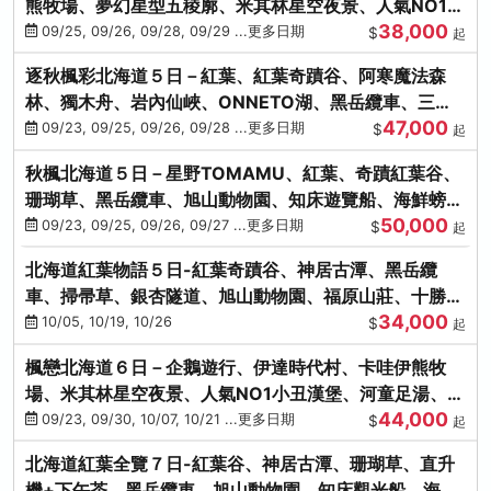
熊牧場、夢幻星型五稜廓、米其林星空夜景、人氣NO1小
38,000
丑漢堡、洞爺花火
09/25, 09/26, 09/28, 09/29 ...更多日期
$
起
逐秋楓彩北海道５日－紅葉、紅葉奇蹟谷、阿寒魔法森
林、獨木舟、岩內仙峽、ONNETO湖、黑岳纜車、三國
47,000
峠、豐平峽、螃蟹溫泉
09/23, 09/25, 09/26, 09/28 ...更多日期
$
起
秋楓北海道５日－星野TOMAMU、紅葉、奇蹟紅葉谷、
珊瑚草、黑岳纜車、旭山動物園、知床遊覽船、海鮮螃蟹
50,000
和牛吃到飽
09/23, 09/25, 09/26, 09/27 ...更多日期
$
起
北海道紅葉物語５日-紅葉奇蹟谷、神居古潭、黑岳纜
車、掃帚草、銀杏隧道、旭山動物園、福原山莊、十勝牧
34,000
場、冰的美術館
10/05, 10/19, 10/26
$
起
楓戀北海道６日－企鵝遊行、伊達時代村、卡哇伊熊牧
場、米其林星空夜景、人氣NO1小丑漢堡、河童足湯、奇
44,000
幻燈遊步道、洞爺花火
09/23, 09/30, 10/07, 10/21 ...更多日期
$
起
北海道紅葉全覽７日-紅葉谷、神居古潭、珊瑚草、直升
機+下午茶、黑岳纜車、旭山動物園、知床觀光船、海膽