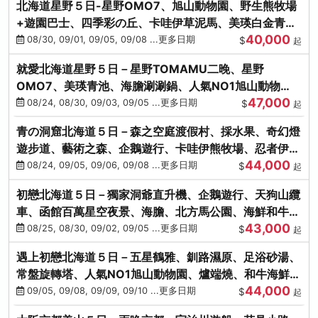
北海道星野５日-星野OMO7、旭山動物園、野生熊牧場
+遊園巴士、四季彩の丘、卡哇伊草泥馬、美瑛白金青
40,000
池、螃蟹吃到飽
08/30, 09/01, 09/05, 09/08 ...更多日期
$
起
就愛北海道星野５日－星野TOMAMU二晚、星野
OMO7、美瑛青池、海膽涮涮鍋、人氣NO1旭山動物
47,000
園、海鮮和牛螃蟹吃到飽
08/24, 08/30, 09/03, 09/05 ...更多日期
$
起
青の洞窟北海道５日－森之空庭渡假村、採水果、奇幻燈
遊步道、藝術之森、企鵝遊行、卡哇伊熊牧場、忍者伊達
44,000
時代村、螃蟹吃到飽
08/24, 09/05, 09/06, 09/08 ...更多日期
$
起
初戀北海道５日－獨家洞爺直升機、企鵝遊行、天狗山纜
車、函館百萬星空夜景、海膽、北方馬公園、海鮮和牛螃
43,000
蟹吃到飽
08/25, 08/30, 09/02, 09/05 ...更多日期
$
起
遇上初戀北海道５日－五星鶴雅、釧路濕原、足浴砂湯、
常盤旋轉塔、人氣NO1旭山動物園、爐端燒、和牛海鮮螃
44,000
蟹吃到飽
09/05, 09/08, 09/09, 09/10 ...更多日期
$
起