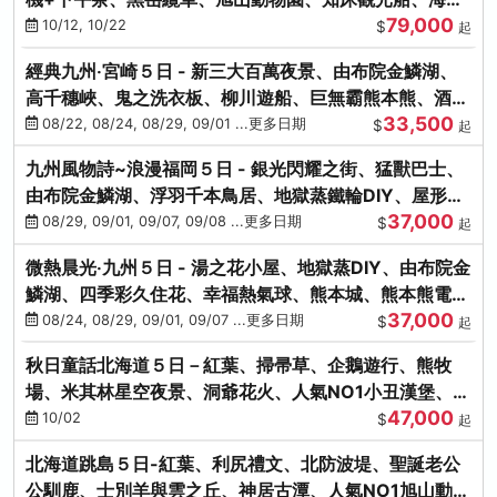
79,000
涮涮鍋(不進免稅店)
10/12, 10/22
$
起
經典九州‧宮崎５日 - 新三大百萬夜景、由布院金鱗湖、
高千穗峽、鬼之洗衣板、柳川遊船、巨無霸熊本熊、酒造
33,500
見學試飲
08/22, 08/24, 08/29, 09/01 ...更多日期
$
起
九州風物詩~浪漫福岡５日 - 銀光閃耀之街、猛獸巴士、
由布院金鱗湖、浮羽千本鳥居、地獄蒸鐵輪DIY、屋形船
37,000
晚宴、鸕鶿捕魚
08/29, 09/01, 09/07, 09/08 ...更多日期
$
起
微熱晨光‧九州５日 - 湯之花小屋、地獄蒸DIY、由布院金
鱗湖、四季彩久住花、幸福熱氣球、熊本城、熊本熊電
37,000
鐵、螃蟹吃到飽
08/24, 08/29, 09/01, 09/07 ...更多日期
$
起
秋日童話北海道５日－紅葉、掃帚草、企鵝遊行、熊牧
場、米其林星空夜景、洞爺花火、人氣NO1小丑漢堡、螃
47,000
蟹放題(千/函)
10/02
$
起
北海道跳島５日-紅葉、利尻禮文、北防波堤、聖誕老公
公馴鹿、士別羊與雲之丘、神居古潭、人氣NO1旭山動物