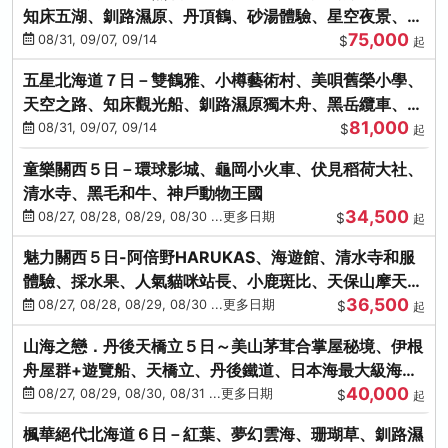
知床五湖、釧路濕原、丹頂鶴、砂湯體驗、星空夜景、洞
75,000
爺花火、螃蟹懷石料理
08/31, 09/07, 09/14
$
起
五星北海道７日－雙鶴雅、小樽藝術村、美唄舊榮小學、
天空之路、知床觀光船、釧路濕原獨木舟、黑岳纜車、流
81,000
冰硝子館DIY玻璃杯
08/31, 09/07, 09/14
$
起
童樂關西５日－環球影城、龜岡小火車、伏見稻荷大社、
清水寺、黑毛和牛、神戶動物王國
34,500
08/27, 08/28, 08/29, 08/30 ...更多日期
$
起
魅力關西５日-阿倍野HARUKAS、海遊館、清水寺和服
體驗、採水果、人氣貓咪站長、小鹿斑比、天保山摩天
36,500
輪、水上巴士
08/27, 08/28, 08/29, 08/30 ...更多日期
$
起
山海之戀．丹後天橋立５日～美山茅茸合掌屋秘境、伊根
舟屋群+遊覽船、天橋立、丹後鐵道、日本海最大級海鮮
40,000
市場
08/27, 08/29, 08/30, 08/31 ...更多日期
$
起
楓華絕代北海道６日－紅葉、夢幻雲海、珊瑚草、釧路濕