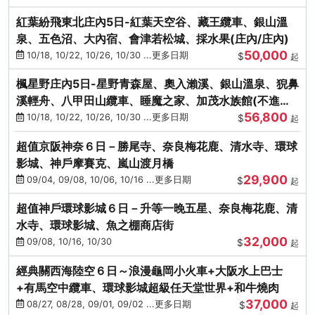
紅葉紛飛東北庄內5日-紅葉天空谷、藏王纜車、銀山溫
泉、五色沼、大內宿、會津若松城、採水果(庄內/庄內)
50,000
10/18, 10/22, 10/26, 10/30 ...更多日期
$
起
楓星野庄內5日-星野青森屋、奧入瀨溪、銀山溫泉、猊鼻
溪輕舟、八甲田山纜車、睡魔之家、加茂水族館(不進店)
56,800
(庄內/庄內)
10/18, 10/22, 10/26, 10/30 ...更多日期
$
起
超值京阪神奈６日－勝尾寺、奈良梅花鹿、清水寺、環球
影城、神戶摩賽克、嵐山渡月橋
29,900
09/04, 09/08, 10/06, 10/16 ...更多日期
$
起
超值神戶環球影城６日－升等一晚五星、奈良梅花鹿、清
水寺、環球影城、魚之棚商店街
32,000
09/08, 10/16, 10/30
$
起
經典關西海陸空６日～浪漫龜岡小火車+大阪水上巴士
+有馬空中纜車、環球影城超級任天堂世界+和牛燒肉
37,000
08/27, 08/28, 09/01, 09/02 ...更多日期
$
起