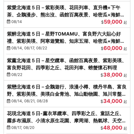
紫愛北海道５日－紫彩美瑛、花田列車、直升機+下午
茶、企鵝漫步、熊出沒、函館百萬夜景、哈密瓜+海鮮和
59,000
牛八大螃蟹吃到飽
08/14
$
起
紫醉北海道５日－星野TOMAMU、富良野六大貼心好
禮、紫彩美瑛、阿寒遊覽船、知床五湖、哈密瓜+海鮮和
60,000
牛螃蟹吃到飽
08/14, 08/17, 08/22
$
起
紫薰北海道５日－星空纜車、函館百萬夜景、紫彩美瑛、
富良野花田、四季彩之丘、花田列車、螃蟹懷石料理
38,000
08/22
$
起
紫戀北海道６日－企鵝遊行、浪漫小樽、積丹半島、富良
野、紫彩美瑛、美瑛白金青池、旭山動物園、旭川常盤旋
34,000
轉塔
08/14, 08/21, 08/28
$
起
花現北海道５日-薰衣草纜車、四季彩之丘、童話之丘、
霧多布濕原、小清水原生花園、摩周湖、熱氣球、天空溫
48,000
泉SPA、螃蟹吃到飽
08/17, 08/20
$
起