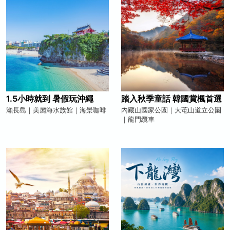
1.5小時就到 暑假玩沖繩
踏入秋季童話 韓國賞楓首選
瀨長島｜美麗海水族館｜海景咖啡
內藏山國家公園｜大芚山道立公園
｜龍門纜車