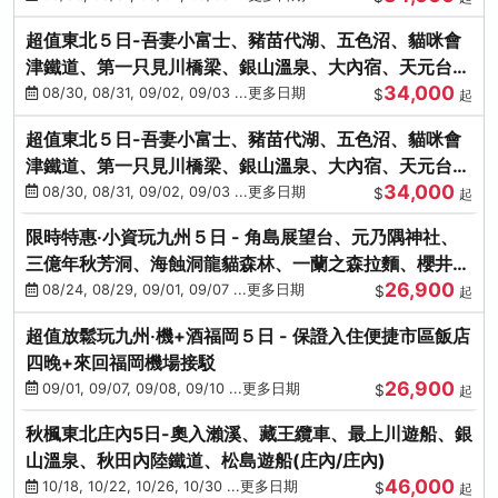
超值東北５日-吾妻小富士、豬苗代湖、五色沼、貓咪會
津鐵道、第一只見川橋梁、銀山溫泉、大內宿、天元台高
34,000
原纜車
08/30, 08/31, 09/02, 09/03 ...更多日期
$
起
超值東北５日-吾妻小富士、豬苗代湖、五色沼、貓咪會
津鐵道、第一只見川橋梁、銀山溫泉、大內宿、天元台高
34,000
原纜車
08/30, 08/31, 09/02, 09/03 ...更多日期
$
起
限時特惠‧小資玩九州５日 - 角島展望台、元乃隅神社、
三億年秋芳洞、海蝕洞龍貓森林、一蘭之森拉麵、櫻井二
26,900
見浦
08/24, 08/29, 09/01, 09/07 ...更多日期
$
起
超值放鬆玩九州‧機+酒福岡５日 - 保證入住便捷市區飯店
四晚+來回福岡機場接駁
26,900
09/01, 09/07, 09/08, 09/10 ...更多日期
$
起
秋楓東北庄內5日-奧入瀨溪、藏王纜車、最上川遊船、銀
山溫泉、秋田內陸鐵道、松島遊船(庄內/庄內)
46,000
10/18, 10/22, 10/26, 10/30 ...更多日期
$
起