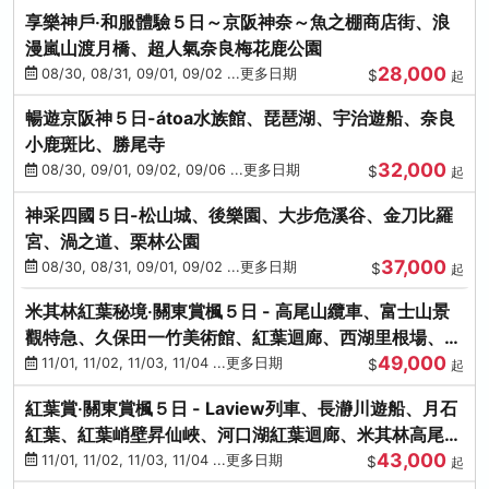
享樂神戶‧和服體驗５日～京阪神奈～魚之棚商店街、浪
漫嵐山渡月橋、超人氣奈良梅花鹿公園
28,000
08/30, 08/31, 09/01, 09/02 ...更多日期
$
起
暢遊京阪神５日-átoa水族館、琵琶湖、宇治遊船、奈良
小鹿斑比、勝尾寺
32,000
08/30, 09/01, 09/02, 09/06 ...更多日期
$
起
神采四國５日-松山城、後樂園、大步危溪谷、金刀比羅
宮、渦之道、栗林公園
37,000
08/30, 08/31, 09/01, 09/02 ...更多日期
$
起
米其林紅葉秘境‧關東賞楓５日 - 高尾山纜車、富士山景
觀特急、久保田一竹美術館、紅葉迴廊、西湖里根場、銀
49,000
杏大道
11/01, 11/02, 11/03, 11/04 ...更多日期
$
起
紅葉賞‧關東賞楓５日 - Laview列車、長瀞川遊船、月石
紅葉、紅葉峭壁昇仙峽、河口湖紅葉迴廊、米其林高尾
43,000
山、海鮮盛宴
11/01, 11/02, 11/03, 11/04 ...更多日期
$
起