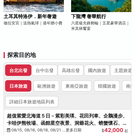
土耳其特洛伊．新年奢遊
下龍灣 奢華航行
徹拉安宮｜送熱氣球｜過年贈小費
六星級先鋒郵輪｜五星豪華酒店｜
米其林饗宴
探索目的地
台北出發
台中出發
高雄出發
國內旅遊
主題旅遊
日本旅遊
歐洲旅遊
東南亞旅遊
韓國旅遊
南亞
詳細日本旅遊地區列表
超值紫愛北海道５日－紫彩美瑛、花田列車、企鵝漫步、
卡哇伊熊牧場、函館星空夜景、洞爺花火、螃蟹懷石、啤
42,000
酒暢飲
08/15, 08/16, 08/18, 08/21 ...更多日期
$
起