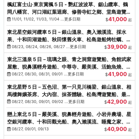
楓紅富士山‧東京賞楓５日 - 艷紅波波草、鋸山纜車、鶴
岡八幡宮、河口湖紅葉迴廊、修善寺虹之鄉、堂島遊覽
41,000
船、熱海梅園
11/01, 11/02, 11/03, 11/04 ...更多日期
$
起
東北星空銀河纜車５日－銀山溫泉、奧入瀨溪流、採水
果、十和田湖遊船、秋田懷舊火車、松島遊船烤牡蠣、嚴
39,900
美溪、螃蟹本家
08/23, 08/24, 08/26, 08/27 ...更多日期
$
起
東北三溫泉５日－琉璃之眼、青之洞窟遊覽船、角館武家
屋敷、猊鼻溪輕舟遊船、中尊寺、嚴美溪、活鮑魚燒、烤
41,900
牡蠣、握壽司體驗
08/27, 08/30, 08/31, 09/01 ...更多日期
$
起
東北星野５日－五色沼、第一只見川橋梁、銀山溫泉、相
馬樓舞孃茶席、大內宿、抹茶體驗、松島灣遊覽船、最上
42,900
川輕舟、螃蟹御膳
08/27, 08/30, 09/01, 09/02 ...更多日期
$
起
戀上東北５日－嚴美溪、猊鼻輕舟遊船、小岩井農場、星
空銀河纜車、十和田觀光船、奧入瀨溪流、睡魔之家、朱
40,900
紅社殿（仙台／青森）
08/27, 09/01, 09/13
$
起