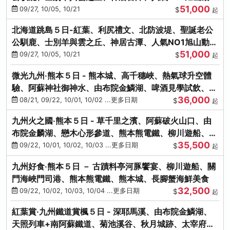
51,000
園、海膽涮涮鍋
09/27, 10/05, 10/21
$
起
北海道跳島５日-紅葉、利尻禮文、北防波堤、聖誕老公
公馴鹿、士別羊與雲之丘、神居古潭、人氣NO1旭山動物
51,000
園、海膽涮涮鍋
09/27, 10/05, 10/21
$
起
微光九州‧熊本５日 - 熊本城、高千穗峽、熱氣球升空體
驗、阿蘇神社御神水、由布院金鱗湖、啤酒見學試飲、豪
36,000
華海鮮盛宴
08/21, 09/22, 10/01, 10/02 ...更多日期
$
起
九州火之國‧熊本５日 - 草千里之濱、阿蘇破火山口、由
布院金麟湖、戀木心形參道、熊本熊電鐵、柳川遊船、地
35,500
獄蒸DIY
09/22, 10/01, 10/02, 10/03 ...更多日期
$
起
九州好食‧熊本５日 － 古蹟料亭河豚饗宴、柳川遊船、關
門海峽門司港、熊本熊電鐵、熊本城、長腳蟹海鮮美食
32,500
09/22, 10/02, 10/03, 10/04 ...更多日期
$
起
紅葉賞‧九州鐵道賞楓５日 - 深耶馬溪、由布院金鱗湖、
天照列車+南阿蘇鐵道、菊池溪谷、秋月城跡、太宰府天