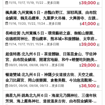
39,000
滿宮、竈門神社
11/15, 11/17, 11/19, 11/22 ...更多日期
$
起
楓典藏‧九州賞楓５日 - 赤豔白野江、深耶馬溪、由布院
金鱗湖、鶴見岳纜車、九重夢大吊橋、大興善寺、古蹟河
41,000
豚+和牛饗宴
11/16, 11/20, 11/22, 11/24 ...更多日期
$
起
長崎佐賀‧九州賞楓５日 - 環境藝術之森、御船山樂園、
佑德稻荷神社、雲仙纜車、熊本城+和服體驗、太宰府天
39,000
滿宮、光明禪寺
11/14, 11/17, 11/21, 11/24 ...更多日期
$
起
超值特惠‧北九州６日 - 茶道體驗、日落皿倉山、宇佐神
宮、由布院金鱗湖、開運宮地嶽、和牛+螃蟹吃到飽美
29,000
饌-台中出發
09/01, 09/06, 09/08, 09/13 ...更多日期
$
起
暢遊雙城‧北九州６日 - 神隱少女道後古街、天空之鏡、
金刀比羅宮、岡山後樂園、倉敷美觀、今治急流觀潮-台
36,500
中出發
09/01, 09/06, 09/08, 09/13 ...更多日期
$
起
摘星九州‧跳島北九州６日 - 海崖元乃隅神社、三億年秋
芳洞、海上嚴島神社、道後溫泉古街、由布院金鱗湖-台