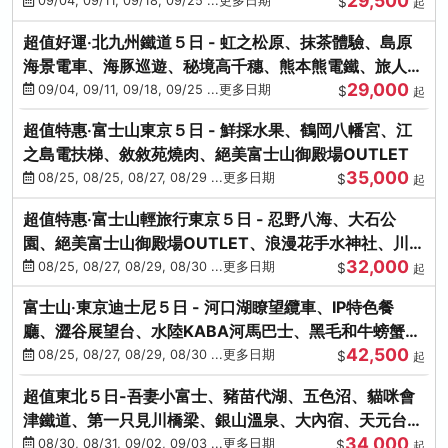
29,500
本熊-台中出發
09/04, 09/11, 09/18, 09/25 ...更多日期
$
起
超值好運‧北九州鐵道５日 - 虹之松原、抹茶體驗、島原
海景電車、海豚巡遊、秘境高千穗、熊本熊電鐵、旅人觀
29,000
光列車-台中出發
09/04, 09/11, 09/18, 09/25 ...更多日期
$
起
超值特惠‧富士山東京５日 - 鮮採水果、鶴岡八幡宮、江
之島電扶梯、敘敘苑燒肉、絕美富士山御殿場OUTLET
35,000
08/25, 08/25, 08/27, 08/29 ...更多日期
$
起
超值特惠‧富士山輕旅行東京５日 - 忍野八海、大石公
園、絕美富士山御殿場OUTLET、浪漫花手水神社、川越
32,000
小江戶
08/25, 08/27, 08/29, 08/30 ...更多日期
$
起
富士山‧東京迪士尼５日 - 河口湖瞭望纜車、IP特色餐
廳、澀谷展望台、水陸KABA河馬巴士、黑毛和牛螃蟹美
42,500
饌、季節採果
08/25, 08/27, 08/29, 08/30 ...更多日期
$
起
超值東北５日-吾妻小富士、豬苗代湖、五色沼、貓咪會
津鐵道、第一只見川橋梁、銀山溫泉、大內宿、天元台高
34,000
原纜車
08/30, 08/31, 09/02, 09/03 ...更多日期
$
起