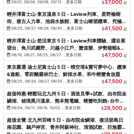
37,000
中出發
09/01, 09/06, 09/08, 09/13 ...更多日期
$
起
輕井澤富士山‧東京溫泉５日 - Laview列車、星野榆樹
街、復古人力車、池袋水族館、富士山瞭望纜車、究極海
41,500
鮮食放題
08/25, 08/27, 08/29, 08/30 ...更多日期
$
起
輕井澤富士山‧悠活東京５日 - Laview列車體驗、澀谷展
望台、角川武藏野、川越小江戶、蟹道樂、伊勢龍蝦&海
47,500
膽生魚片
08/16, 08/21, 08/25, 08/27 ...更多日期
$
起
東京嚴選‧迪士尼富士山５日 - 晴空塔&寶可夢中心、纜車
&遊船、零距離叢林巴士、鮮採水果、和牛螃蟹食放題
47,500
08/25, 08/26, 08/27, 08/29 ...更多日期
$
起
超值特惠‧輕鬆玩北九州５日 - 酒造見學+試飲、由布院金
鱗湖、秘境黑川溫泉、熊本熊電鐵、螃蟹吃到飽-台中出
26,500
發
09/04, 09/11, 09/18, 10/02 ...更多日期
$
起
超值全覽‧北九州宮崎５日 - 由布院金鱗湖、復活節島日
南花園、鵜戶神宮、青井阿蘇神社、清酒試飲、巨無霸熊