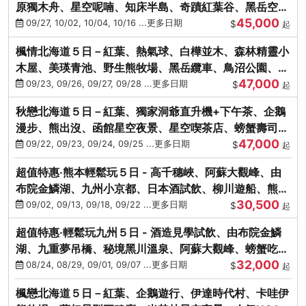
原獨木舟、星空呢喃、知床半島、奇蹟紅葉谷、黑岳空中
45,000
纜車、旭山動物園
09/27, 10/02, 10/04, 10/16 ...更多日期
$
起
楓情北海道５日－紅葉、熱氣球、白樺並木、森林精靈小
木屋、美瑛青池、野生熊牧場、黑岳纜車、鳥沼公園、紅
47,000
葉奇蹟谷、螃蟹吃到飽
09/23, 09/26, 09/27, 09/28 ...更多日期
$
起
秋戀北海道５日－紅葉、獨家洞爺直升機+下午茶、企鵝
漫步、熊出沒、函館星空夜景、星空喫茶店、螃蟹壽司、
47,000
海膽、三大螃蟹放題
09/22, 09/23, 09/24, 09/25 ...更多日期
$
起
超值特惠‧熊本輕鬆玩５日 - 高千穗峽、阿蘇大觀峰、由
布院金鱗湖、九州小京都、日本酒試飲、柳川遊船、熊本
30,500
城、熊本AEON
09/02, 09/13, 09/18, 09/22 ...更多日期
$
起
超值特惠‧輕鬆玩九州５日 - 酒造見學試飲、由布院金鱗
湖、九重夢吊橋、秘境黑川溫泉、阿蘇大觀峰、螃蟹吃到
32,000
飽
08/24, 08/29, 09/01, 09/07 ...更多日期
$
起
楓戀北海道５日－紅葉、企鵝遊行、伊達時代村、卡哇伊