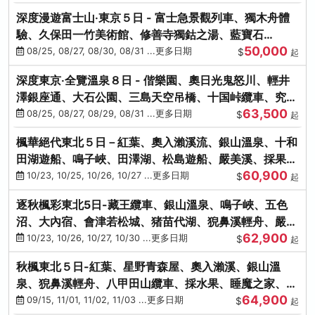
深度漫遊富士山‧東京５日 - 富士急景觀列車、獨木舟體
驗、久保田一竹美術館、修善寺獨鈷之湯、藍寶石
50,000
SAPHIR踴子號
08/25, 08/27, 08/30, 08/31 ...更多日期
$
起
深度東京‧全覽溫泉８日 - 偕樂園、奧日光鬼怒川、輕井
澤銀座通、大石公園、三島天空吊橋、十国峠纜車、究極
63,500
海鮮食べ放題
08/25, 08/27, 08/29, 08/31 ...更多日期
$
起
楓華絕代東北５日－紅葉、奧入瀨溪流、銀山溫泉、十和
田湖遊船、鳴子峽、田澤湖、松島遊船、嚴美溪、採果烤
60,900
牡蠣
10/23, 10/25, 10/26, 10/27 ...更多日期
$
起
逐秋楓彩東北5日-藏王纜車、銀山溫泉、鳴子峽、五色
沼、大內宿、會津若松城、猪苗代湖、猊鼻溪輕舟、嚴美
62,900
溪、松島海灣遊船
10/23, 10/26, 10/27, 10/30 ...更多日期
$
起
秋楓東北５日-紅葉、星野青森屋、奧入瀨溪、銀山溫
泉、猊鼻溪輕舟、八甲田山纜車、採水果、睡魔之家、法
64,900
式料理(不進免稅店)
09/15, 11/01, 11/02, 11/03 ...更多日期
$
起