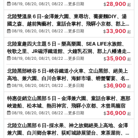
28,900
街、下呂溫泉
08/19, 08/20, 08/21, 08/22 ...更多日期
$
起
北陸雙溫泉６日-金澤兼六園、東尋坊、蕎麥麵DIY、湯
國之森、越前陶藝村、童話合掌村、飛驒小京都、郡上八
33,900
幡
08/19, 08/20, 08/21, 08/22 ...更多日期
$
起
北陸童趣四大主題５日－樂高樂園、SEA LIFE水族館、
牧歌之里、JR磁浮鐵道館、大鐘乳石洞、郡上八幡邊走
35,900
邊吃
08/19, 08/20, 08/21, 08/22 ...更多日期
$
起
北陸黑部峽谷５日-峽谷鐵道小火車、立山黑部、絕美上
高地、兼六園、白川合掌村、海鮮市場、螃蟹饗宴、名湯
36,900
雙溫泉
08/19, 08/20, 08/21, 08/22 ...更多日期
$
起
特惠促銷立山黑部５日－金澤兼六園、童話合掌村、惠那
峽遊船、松本城、熱田神宮、飛驒小京都、木曾馬籠宿
36,900
08/19, 08/20, 08/21, 08/22 ...更多日期
$
起
北陸立山黑部６日-採水果、神之故鄉絕美上高地、金澤
兼六園、白川鄉合掌村、荻町城跡展望台、東茶屋街、名