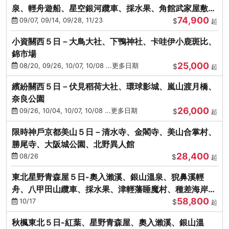
泉、輕舟遊船、星空銀河纜車、採水果、角館武家屋敷
74,900
(不進免稅店)(仙/青)
09/07, 09/14, 09/28, 11/23
$
起
小資關西５日－大鳥大社、下鴨神社、卡哇伊小鹿斑比、
錦市場
25,000
08/20, 09/26, 10/07, 10/08 ...更多日期
$
起
繽紛關西５日－伏見稻荷大社、環球影城、嵐山渡月橋、
奈良公園
26,000
09/26, 10/04, 10/07, 10/08 ...更多日期
$
起
限時神戶京都美山５日－清水寺、金閣寺、美山合掌村、
勝尾寺、大阪城公園、北野異人館
28,400
08/26
$
起
東北星野青森屋５日-奧入瀨溪、銀山溫泉、猊鼻溪輕
舟、八甲田山纜車、採水果、津輕藩睡魔村、種差海岸
58,800
(不進免稅店)
10/17
$
起
秋楓東北５日-紅葉、星野青森屋、奧入瀨溪、銀山溫