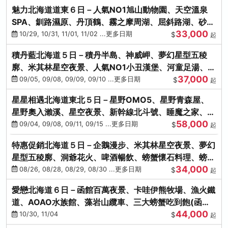
魅力北海道道東６日－人氣NO1旭山動物園、天空溫泉
SPA、釧路濕原、丹頂鶴、霧之摩周湖、屈斜路湖、砂湯
33,000
體驗
10/29, 10/31, 11/01, 11/02 ...更多日期
$
起
積丹藍北海道５日－積丹半島、神威岬、夢幻星型五稜
廓、米其林星空夜景、人氣NO1小丑漢堡、河童足湯、奇
37,000
幻燈遊步道、璀璨溪谷
09/05, 09/08, 09/09, 09/10 ...更多日期
$
起
星星相遇北海道東北５日－星野OMO5、星野青森屋、
星野奧入瀨溪、星空夜景、新幹線北斗號、睡魔之家、十
58,000
和田湖(不進免稅店)
09/04, 09/08, 09/11, 09/15 ...更多日期
$
起
特惠促銷北海道５日－企鵝漫步、米其林星空夜景、夢幻
星型五稜廓、洞爺花火、啤酒暢飲、螃蟹懷石料理、螃蟹
34,000
吃到飽
08/26, 08/28, 08/29, 08/30 ...更多日期
$
起
愛戀北海道６日－函館百萬夜景、卡哇伊熊牧場、漁火鐵
道、AOAO水族館、藻岩山纜車、三大螃蟹吃到飽(函館/
44,000
千歲)
10/30, 11/04
$
起