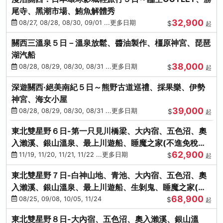
尾寺、黑潮市場、鮪魚解體秀
32,900
08/27, 08/28, 08/30, 09/01 ...更多日期
$
起
關西三溫泉５日－溫泉放鬆、醬油製作、橿原神宮、琵琶
湖汽船
38,000
08/28, 08/29, 08/30, 08/31 ...更多日期
$
起
深遊關西·絕美南紀５日～熊野古道巡禮、採果樂、伊勢
神宮、海女小屋
39,000
08/28, 08/29, 08/30, 08/31 ...更多日期
$
起
東北雙星野６日-第一只見川橋梁、大內宿、五色沼、奧
入瀨溪、銀山溫泉、最上川遊船、睡魔之家(不進免稅店)
62,900
(仙/青)
11/19, 11/20, 11/21, 11/22 ...更多日期
$
起
東北雙星野７日-白神山地、青池、大內宿、五色沼、奧
入瀨溪、銀山溫泉、最上川遊船、生剝鬼、睡魔之家(不
68,900
進免稅店)(仙/青)
08/25, 09/08, 10/05, 11/24
$
起
東北雙星野８日-大內宿、五色沼、奧入瀨溪、銀山溫