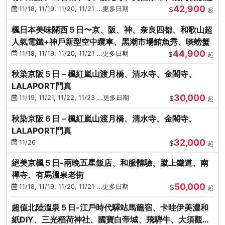
42,900
11/18, 11/19, 11/20, 11/21 ...更多日期
$
起
楓日本美味關西５日〜京、阪、神、奈良四都、和歌山超
人氣電鐵+神戶新型空中纜車、黑潮市場鮪魚秀、啖螃蟹
44,900
11/18, 11/19, 11/20, 11/21 ...更多日期
$
起
秋染京阪５日－楓紅嵐山渡月橋、清水寺、金閣寺、
LALAPORT門真
30,000
11/19, 11/21, 11/22, 11/23 ...更多日期
$
起
秋染京阪６日－楓紅嵐山渡月橋、清水寺、金閣寺、
LALAPORT門真
32,000
11/26
$
起
絕美京楓５日-兩晚五星飯店、和服體驗、蹴上鐵道、南
禪寺、有馬溫泉老街
50,000
11/18, 11/19, 11/20, 11/21 ...更多日期
$
起
超值北陸溫泉５日-江戶時代驛站馬籠宿、卡哇伊美濃和
紙DIY、三光稻荷神社、國寶白帝城、飛騨牛、大須觀音