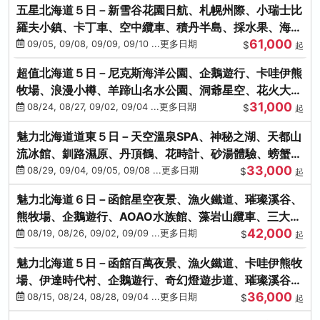
五星北海道５日－新雪谷花園日航、札幌州際、小瑞士比
羅夫小鎮、卡丁車、空中纜車、積丹半島、採水果、海鮮
61,000
和牛螃蟹放題
09/05, 09/08, 09/09, 09/10 ...更多日期
$
起
超值北海道５日－尼克斯海洋公園、企鵝遊行、卡哇伊熊
牧場、浪漫小樽、羊蹄山名水公園、洞爺星空、花火大
31,000
會、螃蟹懷石料理
08/24, 08/27, 09/02, 09/04 ...更多日期
$
起
魅力北海道道東５日－天空溫泉SPA、神秘之湖、天都山
流冰館、釧路濕原、丹頂鶴、花時計、砂湯體驗、螃蟹吃
33,000
到飽
08/29, 09/04, 09/05, 09/08 ...更多日期
$
起
魅力北海道６日－函館星空夜景、漁火鐵道、璀璨溪谷、
熊牧場、企鵝遊行、AOAO水族館、藻岩山纜車、三大螃
42,000
蟹吃到飽
08/19, 08/26, 09/02, 09/09 ...更多日期
$
起
魅力北海道５日－函館百萬夜景、漁火鐵道、卡哇伊熊牧
場、伊達時代村、企鵝遊行、奇幻燈遊步道、璀璨溪谷、
36,000
人氣NO1小丑漢堡
08/15, 08/24, 08/28, 09/04 ...更多日期
$
起