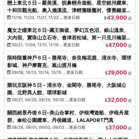
戀上東北５日－嚴美溪、猊鼻輕舟遊船、星空銀河纜車、
十和田觀光船、奧入瀨溪流、津輕藩睡魔村、懷舊鐵道
43,900
（青森／仙台）
11/19, 11/20, 11/21, 11/22 ...更多日期
$
起
魔女之瞳東北６日-藏王御釜、夢幻五色沼、銀山溫泉、
大內宿、寶珠山立石寺、會津若松城、第一只見川橋梁、
47,000
燒肉吃到飽
09/21, 11/04, 11/11, 11/19 ...更多日期
$
起
限時限量神戶６日－勝尾寺、奈良梅花鹿、清水寺、環球
影城、神戶摩賽克、嵐山渡月橋
29,000
09/08, 10/13, 10/14, 10/15 ...更多日期
$
起
樂玩京阪神５日－清水寺、金閣寺、勝尾寺、大阪城公
園、北野異人館、環球影城
32,000
09/27, 09/28, 09/29, 09/30 ...更多日期
$
起
關西絕景丹後６日-美山合掌村、伊根灣遊船、伊根舟屋
群、傘松公園纜車、丹後鐵道、LALAPORT門真
37,000
08/28, 09/01, 09/02, 09/03 ...更多日期
$
起