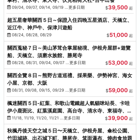
39,500
09/04, 09/07, 09/14, 09/19 ...更多日期
$
起
超五星奢華關西５日～保證入住四晚五星酒店、天橋立、
近江牛、神戶牛、保津川遊船
51,000
08/24, 08/28, 08/29
$
起
關西蒐秘７日～美山茅茸合掌屋秘境、伊根舟屋群+遊覽
船、天橋立、須磨水族館、勝尾寺
53,000
08/28, 08/31, 09/04, 09/07 ...更多日期
$
起
關西全覽８日～熊野古道巡禮、採果樂、伊勢神宮、海女
小屋、京都、大阪
59,000
08/31, 09/08, 09/15, 09/29 ...更多日期
$
起
楓迷關西５日-紅葉、和歌山電鐵超人氣貓咪站長、卡哇
伊小鹿斑比、紅葉溪庭園、高台寺、清水寺、東福寺、伊
39,900
勢龍蝦+和牛
11/18, 11/19, 11/20, 11/21 ...更多日期
$
起
秋楓丹後天空之城５日〜天橋立、伊根舟屋、傘松公園、
竹田城跡、出石城下町、勝尾寺、箕面瀑布、燒肉食放題