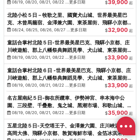
39,900
花之里絢爛花海
08/19, 08/20, 08/21, 08/22 ...更多日期
$
起
北陸小松５日－牧歌之里、國寶犬山城、世界最美星巴
克、木曾馬籠宿、金澤兼六園、東茶屋街、飛驒小京都、
32,900
白川鄉合掌村
08/24, 08/25, 08/26, 08/27 ...更多日期
$
起
童話合掌村北陸５日-世界最美星巴克、飛驒小京都、庄
川峽遊船、郡上八幡祭典舞蹈見學、犬山城、東茶屋街、
33,900
松葉蟹、金箔冰淇淋
08/19, 08/20, 08/21, 08/22 ...更多日期
$
起
童話合掌村北陸６日 -世界最美星巴克、飛驒小京都、庄
川峽遊船、郡上八幡祭典舞蹈見學、犬山城、東茶屋街、
33,900
松葉蟹、金箔冰淇淋
08/19, 08/20, 08/21, 08/22 ...更多日期
$
起
名古屋南紀５日-御在所纜車、伊勢神宮、串本海中公
園、三段壁、千疊敷、鬼之城、黑潮市場、和歌山城、伊
35,900
勢龍蝦溫泉
08/19, 08/20, 08/21, 08/22 ...更多日期
$
起
五星北陸５日-天空塔王子、金澤兼六園、庄川峽遊船、
高岡大佛、飛驒小京都、敦賀海鮮市場、金箔冰淇淋、鰻