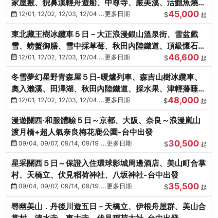
家屋敷、猊鼻溪輕舟遊船、中尊寺、嚴美溪、活鮑魚燒、
45,000
烤牡蠣、握壽司體驗
12/01, 12/02, 12/03, 12/04 ...更多日期
$
起
東北藏王樹冰纜車５日－大正浪漫銀山溫泉街、雪盆戲
雪、螃蟹御膳、雪中採草莓、秋田內陸鐵道、頂級懷石料
46,600
理、松島遊船
12/01, 12/02, 12/03, 12/04 ...更多日期
$
起
冬雪夢幻星野青森屋５日-暖爐列車、森吉山樹冰纜車、
奧入瀨溪、田澤湖、秋田內陸鐵道、採水果、津輕藩睡魔
48,000
村(不進免稅店)
12/01, 12/02, 12/03, 12/04 ...更多日期
$
起
漫遊關西‧和服體驗５日～京都、大阪、奈良～浪漫嵐山
渡月橋+超人氣奈良梅花鹿公園-台中出發
30,500
09/04, 09/07, 09/14, 09/19 ...更多日期
$
起
星采關西５日～保證入住環球影城周邊酒店、美山町合掌
村、天橋立、伏見稻荷神社、八坂神社-台中出發
35,500
09/04, 09/07, 09/14, 09/19 ...更多日期
$
起
尋幽美山．丹後川遊五日－天橋立、伊根舟屋群、美山合
掌村、清水寺、東大寺、伏見稻荷大社-台中出發