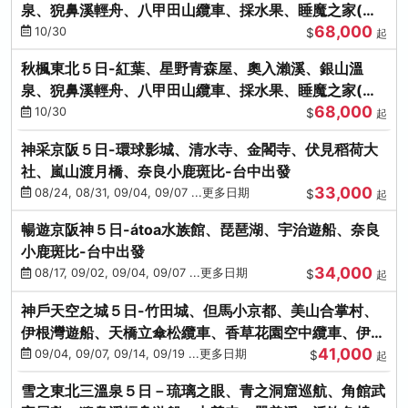
泉、猊鼻溪輕舟、八甲田山纜車、採水果、睡魔之家(不
68,000
進免稅店)
10/30
$
起
秋楓東北５日-紅葉、星野青森屋、奧入瀨溪、銀山溫
泉、猊鼻溪輕舟、八甲田山纜車、採水果、睡魔之家(不
68,000
進免稅店)
10/30
$
起
神采京阪５日-環球影城、清水寺、金閣寺、伏見稻荷大
社、嵐山渡月橋、奈良小鹿斑比-台中出發
33,000
08/24, 08/31, 09/04, 09/07 ...更多日期
$
起
暢遊京阪神５日-átoa水族館、琵琶湖、宇治遊船、奈良
小鹿斑比-台中出發
34,000
08/17, 09/02, 09/04, 09/07 ...更多日期
$
起
神戶天空之城５日-竹田城、但馬小京都、美山合掌村、
伊根灣遊船、天橋立傘松纜車、香草花園空中纜車、伊勢
41,000
龍蝦-台中出發
09/04, 09/07, 09/14, 09/19 ...更多日期
$
起
雪之東北三溫泉５日－琉璃之眼、青之洞窟巡航、角館武