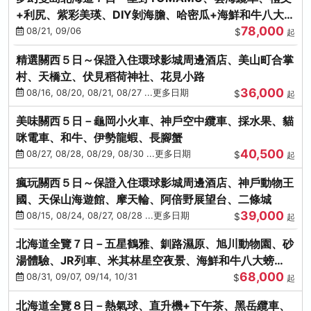
+利尻、紫彩美瑛、DIY剝海膽、哈密瓜+海鮮和牛八大螃
78,000
蟹吃到飽
08/21, 09/06
$
起
精選關西５日～保證入住環球影城周邊酒店、美山町合掌
村、天橋立、伏見稻荷神社、花見小路
36,000
08/16, 08/20, 08/21, 08/27 ...更多日期
$
起
美味關西５日－龜岡小火車、神戶空中纜車、採水果、貓
咪電車、和牛、伊勢龍蝦、長腳蟹
40,500
08/27, 08/28, 08/29, 08/30 ...更多日期
$
起
瘋玩關西５日～保證入住環球影城周邊酒店、神戶動物王
國、天保山海遊館、摩天輪、阿倍野展望台、二條城
39,000
08/15, 08/24, 08/27, 08/28 ...更多日期
$
起
北海道全覽７日－五星鶴雅、釧路濕原、旭川動物園、砂
湯體驗、JR列車、米其林星空夜景、海鮮和牛八大螃
68,000
蟹、卡哇依熊牧場
08/31, 09/07, 09/14, 10/31
$
起
北海道全覽８日－熱氣球、直升機+下午茶、黑岳纜車、