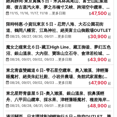
經典靜岡‧東京賞楓５日 - 米其林高尾山、富士山紅葉迴
廊、復古蒸汽火車、夢之吊橋寸又峽、跨湖空中纜車、抹
47,500
茶體驗、三溪園
11/15, 11/16, 11/17, 11/18 ...更多日期
$
起
限時特惠‧小資玩東京５日 - 忍野八海、大石公園花街
道、鶴岡八幡宮、江島神社、絕美富士山御殿場OUTLET
30,900
08/25, 08/27, 08/30, 09/01 ...更多日期
$
起
魔女之瞳東北６日-藏王High Line、藏王御釜、夢幻五色
沼、銀山溫泉、大內宿、寶珠山立石寺、會津若松城、燒
43,900
肉吃到飽
08/26, 09/01, 09/02, 09/03 ...更多日期
$
起
東北青森雙鐵道６日-雫石星空纜車、奧入瀨溪、津輕藩
睡魔村、絕美朱紅社殿、小岩井農場、角館武家屋敷(不
47,900
進免稅店)
08/26, 09/01, 09/02, 09/03 ...更多日期
$
起
東北星野青森屋５日-奧入瀨溪、銀山溫泉、猊鼻溪輕
舟、八甲田山纜車、採水果、津輕藩睡魔村、種差海岸、
48,900
法式料理(不進免稅店)
08/25, 08/28, 08/31, 09/01 ...更多日期
$
起
漫活關西．日本環球影城輕旅行５日～臨空OUTLET、勝