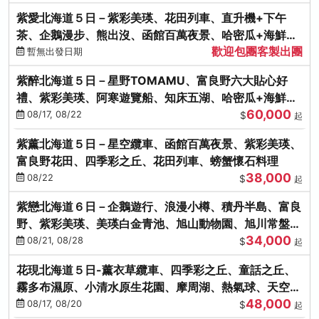
紫愛北海道５日－紫彩美瑛、花田列車、直升機+下午
茶、企鵝漫步、熊出沒、函館百萬夜景、哈密瓜+海鮮和
歡迎包團客製出團
牛八大螃蟹吃到飽
暫無出發日期
紫醉北海道５日－星野TOMAMU、富良野六大貼心好
禮、紫彩美瑛、阿寒遊覽船、知床五湖、哈密瓜+海鮮和
60,000
牛螃蟹吃到飽
08/17, 08/22
$
起
紫薰北海道５日－星空纜車、函館百萬夜景、紫彩美瑛、
富良野花田、四季彩之丘、花田列車、螃蟹懷石料理
38,000
08/22
$
起
紫戀北海道６日－企鵝遊行、浪漫小樽、積丹半島、富良
野、紫彩美瑛、美瑛白金青池、旭山動物園、旭川常盤旋
34,000
轉塔
08/21, 08/28
$
起
花現北海道５日-薰衣草纜車、四季彩之丘、童話之丘、
霧多布濕原、小清水原生花園、摩周湖、熱氣球、天空溫
48,000
泉SPA、螃蟹吃到飽
08/17, 08/20
$
起