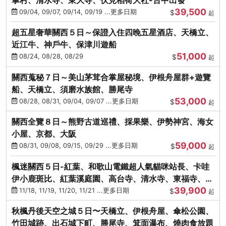
39,500
09/04, 09/07, 09/14, 09/19 ...更多日期
$
起
超五星奢華關西５日～保證入住四晚五星酒店、天橋立、
近江牛、神戶牛、保津川遊船
51,000
08/24, 08/28, 08/29
$
起
關西蒐秘７日～美山茅茸合掌屋秘境、伊根舟屋群+遊覽
船、天橋立、須磨水族館、勝尾寺
53,000
08/28, 08/31, 09/04, 09/07 ...更多日期
$
起
關西全覽８日～熊野古道巡禮、採果樂、伊勢神宮、海女
小屋、京都、大阪
59,000
08/31, 09/08, 09/15, 09/29 ...更多日期
$
起
楓迷關西５日-紅葉、和歌山電鐵超人氣貓咪站長、卡哇
伊小鹿斑比、紅葉溪庭園、高台寺、清水寺、東福寺、伊
39,900
勢龍蝦+和牛
11/18, 11/19, 11/20, 11/21 ...更多日期
$
起
秋楓丹後天空之城５日〜天橋立、伊根舟屋、傘松公園、
竹田城跡、出石城下町、勝尾寺、箕面瀑布、燒肉食放題