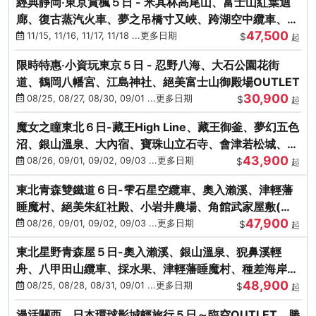
經典靜岡‧東京賞楓５日 - 米其林高尾山、富士山紅葉迴
廊、復古蒸汽火車、夢之吊橋寸又峽、跨湖空中纜車、抹
47,500
茶體驗、三溪園
11/15, 11/16, 11/17, 11/18 ...更多日期
$
起
限時特惠‧小資玩東京５日 - 忍野八海、大石公園花街
道、鶴岡八幡宮、江島神社、絕美富士山御殿場OUTLET
30,900
08/25, 08/27, 08/30, 09/01 ...更多日期
$
起
魔女之瞳東北６日-藏王High Line、藏王御釜、夢幻五色
沼、銀山溫泉、大內宿、寶珠山立石寺、會津若松城、燒
43,900
肉吃到飽
08/26, 09/01, 09/02, 09/03 ...更多日期
$
起
東北青森雙鐵道６日-雫石星空纜車、奧入瀨溪、津輕藩
睡魔村、絕美朱紅社殿、小岩井農場、角館武家屋敷(不
47,900
進免稅店)
08/26, 09/01, 09/02, 09/03 ...更多日期
$
起
東北星野青森屋５日-奧入瀨溪、銀山溫泉、猊鼻溪輕
舟、八甲田山纜車、採水果、津輕藩睡魔村、種差海岸、
48,900
法式料理(不進免稅店)
08/25, 08/28, 08/31, 09/01 ...更多日期
$
起
漫活關西．日本環球影城輕旅行５日～臨空OUTLET、勝