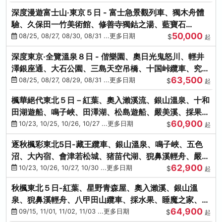
深度漫遊富士山‧東京５日 - 富士急景觀列車、獨木舟體
驗、久保田一竹美術館、修善寺獨鈷之湯、藍寶石
50,000
SAPHIR踴子號
08/25, 08/27, 08/30, 08/31 ...更多日期
$
起
深度東京‧全覽溫泉８日 - 偕樂園、奧日光鬼怒川、輕井
澤銀座通、大石公園、三島天空吊橋、十国峠纜車、究極
63,500
海鮮食べ放題
08/25, 08/27, 08/29, 08/31 ...更多日期
$
起
楓華絕代東北５日－紅葉、奧入瀨溪流、銀山溫泉、十和
田湖遊船、鳴子峽、田澤湖、松島遊船、嚴美溪、採果烤
60,900
牡蠣
10/23, 10/25, 10/26, 10/27 ...更多日期
$
起
逐秋楓彩東北5日-藏王纜車、銀山溫泉、鳴子峽、五色
沼、大內宿、會津若松城、猪苗代湖、猊鼻溪輕舟、嚴美
62,900
溪、松島海灣遊船
10/23, 10/26, 10/27, 10/30 ...更多日期
$
起
秋楓東北５日-紅葉、星野青森屋、奧入瀨溪、銀山溫
泉、猊鼻溪輕舟、八甲田山纜車、採水果、睡魔之家、法
64,900
式料理(不進免稅店)
09/15, 11/01, 11/02, 11/03 ...更多日期
$
起