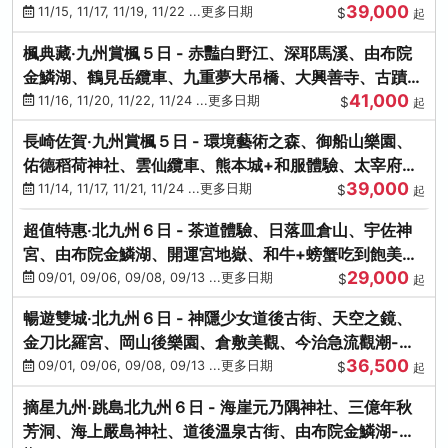
39,000
滿宮、竈門神社
11/15, 11/17, 11/19, 11/22 ...更多日期
$
起
楓典藏‧九州賞楓５日 - 赤豔白野江、深耶馬溪、由布院
金鱗湖、鶴見岳纜車、九重夢大吊橋、大興善寺、古蹟河
41,000
豚+和牛饗宴
11/16, 11/20, 11/22, 11/24 ...更多日期
$
起
長崎佐賀‧九州賞楓５日 - 環境藝術之森、御船山樂園、
佑德稻荷神社、雲仙纜車、熊本城+和服體驗、太宰府天
39,000
滿宮、光明禪寺
11/14, 11/17, 11/21, 11/24 ...更多日期
$
起
超值特惠‧北九州６日 - 茶道體驗、日落皿倉山、宇佐神
宮、由布院金鱗湖、開運宮地嶽、和牛+螃蟹吃到飽美
29,000
饌-台中出發
09/01, 09/06, 09/08, 09/13 ...更多日期
$
起
暢遊雙城‧北九州６日 - 神隱少女道後古街、天空之鏡、
金刀比羅宮、岡山後樂園、倉敷美觀、今治急流觀潮-台
36,500
中出發
09/01, 09/06, 09/08, 09/13 ...更多日期
$
起
摘星九州‧跳島北九州６日 - 海崖元乃隅神社、三億年秋
芳洞、海上嚴島神社、道後溫泉古街、由布院金鱗湖-台