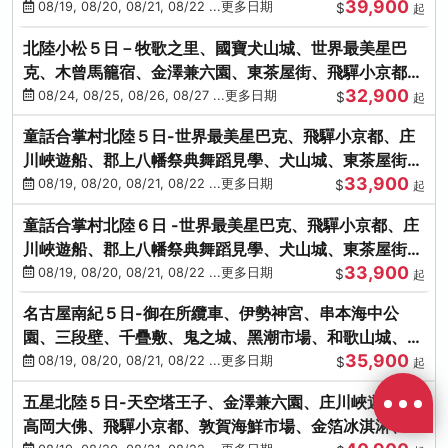
39,900
花之里絢爛花海
08/19, 08/20, 08/21, 08/22 ...更多日期
$
起
北陸小松５日－牧歌之里、國寶犬山城、世界最美星巴
克、木曾馬籠宿、金澤兼六園、東茶屋街、飛驒小京都、
32,900
白川鄉合掌村
08/24, 08/25, 08/26, 08/27 ...更多日期
$
起
童話合掌村北陸５日-世界最美星巴克、飛驒小京都、庄
川峽遊船、郡上八幡祭典舞蹈見學、犬山城、東茶屋街、
33,900
松葉蟹、金箔冰淇淋
08/19, 08/20, 08/21, 08/22 ...更多日期
$
起
童話合掌村北陸６日 -世界最美星巴克、飛驒小京都、庄
川峽遊船、郡上八幡祭典舞蹈見學、犬山城、東茶屋街、
33,900
松葉蟹、金箔冰淇淋
08/19, 08/20, 08/21, 08/22 ...更多日期
$
起
名古屋南紀５日-御在所纜車、伊勢神宮、串本海中公
園、三段壁、千疊敷、鬼之城、黑潮市場、和歌山城、伊
35,900
勢龍蝦溫泉
08/19, 08/20, 08/21, 08/22 ...更多日期
$
起
五星北陸５日-天空塔王子、金澤兼六園、庄川峽遊船、
高岡大佛、飛驒小京都、敦賀海鮮市場、金箔冰淇淋、鰻