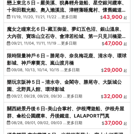
戀上東北５日－嚴美溪、猊鼻輕舟遊船、星空銀河纜車、
十和田觀光船、奧入瀨溪流、津輕藩睡魔村、懷舊鐵道
43,900
（青森／仙台）
11/19, 11/20, 11/21, 11/22 ...更多日期
$
起
魔女之瞳東北６日-藏王御釜、夢幻五色沼、銀山溫泉、
大內宿、寶珠山立石寺、會津若松城、第一只見川橋梁、
47,000
燒肉吃到飽
09/21, 11/04, 11/11, 11/19 ...更多日期
$
起
限時限量神戶６日－勝尾寺、奈良梅花鹿、清水寺、環球
影城、神戶摩賽克、嵐山渡月橋
29,000
09/08, 10/13, 10/14, 10/15 ...更多日期
$
起
樂玩京阪神５日－清水寺、金閣寺、勝尾寺、大阪城公
園、北野異人館、環球影城
32,000
09/27, 09/28, 09/29, 09/30 ...更多日期
$
起
關西絕景丹後６日-美山合掌村、伊根灣遊船、伊根舟屋
群、傘松公園纜車、丹後鐵道、LALAPORT門真
37,000
08/28, 09/01, 09/02, 09/03 ...更多日期
$
起