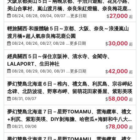
大阪京都美山５日－兩晚京都、宇治川遊船、花見小路、
美山合掌村、嵐山渡月橋、奈良朱紅燈籠、奈良梅花鹿、
27,000
流水瀑布電扶梯
08/24, 08/28, 09/04, 09/07 ...更多日期
$
起
輕旅關西‧和服體驗５日～京都、大阪、奈良～浪漫嵐山
渡月橋+超人氣奈良梅花鹿公園
30,000
08/24, 08/26, 08/27, 08/28 ...更多日期
$
起
經典關西５日～保住京阪神、清水寺、金閣寺、
LALAPORT、生田神社
42,000
08/28, 08/29, 08/30, 08/31 ...更多日期
$
起
夢幻雙島北海道６日－稚內、禮文島、利尻島、宗谷岬紀
念碑、北防波堤、野寒布岬、留萌花田家番屋、紫彩美瑛
58,000
08/31, 09/07
$
起
夢幻雙島北海道７日－星野TOMAMU、雲海纜車、禮文
+利尻、紫彩美瑛、DIY剝海膽、哈密瓜+海鮮和牛八大螃
78,000
蟹吃到飽
08/21, 09/06
$
起
夢幻雙島北海道７日－星野TOMAMU、雲海纜車、禮文