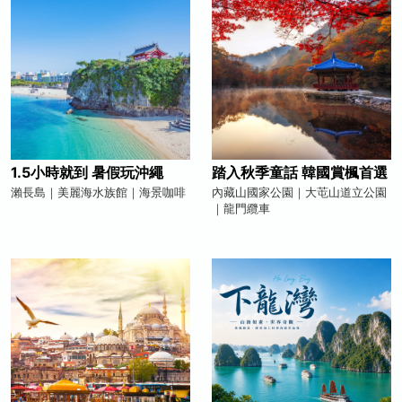
1.5小時就到 暑假玩沖繩
踏入秋季童話 韓國賞楓首選
瀨長島｜美麗海水族館｜海景咖啡
內藏山國家公園｜大芚山道立公園
｜龍門纜車