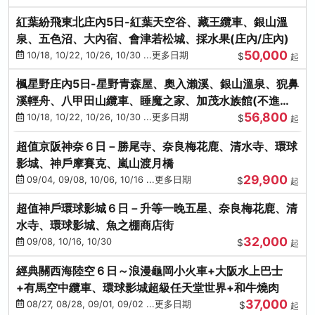
紅葉紛飛東北庄內5日-紅葉天空谷、藏王纜車、銀山溫
泉、五色沼、大內宿、會津若松城、採水果(庄內/庄內)
50,000
10/18, 10/22, 10/26, 10/30 ...更多日期
$
起
楓星野庄內5日-星野青森屋、奧入瀨溪、銀山溫泉、猊鼻
溪輕舟、八甲田山纜車、睡魔之家、加茂水族館(不進店)
56,800
(庄內/庄內)
10/18, 10/22, 10/26, 10/30 ...更多日期
$
起
超值京阪神奈６日－勝尾寺、奈良梅花鹿、清水寺、環球
影城、神戶摩賽克、嵐山渡月橋
29,900
09/04, 09/08, 10/06, 10/16 ...更多日期
$
起
超值神戶環球影城６日－升等一晚五星、奈良梅花鹿、清
水寺、環球影城、魚之棚商店街
32,000
09/08, 10/16, 10/30
$
起
經典關西海陸空６日～浪漫龜岡小火車+大阪水上巴士
+有馬空中纜車、環球影城超級任天堂世界+和牛燒肉
37,000
08/27, 08/28, 09/01, 09/02 ...更多日期
$
起