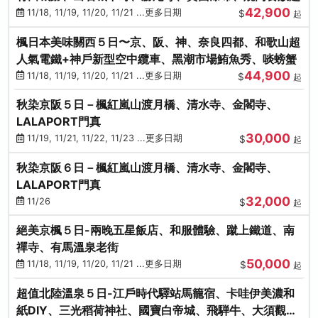
42,900
11/18, 11/19, 11/20, 11/21 ...更多日期
$
起
楓日本美味關西５日〜京、阪、神、奈良四都、和歌山超
人氣電鐵+神戶新型空中纜車、黑潮市場鮪魚秀、啖螃蟹
44,900
11/18, 11/19, 11/20, 11/21 ...更多日期
$
起
秋染京阪５日－楓紅嵐山渡月橋、清水寺、金閣寺、
LALAPORT門真
30,000
11/19, 11/21, 11/22, 11/23 ...更多日期
$
起
秋染京阪６日－楓紅嵐山渡月橋、清水寺、金閣寺、
LALAPORT門真
32,000
11/26
$
起
絕美京楓５日-兩晚五星飯店、和服體驗、蹴上鐵道、南
禪寺、有馬溫泉老街
50,000
11/18, 11/19, 11/20, 11/21 ...更多日期
$
起
超值北陸溫泉５日-江戶時代驛站馬籠宿、卡哇伊美濃和
紙DIY、三光稻荷神社、國寶白帝城、飛騨牛、大須觀音