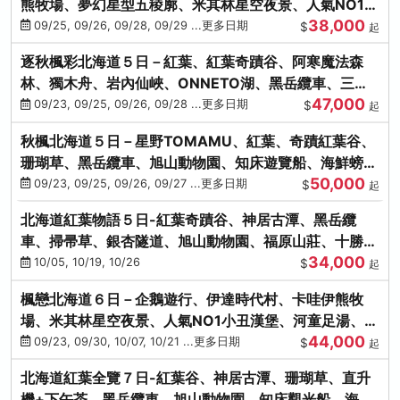
熊牧場、夢幻星型五稜廓、米其林星空夜景、人氣NO1小
38,000
丑漢堡、洞爺花火
09/25, 09/26, 09/28, 09/29 ...更多日期
$
起
逐秋楓彩北海道５日－紅葉、紅葉奇蹟谷、阿寒魔法森
林、獨木舟、岩內仙峽、ONNETO湖、黑岳纜車、三國
47,000
峠、豐平峽、螃蟹溫泉
09/23, 09/25, 09/26, 09/28 ...更多日期
$
起
秋楓北海道５日－星野TOMAMU、紅葉、奇蹟紅葉谷、
珊瑚草、黑岳纜車、旭山動物園、知床遊覽船、海鮮螃蟹
50,000
和牛吃到飽
09/23, 09/25, 09/26, 09/27 ...更多日期
$
起
北海道紅葉物語５日-紅葉奇蹟谷、神居古潭、黑岳纜
車、掃帚草、銀杏隧道、旭山動物園、福原山莊、十勝牧
34,000
場、冰的美術館
10/05, 10/19, 10/26
$
起
楓戀北海道６日－企鵝遊行、伊達時代村、卡哇伊熊牧
場、米其林星空夜景、人氣NO1小丑漢堡、河童足湯、奇
44,000
幻燈遊步道、洞爺花火
09/23, 09/30, 10/07, 10/21 ...更多日期
$
起
北海道紅葉全覽７日-紅葉谷、神居古潭、珊瑚草、直升
機+下午茶、黑岳纜車、旭山動物園、知床觀光船、海膽