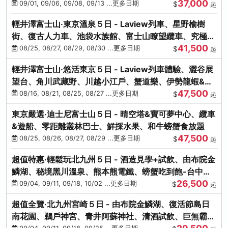
37,000
中出發
09/01, 09/06, 09/08, 09/13 ...更多日期
$
起
輕井澤富士山‧東京溫泉５日 - Laview列車、星野榆樹
街、復古人力車、池袋水族館、富士山瞭望纜車、究極海
41,500
鮮食放題
08/25, 08/27, 08/29, 08/30 ...更多日期
$
起
輕井澤富士山‧悠活東京５日 - Laview列車體驗、澀谷展
望台、角川武藏野、川越小江戶、蟹道樂、伊勢龍蝦&海
47,500
膽生魚片
08/16, 08/21, 08/25, 08/27 ...更多日期
$
起
東京嚴選‧迪士尼富士山５日 - 晴空塔&寶可夢中心、纜車
&遊船、零距離叢林巴士、鮮採水果、和牛螃蟹食放題
47,500
08/25, 08/26, 08/27, 08/29 ...更多日期
$
起
超值特惠‧輕鬆玩北九州５日 - 酒造見學+試飲、由布院金
鱗湖、秘境黑川溫泉、熊本熊電鐵、螃蟹吃到飽-台中出
26,500
發
09/04, 09/11, 09/18, 10/02 ...更多日期
$
起
超值全覽‧北九州宮崎５日 - 由布院金鱗湖、復活節島日
南花園、鵜戶神宮、青井阿蘇神社、清酒試飲、巨無霸熊