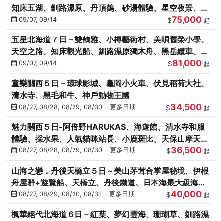
知床五湖、釧路濕原、丹頂鶴、砂湯體驗、星空夜景、洞
75,000
爺花火、螃蟹懷石料理
09/07, 09/14
$
起
五星北海道７日－雙鶴雅、小樽藝術村、美唄舊榮小學、
天空之路、知床觀光船、釧路濕原獨木舟、黑岳纜車、流
81,000
冰硝子館DIY玻璃杯
09/07, 09/14
$
起
童樂關西５日－環球影城、龜岡小火車、伏見稻荷大社、
清水寺、黑毛和牛、神戶動物王國
34,500
08/27, 08/28, 08/29, 08/30 ...更多日期
$
起
魅力關西５日-阿倍野HARUKAS、海遊館、清水寺和服
體驗、採水果、人氣貓咪站長、小鹿斑比、天保山摩天
36,500
輪、水上巴士
08/27, 08/28, 08/29, 08/30 ...更多日期
$
起
山海之戀．丹後天橋立５日～美山茅茸合掌屋秘境、伊根
舟屋群+遊覽船、天橋立、丹後鐵道、日本海最大級海鮮
40,000
市場
08/27, 08/29, 08/30, 08/31 ...更多日期
$
起
楓華絕代北海道６日－紅葉、夢幻雲海、珊瑚草、釧路濕