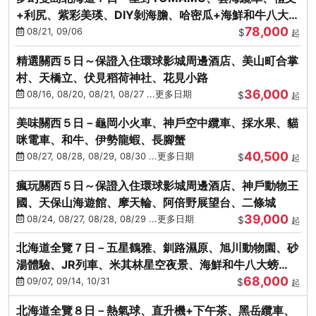
+利尻、紫彩美瑛、DIY剝海膽、哈密瓜+海鮮和牛八大螃
78,000
蟹吃到飽
08/21, 09/06
$
起
精選關西５日～保證入住環球影城周邊酒店、美山町合掌
村、天橋立、伏見稻荷神社、花見小路
36,000
08/16, 08/20, 08/21, 08/27 ...更多日期
$
起
美味關西５日－龜岡小火車、神戶空中纜車、採水果、貓
咪電車、和牛、伊勢龍蝦、長腳蟹
40,500
08/27, 08/28, 08/29, 08/30 ...更多日期
$
起
瘋玩關西５日～保證入住環球影城周邊酒店、神戶動物王
國、天保山海遊館、摩天輪、阿倍野展望台、二條城
39,000
08/24, 08/27, 08/28, 08/29 ...更多日期
$
起
北海道全覽７日－五星鶴雅、釧路濕原、旭川動物園、砂
湯體驗、JR列車、米其林星空夜景、海鮮和牛八大螃
68,000
蟹、卡哇依熊牧場
09/07, 09/14, 10/31
$
起
北海道全覽８日－熱氣球、直升機+下午茶、黑岳纜車、