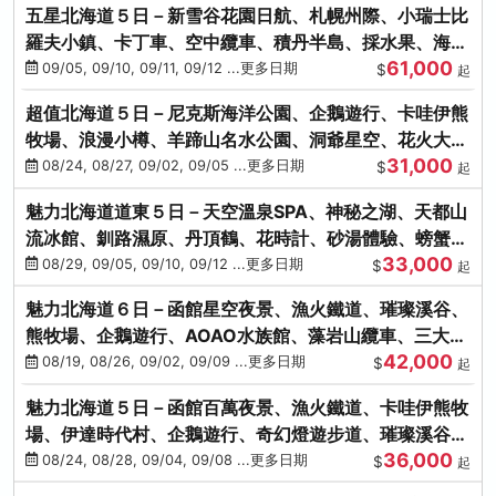
五星北海道５日－新雪谷花園日航、札幌州際、小瑞士比
羅夫小鎮、卡丁車、空中纜車、積丹半島、採水果、海鮮
61,000
和牛螃蟹放題
09/05, 09/10, 09/11, 09/12 ...更多日期
$
起
超值北海道５日－尼克斯海洋公園、企鵝遊行、卡哇伊熊
牧場、浪漫小樽、羊蹄山名水公園、洞爺星空、花火大
31,000
會、螃蟹懷石料理
08/24, 08/27, 09/02, 09/05 ...更多日期
$
起
魅力北海道道東５日－天空溫泉SPA、神秘之湖、天都山
流冰館、釧路濕原、丹頂鶴、花時計、砂湯體驗、螃蟹吃
33,000
到飽
08/29, 09/05, 09/10, 09/12 ...更多日期
$
起
魅力北海道６日－函館星空夜景、漁火鐵道、璀璨溪谷、
熊牧場、企鵝遊行、AOAO水族館、藻岩山纜車、三大螃
42,000
蟹吃到飽
08/19, 08/26, 09/02, 09/09 ...更多日期
$
起
魅力北海道５日－函館百萬夜景、漁火鐵道、卡哇伊熊牧
場、伊達時代村、企鵝遊行、奇幻燈遊步道、璀璨溪谷、
36,000
人氣NO1小丑漢堡
08/24, 08/28, 09/04, 09/08 ...更多日期
$
起