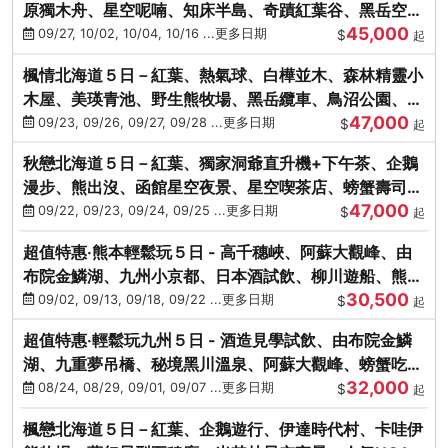
原獨木舟、星空呢喃、知床半島、奇蹟紅葉谷、黑岳空中
45,000
纜車、旭山動物園
09/27, 10/02, 10/04, 10/16 ...更多日期
$
起
楓情北海道５日－紅葉、熱氣球、白樺並木、森林精靈小
木屋、美瑛青池、野生熊牧場、黑岳纜車、鳥沼公園、紅
47,000
葉奇蹟谷、螃蟹吃到飽
09/23, 09/26, 09/27, 09/28 ...更多日期
$
起
秋戀北海道５日－紅葉、獨家洞爺直升機+下午茶、企鵝
漫步、熊出沒、函館星空夜景、星空喫茶店、螃蟹壽司、
47,000
海膽、三大螃蟹放題
09/22, 09/23, 09/24, 09/25 ...更多日期
$
起
超值特惠‧熊本輕鬆玩５日 - 高千穗峽、阿蘇大觀峰、由
布院金鱗湖、九州小京都、日本酒試飲、柳川遊船、熊本
30,500
城、熊本AEON
09/02, 09/13, 09/18, 09/22 ...更多日期
$
起
超值特惠‧輕鬆玩九州５日 - 酒造見學試飲、由布院金鱗
湖、九重夢吊橋、秘境黑川溫泉、阿蘇大觀峰、螃蟹吃到
32,000
飽
08/24, 08/29, 09/01, 09/07 ...更多日期
$
起
楓戀北海道５日－紅葉、企鵝遊行、伊達時代村、卡哇伊