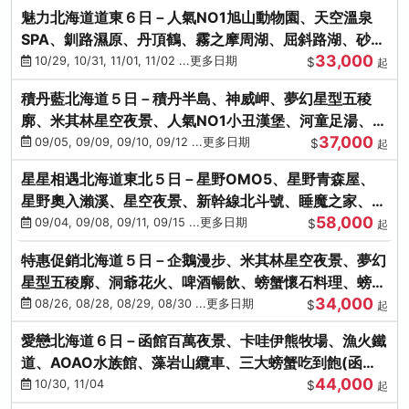
魅力北海道道東６日－人氣NO1旭山動物園、天空溫泉
SPA、釧路濕原、丹頂鶴、霧之摩周湖、屈斜路湖、砂湯
33,000
體驗
10/29, 10/31, 11/01, 11/02 ...更多日期
$
起
積丹藍北海道５日－積丹半島、神威岬、夢幻星型五稜
廓、米其林星空夜景、人氣NO1小丑漢堡、河童足湯、奇
37,000
幻燈遊步道、璀璨溪谷
09/05, 09/09, 09/10, 09/12 ...更多日期
$
起
星星相遇北海道東北５日－星野OMO5、星野青森屋、
星野奧入瀨溪、星空夜景、新幹線北斗號、睡魔之家、十
58,000
和田湖(不進免稅店)
09/04, 09/08, 09/11, 09/15 ...更多日期
$
起
特惠促銷北海道５日－企鵝漫步、米其林星空夜景、夢幻
星型五稜廓、洞爺花火、啤酒暢飲、螃蟹懷石料理、螃蟹
34,000
吃到飽
08/26, 08/28, 08/29, 08/30 ...更多日期
$
起
愛戀北海道６日－函館百萬夜景、卡哇伊熊牧場、漁火鐵
道、AOAO水族館、藻岩山纜車、三大螃蟹吃到飽(函館/
44,000
千歲)
10/30, 11/04
$
起