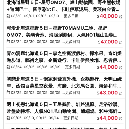
北海道星野５日-星野OMO7、旭山動物園、野生熊牧場
+遊園巴士、四季彩の丘、卡哇伊草泥馬、美瑛白金青
40,000
池、螃蟹吃到飽
08/30, 09/01, 09/05, 09/10 ...更多日期
$
起
就愛北海道星野５日－星野TOMAMU二晚、星野
OMO7、美瑛青池、海膽涮涮鍋、人氣NO1旭山動物
47,000
園、海鮮和牛螃蟹吃到飽
08/24, 08/30, 09/03, 09/05 ...更多日期
$
起
青の洞窟北海道５日－森之空庭渡假村、採水果、奇幻燈
遊步道、藝術之森、企鵝遊行、卡哇伊熊牧場、忍者伊達
44,000
時代村、螃蟹吃到飽
08/24, 09/05, 09/06, 09/09 ...更多日期
$
起
初戀北海道５日－獨家洞爺直升機、企鵝遊行、天狗山纜
車、函館百萬星空夜景、海膽、北方馬公園、海鮮和牛螃
43,000
蟹吃到飽
08/25, 09/02, 09/05, 09/09 ...更多日期
$
起
遇上初戀北海道５日－五星鶴雅、釧路濕原、足浴砂湯、
常盤旋轉塔、人氣NO1旭山動物園、爐端燒、和牛海鮮螃
44,000
蟹吃到飽
09/05, 09/10, 09/12, 09/14 ...更多日期
$
起