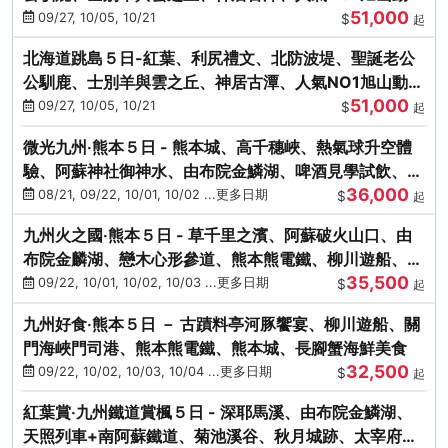
51,000
園、海膽涮涮鍋
09/27, 10/05, 10/21
$
起
北海道跳島５日-紅葉、利尻禮文、北防波堤、聖誕老公
公馴鹿、士別羊與雲之丘、神居古潭、人氣NO1旭山動物
51,000
園、海膽涮涮鍋
09/27, 10/05, 10/21
$
起
微光九州‧熊本５日 - 熊本城、高千穗峽、熱氣球升空體
驗、阿蘇神社御神水、由布院金鱗湖、啤酒見學試飲、豪
36,000
華海鮮盛宴
08/21, 09/22, 10/01, 10/02 ...更多日期
$
起
九州火之國‧熊本５日 - 草千里之濱、阿蘇破火山口、由
布院金麟湖、戀木心形參道、熊本熊電鐵、柳川遊船、地
35,500
獄蒸DIY
09/22, 10/01, 10/02, 10/03 ...更多日期
$
起
九州好食‧熊本５日 － 古蹟料亭河豚饗宴、柳川遊船、關
門海峽門司港、熊本熊電鐵、熊本城、長腳蟹海鮮美食
32,500
09/22, 10/02, 10/03, 10/04 ...更多日期
$
起
紅葉賞‧九州鐵道賞楓５日 - 深耶馬溪、由布院金鱗湖、
天照列車+南阿蘇鐵道、菊池溪谷、秋月城跡、太宰府天