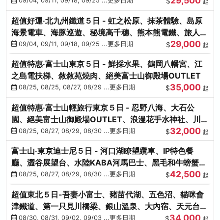
29,500
本熊-台中出發
09/04, 09/11, 09/18, 09/25 ...更多日期
$
起
超值好運‧北九州鐵道５日 - 虹之松原、抹茶體驗、島原
海景電車、海豚巡遊、秘境高千穗、熊本熊電鐵、旅人觀
29,000
光列車-台中出發
09/04, 09/11, 09/18, 09/25 ...更多日期
$
起
超值特惠‧富士山東京５日 - 鮮採水果、鶴岡八幡宮、江
之島電扶梯、敘敘苑燒肉、絕美富士山御殿場OUTLET
35,000
08/25, 08/25, 08/27, 08/29 ...更多日期
$
起
超值特惠‧富士山輕旅行東京５日 - 忍野八海、大石公
園、絕美富士山御殿場OUTLET、浪漫花手水神社、川越
32,000
小江戶
08/25, 08/27, 08/29, 08/30 ...更多日期
$
起
富士山‧東京迪士尼５日 - 河口湖瞭望纜車、IP特色餐
廳、澀谷展望台、水陸KABA河馬巴士、黑毛和牛螃蟹美
42,500
饌、季節採果
08/25, 08/27, 08/29, 08/30 ...更多日期
$
起
超值東北５日-吾妻小富士、豬苗代湖、五色沼、貓咪會
津鐵道、第一只見川橋梁、銀山溫泉、大內宿、天元台高
34,000
原纜車
08/30, 08/31, 09/02, 09/03 ...更多日期
$
起