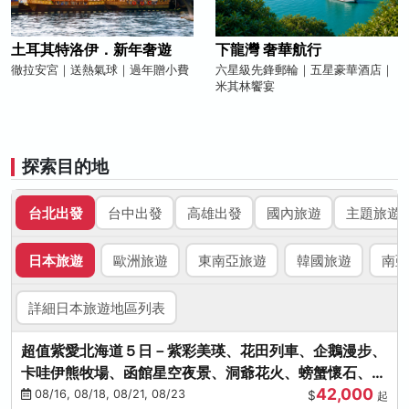
土耳其特洛伊．新年奢遊
下龍灣 奢華航行
徹拉安宮｜送熱氣球｜過年贈小費
六星級先鋒郵輪｜五星豪華酒店｜
米其林饗宴
探索目的地
台北出發
台中出發
高雄出發
國內旅遊
主題旅遊
日本旅遊
歐洲旅遊
東南亞旅遊
韓國旅遊
南亞
詳細日本旅遊地區列表
超值紫愛北海道５日－紫彩美瑛、花田列車、企鵝漫步、
卡哇伊熊牧場、函館星空夜景、洞爺花火、螃蟹懷石、啤
42,000
酒暢飲
08/16, 08/18, 08/21, 08/23
$
起