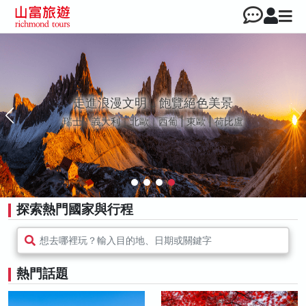
走進浪漫文明，飽覽絕色美景
瑞士｜義大利｜北歐｜西葡 | 東歐 | 荷比盧
探索熱門國家與行程
想去哪裡玩？輸入目的地、日期或關鍵字
熱門話題