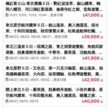
楓紅富士山‧東京賞楓５日 - 艷紅波波草、鋸山纜車、鶴
岡八幡宮、河口湖紅葉迴廊、修善寺虹之鄉、堂島遊覽
41,000
船、熱海梅園
11/01, 11/02, 11/03, 11/04 ...更多日期
$
起
東北星空銀河纜車５日－銀山溫泉、奧入瀨溪流、採水
果、十和田湖遊船、秋田懷舊火車、松島遊船烤牡蠣、嚴
39,900
美溪、螃蟹本家
08/23, 08/24, 08/26, 08/27 ...更多日期
$
起
東北三溫泉５日－琉璃之眼、青之洞窟遊覽船、角館武家
屋敷、猊鼻溪輕舟遊船、中尊寺、嚴美溪、活鮑魚燒、烤
41,900
牡蠣、握壽司體驗
08/27, 08/30, 08/31, 09/01 ...更多日期
$
起
東北星野５日－五色沼、第一只見川橋梁、銀山溫泉、相
馬樓舞孃茶席、大內宿、抹茶體驗、松島灣遊覽船、最上
42,900
川輕舟、螃蟹御膳
08/27, 08/30, 09/01, 09/02 ...更多日期
$
起
戀上東北５日－嚴美溪、猊鼻輕舟遊船、小岩井農場、星
空銀河纜車、十和田觀光船、奧入瀨溪流、睡魔之家、朱
40,900
紅社殿（仙台／青森）
08/27, 09/01, 09/13
$
起