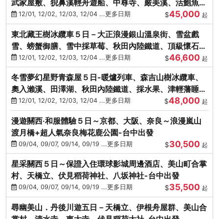
武家屋敷、猊鼻溪輕舟遊船、中尊寺、嚴美溪、活鮑魚
45,000
燒、烤牡蠣、握壽司體驗
12/01, 12/02, 12/03, 12/04 ...更多日期
$
起
東北藏王樹冰纜車５日－大正浪漫銀山溫泉街、雪盆戲
雪、螃蟹御膳、雪中採草莓、秋田內陸鐵道、頂級懷石料
46,600
理、松島遊船
12/01, 12/02, 12/03, 12/04 ...更多日期
$
起
冬雪夢幻星野青森屋５日-暖爐列車、森吉山樹冰纜車、
奧入瀨溪、田澤湖、秋田內陸鐵道、採水果、津輕藩睡魔
48,000
村(不進免稅店)
12/01, 12/02, 12/03, 12/04 ...更多日期
$
起
漫遊關西‧和服體驗５日～京都、大阪、奈良～浪漫嵐山
渡月橋+超人氣奈良梅花鹿公園-台中出發
30,500
09/04, 09/07, 09/14, 09/19 ...更多日期
$
起
星采關西５日～保證入住環球影城周邊酒店、美山町合掌
村、天橋立、伏見稻荷神社、八坂神社-台中出發
35,500
09/04, 09/07, 09/14, 09/19 ...更多日期
$
起
尋幽美山．丹後川遊五日－天橋立、伊根舟屋群、美山合
掌村、清水寺、東大寺、伏見稻荷大社-台中出發