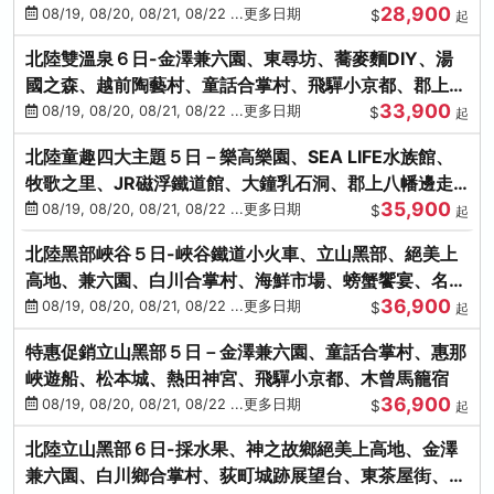
28,900
街、下呂溫泉
08/19, 08/20, 08/21, 08/22 ...更多日期
$
起
北陸雙溫泉６日-金澤兼六園、東尋坊、蕎麥麵DIY、湯
國之森、越前陶藝村、童話合掌村、飛驒小京都、郡上八
33,900
幡
08/19, 08/20, 08/21, 08/22 ...更多日期
$
起
北陸童趣四大主題５日－樂高樂園、SEA LIFE水族館、
牧歌之里、JR磁浮鐵道館、大鐘乳石洞、郡上八幡邊走
35,900
邊吃
08/19, 08/20, 08/21, 08/22 ...更多日期
$
起
北陸黑部峽谷５日-峽谷鐵道小火車、立山黑部、絕美上
高地、兼六園、白川合掌村、海鮮市場、螃蟹饗宴、名湯
36,900
雙溫泉
08/19, 08/20, 08/21, 08/22 ...更多日期
$
起
特惠促銷立山黑部５日－金澤兼六園、童話合掌村、惠那
峽遊船、松本城、熱田神宮、飛驒小京都、木曾馬籠宿
36,900
08/19, 08/20, 08/21, 08/22 ...更多日期
$
起
北陸立山黑部６日-採水果、神之故鄉絕美上高地、金澤
兼六園、白川鄉合掌村、荻町城跡展望台、東茶屋街、名