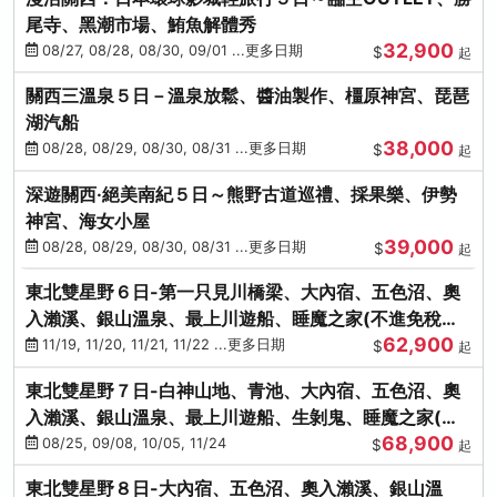
尾寺、黑潮市場、鮪魚解體秀
32,900
08/27, 08/28, 08/30, 09/01 ...更多日期
$
起
關西三溫泉５日－溫泉放鬆、醬油製作、橿原神宮、琵琶
湖汽船
38,000
08/28, 08/29, 08/30, 08/31 ...更多日期
$
起
深遊關西·絕美南紀５日～熊野古道巡禮、採果樂、伊勢
神宮、海女小屋
39,000
08/28, 08/29, 08/30, 08/31 ...更多日期
$
起
東北雙星野６日-第一只見川橋梁、大內宿、五色沼、奧
入瀨溪、銀山溫泉、最上川遊船、睡魔之家(不進免稅店)
62,900
(仙/青)
11/19, 11/20, 11/21, 11/22 ...更多日期
$
起
東北雙星野７日-白神山地、青池、大內宿、五色沼、奧
入瀨溪、銀山溫泉、最上川遊船、生剝鬼、睡魔之家(不
68,900
進免稅店)(仙/青)
08/25, 09/08, 10/05, 11/24
$
起
東北雙星野８日-大內宿、五色沼、奧入瀨溪、銀山溫