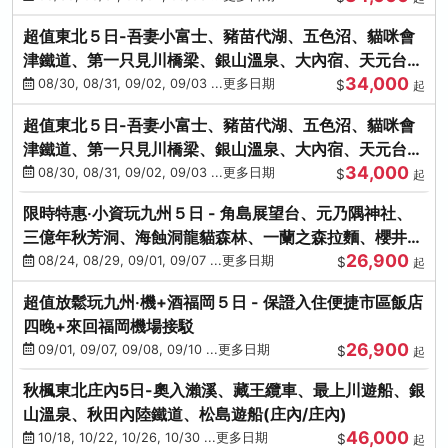
超值東北５日-吾妻小富士、豬苗代湖、五色沼、貓咪會
津鐵道、第一只見川橋梁、銀山溫泉、大內宿、天元台高
34,000
原纜車
08/30, 08/31, 09/02, 09/03 ...更多日期
$
起
超值東北５日-吾妻小富士、豬苗代湖、五色沼、貓咪會
津鐵道、第一只見川橋梁、銀山溫泉、大內宿、天元台高
34,000
原纜車
08/30, 08/31, 09/02, 09/03 ...更多日期
$
起
限時特惠‧小資玩九州５日 - 角島展望台、元乃隅神社、
三億年秋芳洞、海蝕洞龍貓森林、一蘭之森拉麵、櫻井二
26,900
見浦
08/24, 08/29, 09/01, 09/07 ...更多日期
$
起
超值放鬆玩九州‧機+酒福岡５日 - 保證入住便捷市區飯店
四晚+來回福岡機場接駁
26,900
09/01, 09/07, 09/08, 09/10 ...更多日期
$
起
秋楓東北庄內5日-奧入瀨溪、藏王纜車、最上川遊船、銀
山溫泉、秋田內陸鐵道、松島遊船(庄內/庄內)
46,000
10/18, 10/22, 10/26, 10/30 ...更多日期
$
起