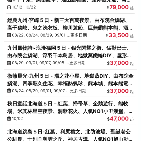
79,000
涮涮鍋(不進免稅店)
10/12, 10/22
$
起
經典九州‧宮崎５日 - 新三大百萬夜景、由布院金鱗湖、
高千穗峽、鬼之洗衣板、柳川遊船、巨無霸熊本熊、酒造
33,500
見學試飲
08/22, 08/24, 08/29, 09/01 ...更多日期
$
起
九州風物詩~浪漫福岡５日 - 銀光閃耀之街、猛獸巴士、
由布院金鱗湖、浮羽千本鳥居、地獄蒸鐵輪DIY、屋形船
37,000
晚宴、鸕鶿捕魚
08/29, 09/01, 09/07, 09/08 ...更多日期
$
起
微熱晨光‧九州５日 - 湯之花小屋、地獄蒸DIY、由布院金
鱗湖、四季彩久住花、幸福熱氣球、熊本城、熊本熊電
37,000
鐵、螃蟹吃到飽
08/24, 08/29, 09/01, 09/07 ...更多日期
$
起
秋日童話北海道５日－紅葉、掃帚草、企鵝遊行、熊牧
場、米其林星空夜景、洞爺花火、人氣NO1小丑漢堡、螃
47,000
蟹放題(千/函)
10/02
$
起
北海道跳島５日-紅葉、利尻禮文、北防波堤、聖誕老公
公馴鹿、士別羊與雲之丘、神居古潭、人氣NO1旭山動物