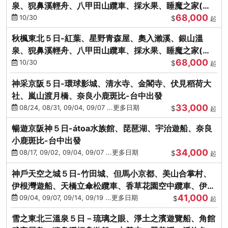
泉、猊鼻溪輕舟、八甲田山纜車、採水果、睡魔之家(不
68,000
進免稅店)
10/30
$
起
秋楓東北５日-紅葉、星野青森屋、奧入瀨溪、銀山溫
泉、猊鼻溪輕舟、八甲田山纜車、採水果、睡魔之家(不
68,000
進免稅店)
10/30
$
起
神采京阪５日-環球影城、清水寺、金閣寺、伏見稻荷大
社、嵐山渡月橋、奈良小鹿斑比-台中出發
33,000
08/24, 08/31, 09/04, 09/07 ...更多日期
$
起
暢遊京阪神５日-átoa水族館、琵琶湖、宇治遊船、奈良
小鹿斑比-台中出發
34,000
08/17, 09/02, 09/04, 09/07 ...更多日期
$
起
神戶天空之城５日-竹田城、但馬小京都、美山合掌村、
伊根灣遊船、天橋立傘松纜車、香草花園空中纜車、伊勢
41,000
龍蝦-台中出發
09/04, 09/07, 09/14, 09/19 ...更多日期
$
起
雪之東北三溫泉５日－琉璃之眼、淨土之濱遊覽船、角館