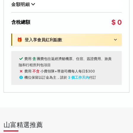
金額明細
$ 0
含稅總額
🎁
登入享會員紅利點數
費用
含
團費包往返經濟艙機票、住宿、簽證費用、旅責
險和行程所列包項目
費用
不含
小費領隊+導遊司機每人每日$300
機位保留以訂金為主，請於
3 個工作天內
付訂
山富精選推薦