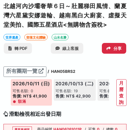
北越河內沙壩奢華６日～壯麗梯田風情、蘭夏
灣六星黛安娜遊輪、越南黑白大廚宴、虛擬天
堂美拍、國際五星酒店<無購物含簽稅>
世界遺產
部落文化體驗
山水名勝
轉 PDF
線上客服
分享
所有團期一覽
/
HAN05BRS2
月
(二)
2026/10/11 (日)
2026/10/13 (二)
2026/10/17 
曆
可售名額: 0
可售名額: 19
可售名額: 16
查
00
售價: NT$ 41,900
售價: NT$ 42,900
售價: NT$ 42,9
額滿
詢
滑動檢視相近出發日期
商品編號
HAN06261011P
/
可售
0
/
總數
0
需客服確認