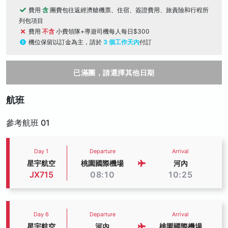
費用
含
團費包往返經濟艙機票、住宿、簽證費用、旅責險和行程所
列包項目
費用
不含
小費領隊+導遊司機每人每日$300
機位保留以訂金為主，請於
3 個工作天內
付訂
已滿團，請選擇其他日期
航班
參考航班 01
Day 1
Departure
Arrival
星宇航空
桃園國際機場
河內
JX715
08:10
10:25
Day 6
Departure
Arrival
星宇航空
河內
桃園國際機場