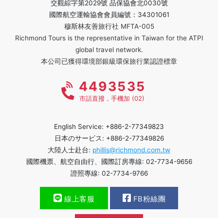
交觀綜字第2029號 品保協會北0030號
國際航空運輸協會會員編號：34301061
穆斯林友善旅行社 MFTA-005
Richmond Tours is the representative in Taiwan for the ATPI
global travel network.
本公司已獲得環境部銀級環保旅行業認證標章
4493535
市話直撥，手機加 (02)
English Service: +886-2-77349823
日本のサービス: +886-2-77349826
大陸人士赴台:
phillis@richmond.com.tw
國際機票、航空自由行、國際訂房專線: 02-7734-9656
證照專線: 02-7734-9766
線上客服
FB粉絲團