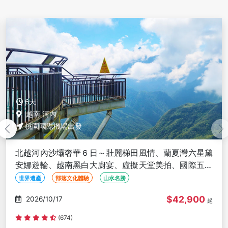
6天
越南 河內
桃園國際機場出發
北越河內沙壩奢華６日～壯麗梯田風情、蘭夏灣六星黛
安娜遊輪、越南黑白大廚宴、虛擬天堂美拍、國際五星
酒店<無購物含簽稅>
世界遺產
部落文化體驗
山水名勝
$42,900
2026/10/17
起
(674)