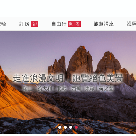
遊輪
訂房
自由行
旅遊講座
護
省!
機+酒
走進浪漫文明，飽覽絕色美景
瑞士｜義大利｜北歐｜西葡 | 東歐 | 荷比盧