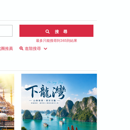
搜 尋
最多只能搜尋到365則結果
成團推薦
進階搜尋