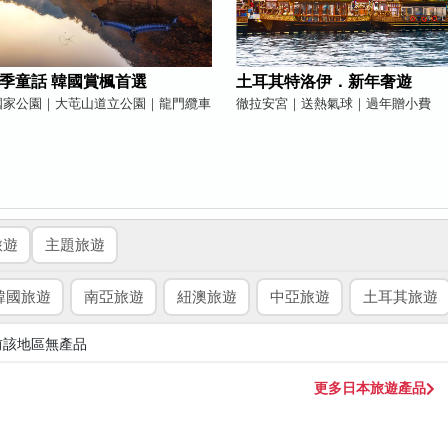
季童話 韓國賞楓首選
土耳其特洛伊．新年奢遊
國家公園｜大芚山道立公園｜龍門纜車
徹拉安宮｜送熱氣球｜過年贈小費
旅遊
主題旅遊
韓國旅遊
南亞旅遊
紐澳旅遊
中亞旅遊
土耳其旅遊
前該地區無產品
更多日本旅遊產品