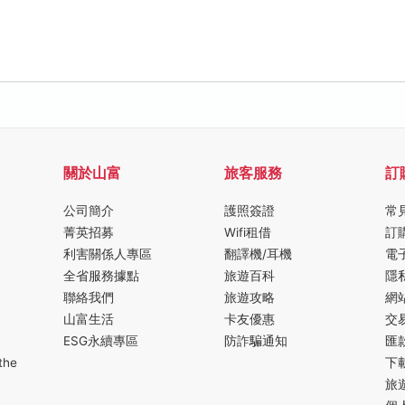
關於山富
旅客服務
訂
公司簡介
護照簽證
常
菁英招募
Wifi租借
訂
利害關係人專區
翻譯機/耳機
電
全省服務據點
旅遊百科
隱
聯絡我們
旅遊攻略
網
山富生活
卡友優惠
交
ESG永續專區
防詐騙通知
匯
the
下
旅