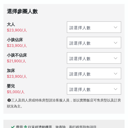
選擇參團人數
大人
$23,900/人
小孩佔床
$23,900/人
小孩不佔床
$21,900/人
加床
$23,900/人
嬰兒
$5,000/人
三人及四人房或特殊房型請洽客服人員，並以實際飯店可售房型以及訂房
狀況為主。
費用
含
往返經濟艙機票、旅責險、和行程所列包項目