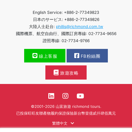
English Service: +886-2-77349823
日本のサービス: +886-2-77349826
大陸人士赴台:
phillis@richmond.com.tw
國際機票、航空自由行、國際訂房專線: 02-7734-9656
證照專線: 02-7734-9766
線上客服
FB粉絲團
旅遊攻略
©2001-2026 山富旅遊 richmond tours.
已投保旺旺友聯產物履約保證保險新台幣壹億貳仟肆佰萬元
繁體中文