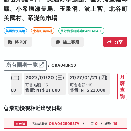
廳、小希臘瀨長島、玉泉洞、波上宮、北谷町
美國村、系滿魚市場
美麗海水族館
北谷町美國村
星野海景咖啡廳BANTACAFE
轉 PDF
線上客服
分享
所有團期一覽
/
OKA04BR33
月
1/19 (二)
2027/01/20 (三)
2027/01/21 (四)
曆
15
可售名額: 15
可售名額: 15
查
 21,000
售價: NT$ 21,000
售價: NT$ 22,000
詢
滑動檢視相近出發日期
商品編號
OKA04260627A
/
可售
0
/
總數
19
可候補