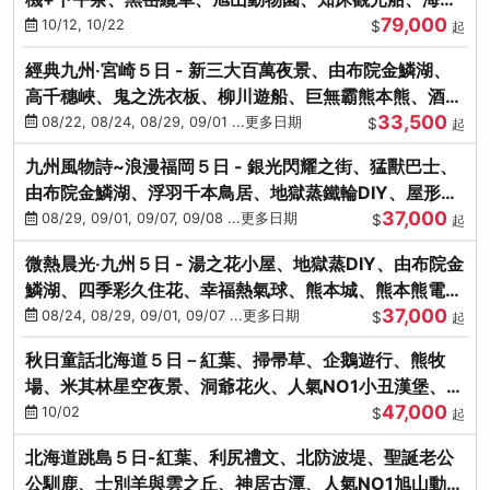
79,000
涮涮鍋(不進免稅店)
10/12, 10/22
$
起
經典九州‧宮崎５日 - 新三大百萬夜景、由布院金鱗湖、
高千穗峽、鬼之洗衣板、柳川遊船、巨無霸熊本熊、酒造
33,500
見學試飲
08/22, 08/24, 08/29, 09/01 ...更多日期
$
起
九州風物詩~浪漫福岡５日 - 銀光閃耀之街、猛獸巴士、
由布院金鱗湖、浮羽千本鳥居、地獄蒸鐵輪DIY、屋形船
37,000
晚宴、鸕鶿捕魚
08/29, 09/01, 09/07, 09/08 ...更多日期
$
起
微熱晨光‧九州５日 - 湯之花小屋、地獄蒸DIY、由布院金
鱗湖、四季彩久住花、幸福熱氣球、熊本城、熊本熊電
37,000
鐵、螃蟹吃到飽
08/24, 08/29, 09/01, 09/07 ...更多日期
$
起
秋日童話北海道５日－紅葉、掃帚草、企鵝遊行、熊牧
場、米其林星空夜景、洞爺花火、人氣NO1小丑漢堡、螃
47,000
蟹放題(千/函)
10/02
$
起
北海道跳島５日-紅葉、利尻禮文、北防波堤、聖誕老公
公馴鹿、士別羊與雲之丘、神居古潭、人氣NO1旭山動物