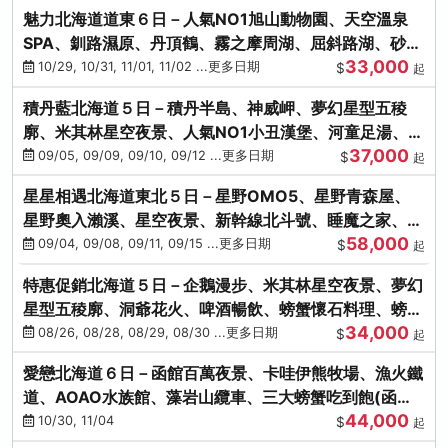
魅力北海道道東６日－人氣NO1旭山動物園、天空溫泉
SPA、釧路濕原、丹頂鶴、霧之摩周湖、屈斜路湖、砂湯
33,000
體驗
10/29, 10/31, 11/01, 11/02 ...更多日期
$
起
積丹藍北海道５日－積丹半島、神威岬、夢幻星型五稜
廓、米其林星空夜景、人氣NO1小丑漢堡、河童足湯、奇
37,000
幻燈遊步道、璀璨溪谷
09/05, 09/09, 09/10, 09/12 ...更多日期
$
起
星星相遇北海道東北５日－星野OMO5、星野青森屋、
星野奧入瀨溪、星空夜景、新幹線北斗號、睡魔之家、十
58,000
和田湖(不進免稅店)
09/04, 09/08, 09/11, 09/15 ...更多日期
$
起
特惠促銷北海道５日－企鵝漫步、米其林星空夜景、夢幻
星型五稜廓、洞爺花火、啤酒暢飲、螃蟹懷石料理、螃蟹
34,000
吃到飽
08/26, 08/28, 08/29, 08/30 ...更多日期
$
起
愛戀北海道６日－函館百萬夜景、卡哇伊熊牧場、漁火鐵
道、AOAO水族館、藻岩山纜車、三大螃蟹吃到飽(函館/
44,000
千歲)
10/30, 11/04
$
起