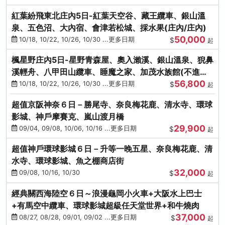
紅葉紛飛東北庄內5日-紅葉天空谷、藏王纜車、銀山溫
泉、五色沼、大內宿、會津若松城、採水果(庄內/庄內)
50,000
10/18, 10/22, 10/26, 10/30 ...更多日期
$
起
楓星野庄內5日-星野青森屋、奧入瀨溪、銀山溫泉、猊鼻
溪輕舟、八甲田山纜車、睡魔之家、加茂水族館(不進店)
56,800
(庄內/庄內)
10/18, 10/22, 10/26, 10/30 ...更多日期
$
起
超值京阪神奈６日－勝尾寺、奈良梅花鹿、清水寺、環球
影城、神戶摩賽克、嵐山渡月橋
29,900
09/04, 09/08, 10/06, 10/16 ...更多日期
$
起
超值神戶環球影城６日－升等一晚五星、奈良梅花鹿、清
水寺、環球影城、魚之棚商店街
32,000
09/08, 10/16, 10/30
$
起
經典關西海陸空６日～浪漫龜岡小火車+大阪水上巴士
+有馬空中纜車、環球影城超級任天堂世界+和牛燒肉
37,000
08/27, 08/28, 09/01, 09/02 ...更多日期
$
起