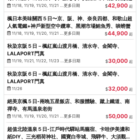
42,900
11/18, 11/19, 11/20, 11/21 ...更多日期
$
起
楓日本美味關西５日〜京、阪、神、奈良四都、和歌山超
人氣電鐵+神戶新型空中纜車、黑潮市場鮪魚秀、啖螃蟹
44,900
11/18, 11/19, 11/20, 11/21 ...更多日期
$
起
秋染京阪５日－楓紅嵐山渡月橋、清水寺、金閣寺、
LALAPORT門真
30,000
11/19, 11/21, 11/22, 11/23 ...更多日期
$
起
秋染京阪６日－楓紅嵐山渡月橋、清水寺、金閣寺、
LALAPORT門真
32,000
11/26
$
起
絕美京楓５日-兩晚五星飯店、和服體驗、蹴上鐵道、南
禪寺、有馬溫泉老街
50,000
11/18, 11/19, 11/20, 11/21 ...更多日期
$
起
超值北陸溫泉５日-江戶時代驛站馬籠宿、卡哇伊美濃和
紙DIY、三光稻荷神社、國寶白帝城、飛騨牛、大須觀音