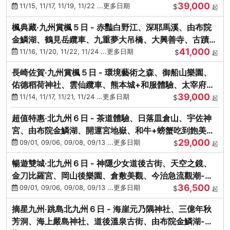
39,000
滿宮、竈門神社
11/15, 11/17, 11/19, 11/22 ...更多日期
$
起
楓典藏‧九州賞楓５日 - 赤豔白野江、深耶馬溪、由布院
金鱗湖、鶴見岳纜車、九重夢大吊橋、大興善寺、古蹟河
41,000
豚+和牛饗宴
11/16, 11/20, 11/22, 11/24 ...更多日期
$
起
長崎佐賀‧九州賞楓５日 - 環境藝術之森、御船山樂園、
佑德稻荷神社、雲仙纜車、熊本城+和服體驗、太宰府天
39,000
滿宮、光明禪寺
11/14, 11/17, 11/21, 11/24 ...更多日期
$
起
超值特惠‧北九州６日 - 茶道體驗、日落皿倉山、宇佐神
宮、由布院金鱗湖、開運宮地嶽、和牛+螃蟹吃到飽美
29,000
饌-台中出發
09/01, 09/06, 09/08, 09/13 ...更多日期
$
起
暢遊雙城‧北九州６日 - 神隱少女道後古街、天空之鏡、
金刀比羅宮、岡山後樂園、倉敷美觀、今治急流觀潮-台
36,500
中出發
09/01, 09/06, 09/08, 09/13 ...更多日期
$
起
摘星九州‧跳島北九州６日 - 海崖元乃隅神社、三億年秋
芳洞、海上嚴島神社、道後溫泉古街、由布院金鱗湖-台