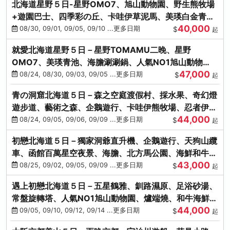
北海道星野５日-星野OMO7、旭山動物園、野生熊牧場
+遊園巴士、四季彩の丘、卡哇伊草泥馬、美瑛白金青
40,000
池、螃蟹吃到飽
08/30, 09/01, 09/05, 09/10 ...更多日期
$
起
就愛北海道星野５日－星野TOMAMU二晚、星野
OMO7、美瑛青池、海膽涮涮鍋、人氣NO1旭山動物
47,000
園、海鮮和牛螃蟹吃到飽
08/24, 08/30, 09/03, 09/05 ...更多日期
$
起
青の洞窟北海道５日－森之空庭渡假村、採水果、奇幻燈
遊步道、藝術之森、企鵝遊行、卡哇伊熊牧場、忍者伊達
44,000
時代村、螃蟹吃到飽
08/24, 09/05, 09/06, 09/09 ...更多日期
$
起
初戀北海道５日－獨家洞爺直升機、企鵝遊行、天狗山纜
車、函館百萬星空夜景、海膽、北方馬公園、海鮮和牛螃
43,000
蟹吃到飽
08/25, 09/02, 09/05, 09/09 ...更多日期
$
起
遇上初戀北海道５日－五星鶴雅、釧路濕原、足浴砂湯、
常盤旋轉塔、人氣NO1旭山動物園、爐端燒、和牛海鮮螃
44,000
蟹吃到飽
09/05, 09/10, 09/12, 09/14 ...更多日期
$
起