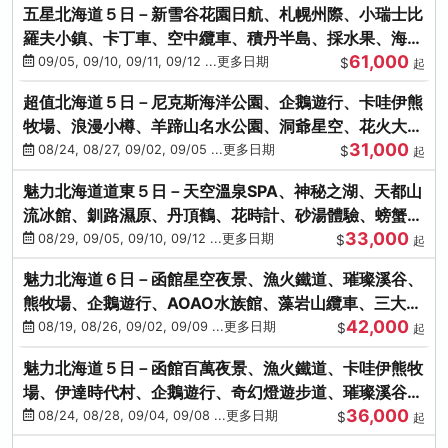
五星北海道５日－新雪谷花園日航、札幌州際、小瑞士比
羅夫小鎮、卡丁車、空中纜車、積丹半島、採水果、海鮮
61,000
和牛螃蟹放題
09/05, 09/10, 09/11, 09/12 ...更多日期
$
起
超值北海道５日－尼克斯海洋公園、企鵝遊行、卡哇伊熊
牧場、浪漫小樽、羊蹄山名水公園、洞爺星空、花火大
31,000
會、螃蟹懷石料理
08/24, 08/27, 09/02, 09/05 ...更多日期
$
起
魅力北海道道東５日－天空溫泉SPA、神秘之湖、天都山
流冰館、釧路濕原、丹頂鶴、花時計、砂湯體驗、螃蟹吃
33,000
到飽
08/29, 09/05, 09/10, 09/12 ...更多日期
$
起
魅力北海道６日－函館星空夜景、漁火鐵道、璀璨溪谷、
熊牧場、企鵝遊行、AOAO水族館、藻岩山纜車、三大螃
42,000
蟹吃到飽
08/19, 08/26, 09/02, 09/09 ...更多日期
$
起
魅力北海道５日－函館百萬夜景、漁火鐵道、卡哇伊熊牧
場、伊達時代村、企鵝遊行、奇幻燈遊步道、璀璨溪谷、
36,000
人氣NO1小丑漢堡
08/24, 08/28, 09/04, 09/08 ...更多日期
$
起