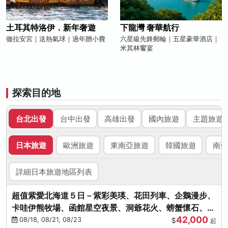
土耳其特洛伊．新年奢遊
下龍灣 奢華航行
徹拉安宮｜送熱氣球｜過年贈小費
六星級先鋒郵輪｜五星豪華酒店｜
米其林饗宴
探索目的地
台北出發
台中出發
高雄出發
國內旅遊
主題旅遊
日本旅遊
歐洲旅遊
東南亞旅遊
韓國旅遊
南亞
詳細日本旅遊地區列表
超值紫愛北海道５日－紫彩美瑛、花田列車、企鵝漫步、
卡哇伊熊牧場、函館星空夜景、洞爺花火、螃蟹懷石、啤
42,000
酒暢飲
08/18, 08/21, 08/23
$
起