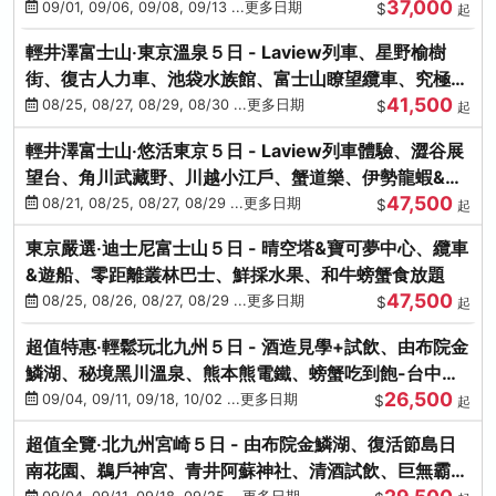
37,000
中出發
09/01, 09/06, 09/08, 09/13 ...更多日期
$
起
輕井澤富士山‧東京溫泉５日 - Laview列車、星野榆樹
街、復古人力車、池袋水族館、富士山瞭望纜車、究極海
41,500
鮮食放題
08/25, 08/27, 08/29, 08/30 ...更多日期
$
起
輕井澤富士山‧悠活東京５日 - Laview列車體驗、澀谷展
望台、角川武藏野、川越小江戶、蟹道樂、伊勢龍蝦&海
47,500
膽生魚片
08/21, 08/25, 08/27, 08/29 ...更多日期
$
起
東京嚴選‧迪士尼富士山５日 - 晴空塔&寶可夢中心、纜車
&遊船、零距離叢林巴士、鮮採水果、和牛螃蟹食放題
47,500
08/25, 08/26, 08/27, 08/29 ...更多日期
$
起
超值特惠‧輕鬆玩北九州５日 - 酒造見學+試飲、由布院金
鱗湖、秘境黑川溫泉、熊本熊電鐵、螃蟹吃到飽-台中出
26,500
發
09/04, 09/11, 09/18, 10/02 ...更多日期
$
起
超值全覽‧北九州宮崎５日 - 由布院金鱗湖、復活節島日
南花園、鵜戶神宮、青井阿蘇神社、清酒試飲、巨無霸熊