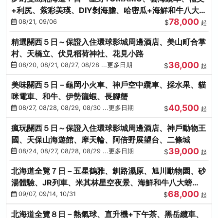
+利尻、紫彩美瑛、DIY剝海膽、哈密瓜+海鮮和牛八大螃
78,000
蟹吃到飽
08/21, 09/06
$
起
精選關西５日～保證入住環球影城周邊酒店、美山町合掌
村、天橋立、伏見稻荷神社、花見小路
36,000
08/20, 08/21, 08/27, 08/28 ...更多日期
$
起
美味關西５日－龜岡小火車、神戶空中纜車、採水果、貓
咪電車、和牛、伊勢龍蝦、長腳蟹
40,500
08/27, 08/28, 08/29, 08/30 ...更多日期
$
起
瘋玩關西５日～保證入住環球影城周邊酒店、神戶動物王
國、天保山海遊館、摩天輪、阿倍野展望台、二條城
39,000
08/24, 08/27, 08/28, 08/29 ...更多日期
$
起
北海道全覽７日－五星鶴雅、釧路濕原、旭川動物園、砂
湯體驗、JR列車、米其林星空夜景、海鮮和牛八大螃
68,000
蟹、卡哇依熊牧場
09/07, 09/14, 10/31
$
起
北海道全覽８日－熱氣球、直升機+下午茶、黑岳纜車、