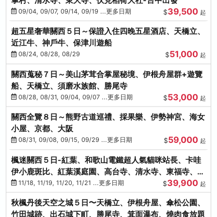
39,500
09/04, 09/07, 09/14, 09/19 ...更多日期
$
起
超五星奢華關西５日～保證入住四晚五星酒店、天橋立、
近江牛、神戶牛、保津川遊船
51,000
08/24, 08/28, 08/29
$
起
關西蒐秘７日～美山茅茸合掌屋秘境、伊根舟屋群+遊覽
船、天橋立、須磨水族館、勝尾寺
53,000
08/28, 08/31, 09/04, 09/07 ...更多日期
$
起
關西全覽８日～熊野古道巡禮、採果樂、伊勢神宮、海女
小屋、京都、大阪
59,000
08/31, 09/08, 09/15, 09/29 ...更多日期
$
起
楓迷關西５日-紅葉、和歌山電鐵超人氣貓咪站長、卡哇
伊小鹿斑比、紅葉溪庭園、高台寺、清水寺、東福寺、伊
39,900
勢龍蝦+和牛
11/18, 11/19, 11/20, 11/21 ...更多日期
$
起
秋楓丹後天空之城５日〜天橋立、伊根舟屋、傘松公園、
竹田城跡、出石城下町、勝尾寺、箕面瀑布、燒肉食放題