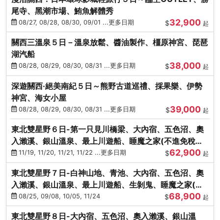
尾寺、黑潮市場、鮪魚解體秀
32,900
08/27, 08/28, 08/30, 09/01 ...更多日期
$
起
關西三溫泉５日－溫泉放鬆、醬油製作、橿原神宮、琵琶
湖汽船
38,000
08/28, 08/29, 08/30, 08/31 ...更多日期
$
起
深遊關西·絕美南紀５日～熊野古道巡禮、採果樂、伊勢
神宮、海女小屋
39,000
08/28, 08/29, 08/30, 08/31 ...更多日期
$
起
東北雙星野６日-第一只見川橋梁、大內宿、五色沼、奧
入瀨溪、銀山溫泉、最上川遊船、睡魔之家(不進免稅店)
62,900
(仙/青)
11/19, 11/20, 11/21, 11/22 ...更多日期
$
起
東北雙星野７日-白神山地、青池、大內宿、五色沼、奧
入瀨溪、銀山溫泉、最上川遊船、生剝鬼、睡魔之家(不
68,900
進免稅店)(仙/青)
08/25, 09/08, 10/05, 11/24
$
起
東北雙星野８日-大內宿、五色沼、奧入瀨溪、銀山溫