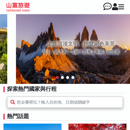
探索大和之美 日本全方位行旅
北海道｜東北｜北陸｜東京｜中部｜關西｜中四國
｜九州
探索熱門國家與行程
想去哪裡玩？輸入目的地、日期或關鍵字
熱門話題