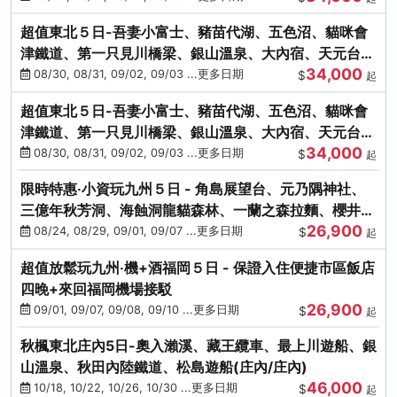
超值東北５日-吾妻小富士、豬苗代湖、五色沼、貓咪會
津鐵道、第一只見川橋梁、銀山溫泉、大內宿、天元台高
34,000
原纜車
08/30, 08/31, 09/02, 09/03 ...更多日期
$
起
超值東北５日-吾妻小富士、豬苗代湖、五色沼、貓咪會
津鐵道、第一只見川橋梁、銀山溫泉、大內宿、天元台高
34,000
原纜車
08/30, 08/31, 09/02, 09/03 ...更多日期
$
起
限時特惠‧小資玩九州５日 - 角島展望台、元乃隅神社、
三億年秋芳洞、海蝕洞龍貓森林、一蘭之森拉麵、櫻井二
26,900
見浦
08/24, 08/29, 09/01, 09/07 ...更多日期
$
起
超值放鬆玩九州‧機+酒福岡５日 - 保證入住便捷市區飯店
四晚+來回福岡機場接駁
26,900
09/01, 09/07, 09/08, 09/10 ...更多日期
$
起
秋楓東北庄內5日-奧入瀨溪、藏王纜車、最上川遊船、銀
山溫泉、秋田內陸鐵道、松島遊船(庄內/庄內)
46,000
10/18, 10/22, 10/26, 10/30 ...更多日期
$
起