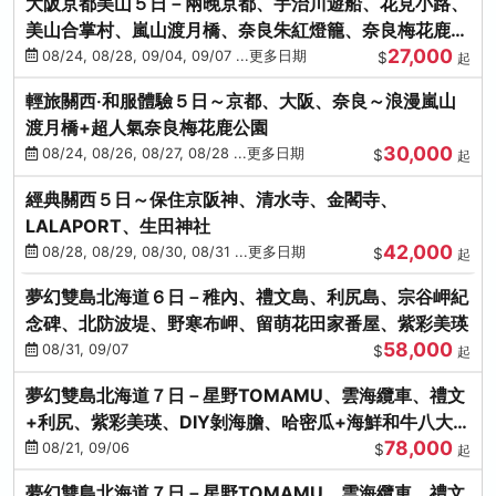
大阪京都美山５日－兩晚京都、宇治川遊船、花見小路、
美山合掌村、嵐山渡月橋、奈良朱紅燈籠、奈良梅花鹿、
27,000
流水瀑布電扶梯
08/24, 08/28, 09/04, 09/07 ...更多日期
$
起
輕旅關西‧和服體驗５日～京都、大阪、奈良～浪漫嵐山
渡月橋+超人氣奈良梅花鹿公園
30,000
08/24, 08/26, 08/27, 08/28 ...更多日期
$
起
經典關西５日～保住京阪神、清水寺、金閣寺、
LALAPORT、生田神社
42,000
08/28, 08/29, 08/30, 08/31 ...更多日期
$
起
夢幻雙島北海道６日－稚內、禮文島、利尻島、宗谷岬紀
念碑、北防波堤、野寒布岬、留萌花田家番屋、紫彩美瑛
58,000
08/31, 09/07
$
起
夢幻雙島北海道７日－星野TOMAMU、雲海纜車、禮文
+利尻、紫彩美瑛、DIY剝海膽、哈密瓜+海鮮和牛八大螃
78,000
蟹吃到飽
08/21, 09/06
$
起
夢幻雙島北海道７日－星野TOMAMU、雲海纜車、禮文