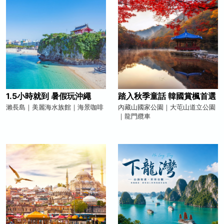
1.5小時就到 暑假玩沖繩
踏入秋季童話 韓國賞楓首選
瀨長島｜美麗海水族館｜海景咖啡
內藏山國家公園｜大芚山道立公園
｜龍門纜車