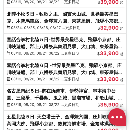
39,900
花之里絢爛花海
08/19, 08/20, 08/21, 08/22 ...更多日期
$
起
北陸小松５日－牧歌之里、國寶犬山城、世界最美星巴
克、木曾馬籠宿、金澤兼六園、東茶屋街、飛驒小京都、
32,900
白川鄉合掌村
08/24, 08/25, 08/26, 08/27 ...更多日期
$
起
童話合掌村北陸５日-世界最美星巴克、飛驒小京都、庄
川峽遊船、郡上八幡祭典舞蹈見學、犬山城、東茶屋街、
33,900
松葉蟹、金箔冰淇淋
08/19, 08/20, 08/21, 08/22 ...更多日期
$
起
童話合掌村北陸６日 -世界最美星巴克、飛驒小京都、庄
川峽遊船、郡上八幡祭典舞蹈見學、犬山城、東茶屋街、
33,900
松葉蟹、金箔冰淇淋
08/19, 08/20, 08/21, 08/22 ...更多日期
$
起
名古屋南紀５日-御在所纜車、伊勢神宮、串本海中公
園、三段壁、千疊敷、鬼之城、黑潮市場、和歌山城、伊
35,900
勢龍蝦溫泉
08/19, 08/20, 08/21, 08/22 ...更多日期
$
起
五星北陸５日-天空塔王子、金澤兼六園、庄川峽遊船、
高岡大佛、飛驒小京都、敦賀海鮮市場、金箔冰淇淋、鰻