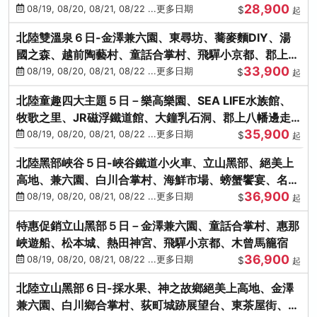
28,900
街、下呂溫泉
08/19, 08/20, 08/21, 08/22 ...更多日期
$
起
北陸雙溫泉６日-金澤兼六園、東尋坊、蕎麥麵DIY、湯
國之森、越前陶藝村、童話合掌村、飛驒小京都、郡上八
33,900
幡
08/19, 08/20, 08/21, 08/22 ...更多日期
$
起
北陸童趣四大主題５日－樂高樂園、SEA LIFE水族館、
牧歌之里、JR磁浮鐵道館、大鐘乳石洞、郡上八幡邊走
35,900
邊吃
08/19, 08/20, 08/21, 08/22 ...更多日期
$
起
北陸黑部峽谷５日-峽谷鐵道小火車、立山黑部、絕美上
高地、兼六園、白川合掌村、海鮮市場、螃蟹饗宴、名湯
36,900
雙溫泉
08/19, 08/20, 08/21, 08/22 ...更多日期
$
起
特惠促銷立山黑部５日－金澤兼六園、童話合掌村、惠那
峽遊船、松本城、熱田神宮、飛驒小京都、木曾馬籠宿
36,900
08/19, 08/20, 08/21, 08/22 ...更多日期
$
起
北陸立山黑部６日-採水果、神之故鄉絕美上高地、金澤
兼六園、白川鄉合掌村、荻町城跡展望台、東茶屋街、名