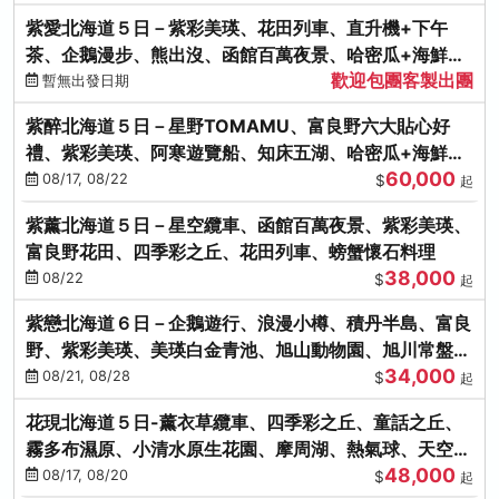
紫愛北海道５日－紫彩美瑛、花田列車、直升機+下午
茶、企鵝漫步、熊出沒、函館百萬夜景、哈密瓜+海鮮和
歡迎包團客製出團
牛八大螃蟹吃到飽
暫無出發日期
紫醉北海道５日－星野TOMAMU、富良野六大貼心好
禮、紫彩美瑛、阿寒遊覽船、知床五湖、哈密瓜+海鮮和
60,000
牛螃蟹吃到飽
08/17, 08/22
$
起
紫薰北海道５日－星空纜車、函館百萬夜景、紫彩美瑛、
富良野花田、四季彩之丘、花田列車、螃蟹懷石料理
38,000
08/22
$
起
紫戀北海道６日－企鵝遊行、浪漫小樽、積丹半島、富良
野、紫彩美瑛、美瑛白金青池、旭山動物園、旭川常盤旋
34,000
轉塔
08/21, 08/28
$
起
花現北海道５日-薰衣草纜車、四季彩之丘、童話之丘、
霧多布濕原、小清水原生花園、摩周湖、熱氣球、天空溫
48,000
泉SPA、螃蟹吃到飽
08/17, 08/20
$
起