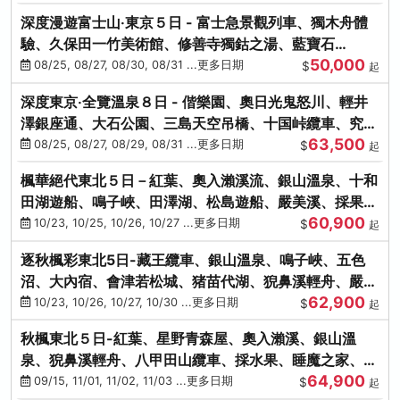
深度漫遊富士山‧東京５日 - 富士急景觀列車、獨木舟體
驗、久保田一竹美術館、修善寺獨鈷之湯、藍寶石
50,000
SAPHIR踴子號
08/25, 08/27, 08/30, 08/31 ...更多日期
$
起
深度東京‧全覽溫泉８日 - 偕樂園、奧日光鬼怒川、輕井
澤銀座通、大石公園、三島天空吊橋、十国峠纜車、究極
63,500
海鮮食べ放題
08/25, 08/27, 08/29, 08/31 ...更多日期
$
起
楓華絕代東北５日－紅葉、奧入瀨溪流、銀山溫泉、十和
田湖遊船、鳴子峽、田澤湖、松島遊船、嚴美溪、採果烤
60,900
牡蠣
10/23, 10/25, 10/26, 10/27 ...更多日期
$
起
逐秋楓彩東北5日-藏王纜車、銀山溫泉、鳴子峽、五色
沼、大內宿、會津若松城、猪苗代湖、猊鼻溪輕舟、嚴美
62,900
溪、松島海灣遊船
10/23, 10/26, 10/27, 10/30 ...更多日期
$
起
秋楓東北５日-紅葉、星野青森屋、奧入瀨溪、銀山溫
泉、猊鼻溪輕舟、八甲田山纜車、採水果、睡魔之家、法
64,900
式料理(不進免稅店)
09/15, 11/01, 11/02, 11/03 ...更多日期
$
起