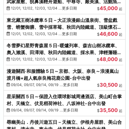
武家屋敷、猊鼻溪輕舟遊船、中尊寺、嚴美溪、活鮑魚
45,000
燒、烤牡蠣、握壽司體驗
12/01, 12/02, 12/03, 12/04 ...更多日期
$
起
東北藏王樹冰纜車５日－大正浪漫銀山溫泉街、雪盆戲
雪、螃蟹御膳、雪中採草莓、秋田內陸鐵道、頂級懷石料
46,600
理、松島遊船
12/01, 12/02, 12/03, 12/04 ...更多日期
$
起
冬雪夢幻星野青森屋５日-暖爐列車、森吉山樹冰纜車、
奧入瀨溪、田澤湖、秋田內陸鐵道、採水果、津輕藩睡魔
48,000
村(不進免稅店)
12/01, 12/02, 12/03, 12/04 ...更多日期
$
起
漫遊關西‧和服體驗５日～京都、大阪、奈良～浪漫嵐山
渡月橋+超人氣奈良梅花鹿公園-台中出發
30,500
09/04, 09/07, 09/14, 09/19 ...更多日期
$
起
星采關西５日～保證入住環球影城周邊酒店、美山町合掌
村、天橋立、伏見稻荷神社、八坂神社-台中出發
35,500
09/04, 09/07, 09/14, 09/19 ...更多日期
$
起
尋幽美山．丹後川遊五日－天橋立、伊根舟屋群、美山合
掌村、清水寺、東大寺、伏見稻荷大社-台中出發