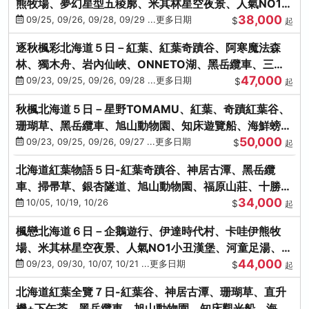
熊牧場、夢幻星型五稜廓、米其林星空夜景、人氣NO1小
38,000
丑漢堡、洞爺花火
09/25, 09/26, 09/28, 09/29 ...更多日期
$
起
逐秋楓彩北海道５日－紅葉、紅葉奇蹟谷、阿寒魔法森
林、獨木舟、岩內仙峽、ONNETO湖、黑岳纜車、三國
47,000
峠、豐平峽、螃蟹溫泉
09/23, 09/25, 09/26, 09/28 ...更多日期
$
起
秋楓北海道５日－星野TOMAMU、紅葉、奇蹟紅葉谷、
珊瑚草、黑岳纜車、旭山動物園、知床遊覽船、海鮮螃蟹
50,000
和牛吃到飽
09/23, 09/25, 09/26, 09/27 ...更多日期
$
起
北海道紅葉物語５日-紅葉奇蹟谷、神居古潭、黑岳纜
車、掃帚草、銀杏隧道、旭山動物園、福原山莊、十勝牧
34,000
場、冰的美術館
10/05, 10/19, 10/26
$
起
楓戀北海道６日－企鵝遊行、伊達時代村、卡哇伊熊牧
場、米其林星空夜景、人氣NO1小丑漢堡、河童足湯、奇
44,000
幻燈遊步道、洞爺花火
09/23, 09/30, 10/07, 10/21 ...更多日期
$
起
北海道紅葉全覽７日-紅葉谷、神居古潭、珊瑚草、直升
機+下午茶、黑岳纜車、旭山動物園、知床觀光船、海膽