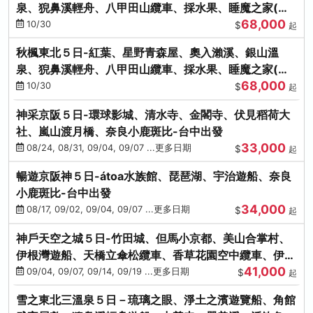
泉、猊鼻溪輕舟、八甲田山纜車、採水果、睡魔之家(不
68,000
進免稅店)
10/30
$
起
秋楓東北５日-紅葉、星野青森屋、奧入瀨溪、銀山溫
泉、猊鼻溪輕舟、八甲田山纜車、採水果、睡魔之家(不
68,000
進免稅店)
10/30
$
起
神采京阪５日-環球影城、清水寺、金閣寺、伏見稻荷大
社、嵐山渡月橋、奈良小鹿斑比-台中出發
33,000
08/24, 08/31, 09/04, 09/07 ...更多日期
$
起
暢遊京阪神５日-átoa水族館、琵琶湖、宇治遊船、奈良
小鹿斑比-台中出發
34,000
08/17, 09/02, 09/04, 09/07 ...更多日期
$
起
神戶天空之城５日-竹田城、但馬小京都、美山合掌村、
伊根灣遊船、天橋立傘松纜車、香草花園空中纜車、伊勢
41,000
龍蝦-台中出發
09/04, 09/07, 09/14, 09/19 ...更多日期
$
起
雪之東北三溫泉５日－琉璃之眼、淨土之濱遊覽船、角館