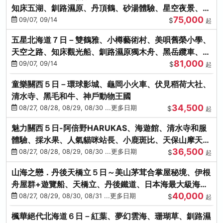
知床五湖、釧路濕原、丹頂鶴、砂湯體驗、星空夜景、洞
75,000
爺花火、螃蟹懷石料理
09/07, 09/14
$
起
五星北海道７日－雙鶴雅、小樽藝術村、美唄舊榮小學、
天空之路、知床觀光船、釧路濕原獨木舟、黑岳纜車、流
81,000
冰硝子館DIY玻璃杯
09/07, 09/14
$
起
童樂關西５日－環球影城、龜岡小火車、伏見稻荷大社、
清水寺、黑毛和牛、神戶動物王國
34,500
08/27, 08/28, 08/29, 08/30 ...更多日期
$
起
魅力關西５日-阿倍野HARUKAS、海遊館、清水寺和服
體驗、採水果、人氣貓咪站長、小鹿斑比、天保山摩天
36,500
輪、水上巴士
08/27, 08/28, 08/29, 08/30 ...更多日期
$
起
山海之戀．丹後天橋立５日～美山茅茸合掌屋秘境、伊根
舟屋群+遊覽船、天橋立、丹後鐵道、日本海最大級海鮮
40,000
市場
08/27, 08/29, 08/30, 08/31 ...更多日期
$
起
楓華絕代北海道６日－紅葉、夢幻雲海、珊瑚草、釧路濕