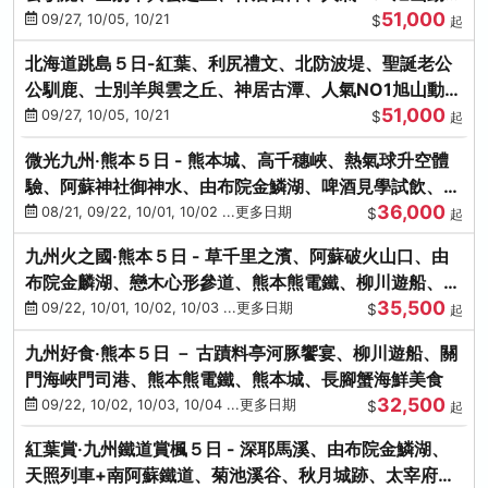
51,000
園、海膽涮涮鍋
09/27, 10/05, 10/21
$
起
北海道跳島５日-紅葉、利尻禮文、北防波堤、聖誕老公
公馴鹿、士別羊與雲之丘、神居古潭、人氣NO1旭山動物
51,000
園、海膽涮涮鍋
09/27, 10/05, 10/21
$
起
微光九州‧熊本５日 - 熊本城、高千穗峽、熱氣球升空體
驗、阿蘇神社御神水、由布院金鱗湖、啤酒見學試飲、豪
36,000
華海鮮盛宴
08/21, 09/22, 10/01, 10/02 ...更多日期
$
起
九州火之國‧熊本５日 - 草千里之濱、阿蘇破火山口、由
布院金麟湖、戀木心形參道、熊本熊電鐵、柳川遊船、地
35,500
獄蒸DIY
09/22, 10/01, 10/02, 10/03 ...更多日期
$
起
九州好食‧熊本５日 － 古蹟料亭河豚饗宴、柳川遊船、關
門海峽門司港、熊本熊電鐵、熊本城、長腳蟹海鮮美食
32,500
09/22, 10/02, 10/03, 10/04 ...更多日期
$
起
紅葉賞‧九州鐵道賞楓５日 - 深耶馬溪、由布院金鱗湖、
天照列車+南阿蘇鐵道、菊池溪谷、秋月城跡、太宰府天