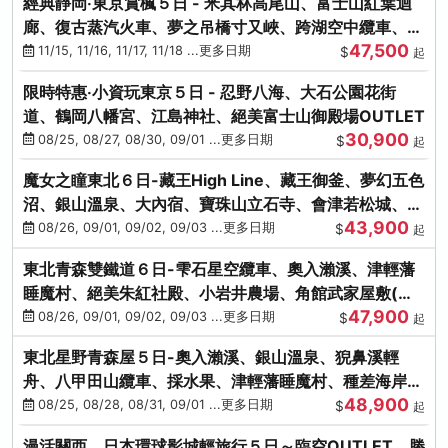
經典靜岡‧東京賞楓５日 - 米其林高尾山、富士山紅葉迴
廊、復古蒸汽火車、夢之吊橋寸又峽、跨湖空中纜車、抹
47,500
茶體驗、三溪園
11/15, 11/16, 11/17, 11/18 ...更多日期
$
起
限時特惠‧小資玩東京５日 - 忍野八海、大石公園花街
道、鶴岡八幡宮、江島神社、絕美富士山御殿場OUTLET
30,900
08/25, 08/27, 08/30, 09/01 ...更多日期
$
起
魔女之瞳東北６日-藏王High Line、藏王御釜、夢幻五色
沼、銀山溫泉、大內宿、寶珠山立石寺、會津若松城、燒
43,900
肉吃到飽
08/26, 09/01, 09/02, 09/03 ...更多日期
$
起
東北青森雙鐵道６日-雫石星空纜車、奧入瀨溪、津輕藩
睡魔村、絕美朱紅社殿、小岩井農場、角館武家屋敷(不
47,900
進免稅店)
08/26, 09/01, 09/02, 09/03 ...更多日期
$
起
東北星野青森屋５日-奧入瀨溪、銀山溫泉、猊鼻溪輕
舟、八甲田山纜車、採水果、津輕藩睡魔村、種差海岸、
48,900
法式料理(不進免稅店)
08/25, 08/28, 08/31, 09/01 ...更多日期
$
起
漫活關西．日本環球影城輕旅行５日～臨空OUTLET、勝