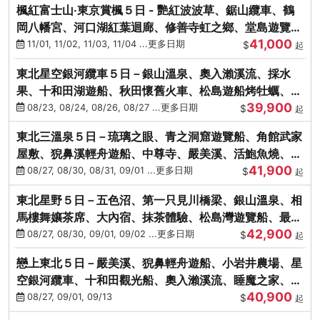
楓紅富士山‧東京賞楓５日 - 艷紅波波草、鋸山纜車、鶴
岡八幡宮、河口湖紅葉迴廊、修善寺虹之鄉、堂島遊覽
41,000
船、熱海梅園
11/01, 11/02, 11/03, 11/04 ...更多日期
$
起
東北星空銀河纜車５日－銀山溫泉、奧入瀨溪流、採水
果、十和田湖遊船、秋田懷舊火車、松島遊船烤牡蠣、嚴
39,900
美溪、螃蟹本家
08/23, 08/24, 08/26, 08/27 ...更多日期
$
起
東北三溫泉５日－琉璃之眼、青之洞窟遊覽船、角館武家
屋敷、猊鼻溪輕舟遊船、中尊寺、嚴美溪、活鮑魚燒、烤
41,900
牡蠣、握壽司體驗
08/27, 08/30, 08/31, 09/01 ...更多日期
$
起
東北星野５日－五色沼、第一只見川橋梁、銀山溫泉、相
馬樓舞孃茶席、大內宿、抹茶體驗、松島灣遊覽船、最上
42,900
川輕舟、螃蟹御膳
08/27, 08/30, 09/01, 09/02 ...更多日期
$
起
戀上東北５日－嚴美溪、猊鼻輕舟遊船、小岩井農場、星
空銀河纜車、十和田觀光船、奧入瀨溪流、睡魔之家、朱
40,900
紅社殿（仙台／青森）
08/27, 09/01, 09/13
$
起