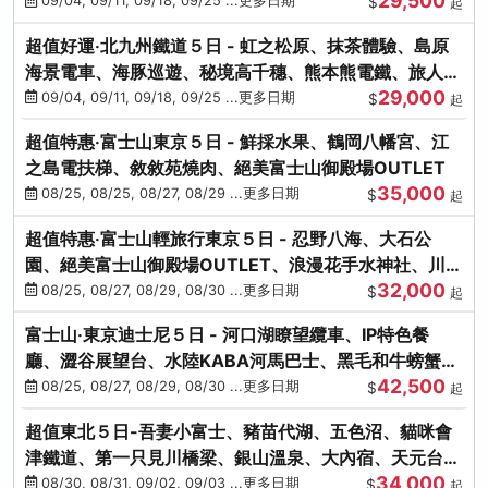
29,500
本熊-台中出發
09/04, 09/11, 09/18, 09/25 ...更多日期
$
起
超值好運‧北九州鐵道５日 - 虹之松原、抹茶體驗、島原
海景電車、海豚巡遊、秘境高千穗、熊本熊電鐵、旅人觀
29,000
光列車-台中出發
09/04, 09/11, 09/18, 09/25 ...更多日期
$
起
超值特惠‧富士山東京５日 - 鮮採水果、鶴岡八幡宮、江
之島電扶梯、敘敘苑燒肉、絕美富士山御殿場OUTLET
35,000
08/25, 08/25, 08/27, 08/29 ...更多日期
$
起
超值特惠‧富士山輕旅行東京５日 - 忍野八海、大石公
園、絕美富士山御殿場OUTLET、浪漫花手水神社、川越
32,000
小江戶
08/25, 08/27, 08/29, 08/30 ...更多日期
$
起
富士山‧東京迪士尼５日 - 河口湖瞭望纜車、IP特色餐
廳、澀谷展望台、水陸KABA河馬巴士、黑毛和牛螃蟹美
42,500
饌、季節採果
08/25, 08/27, 08/29, 08/30 ...更多日期
$
起
超值東北５日-吾妻小富士、豬苗代湖、五色沼、貓咪會
津鐵道、第一只見川橋梁、銀山溫泉、大內宿、天元台高
34,000
原纜車
08/30, 08/31, 09/02, 09/03 ...更多日期
$
起