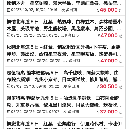
原獨木舟、星空呢喃、知床半島、奇蹟紅葉谷、黑岳空中
45,000
纜車、旭山動物園
09/27, 10/02, 10/04, 10/16 ...更多日期
$
起
楓情北海道５日－紅葉、熱氣球、白樺並木、森林精靈小
木屋、美瑛青池、野生熊牧場、黑岳纜車、鳥沼公園、紅
47,000
葉奇蹟谷、螃蟹吃到飽
09/23, 09/26, 09/27, 09/28 ...更多日期
$
起
秋戀北海道５日－紅葉、獨家洞爺直升機+下午茶、企鵝
漫步、熊出沒、函館星空夜景、星空喫茶店、螃蟹壽司、
47,000
海膽、三大螃蟹放題
09/22, 09/23, 09/24, 09/25 ...更多日期
$
起
超值特惠‧熊本輕鬆玩５日 - 高千穗峽、阿蘇大觀峰、由
布院金鱗湖、九州小京都、日本酒試飲、柳川遊船、熊本
30,500
城、熊本AEON
09/02, 09/13, 09/18, 09/22 ...更多日期
$
起
超值特惠‧輕鬆玩九州５日 - 酒造見學試飲、由布院金鱗
湖、九重夢吊橋、秘境黑川溫泉、阿蘇大觀峰、螃蟹吃到
32,000
飽
08/24, 08/29, 09/01, 09/07 ...更多日期
$
起
楓戀北海道５日－紅葉、企鵝遊行、伊達時代村、卡哇伊