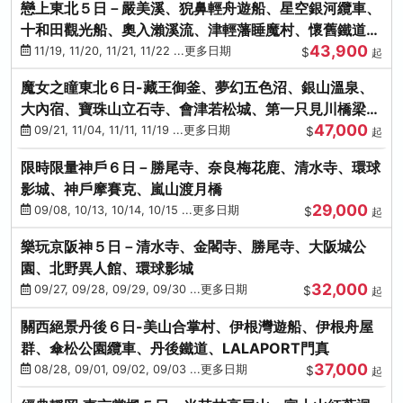
戀上東北５日－嚴美溪、猊鼻輕舟遊船、星空銀河纜車、
十和田觀光船、奧入瀨溪流、津輕藩睡魔村、懷舊鐵道
43,900
（青森／仙台）
11/19, 11/20, 11/21, 11/22 ...更多日期
$
起
魔女之瞳東北６日-藏王御釜、夢幻五色沼、銀山溫泉、
大內宿、寶珠山立石寺、會津若松城、第一只見川橋梁、
47,000
燒肉吃到飽
09/21, 11/04, 11/11, 11/19 ...更多日期
$
起
限時限量神戶６日－勝尾寺、奈良梅花鹿、清水寺、環球
影城、神戶摩賽克、嵐山渡月橋
29,000
09/08, 10/13, 10/14, 10/15 ...更多日期
$
起
樂玩京阪神５日－清水寺、金閣寺、勝尾寺、大阪城公
園、北野異人館、環球影城
32,000
09/27, 09/28, 09/29, 09/30 ...更多日期
$
起
關西絕景丹後６日-美山合掌村、伊根灣遊船、伊根舟屋
群、傘松公園纜車、丹後鐵道、LALAPORT門真
37,000
08/28, 09/01, 09/02, 09/03 ...更多日期
$
起