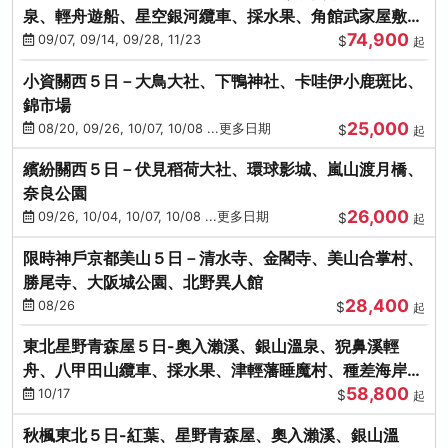
泉、輕舟遊船、星空銀河纜車、採水果、角館武家屋敷
74,900
(不進免稅店)(仙/青)
09/07, 09/14, 09/28, 11/23
$
起
小資關西５日－大鳥大社、下鴨神社、卡哇伊小鹿斑比、
錦市場
25,000
08/20, 09/26, 10/07, 10/08 ...更多日期
$
起
繽紛關西５日－伏見稻荷大社、環球影城、嵐山渡月橋、
奈良公園
26,000
09/26, 10/04, 10/07, 10/08 ...更多日期
$
起
限時神戶京都美山５日－清水寺、金閣寺、美山合掌村、
勝尾寺、大阪城公園、北野異人館
28,400
08/26
$
起
東北星野青森屋５日-奧入瀨溪、銀山溫泉、猊鼻溪輕
舟、八甲田山纜車、採水果、津輕藩睡魔村、種差海岸
58,800
(不進免稅店)
10/17
$
起
秋楓東北５日-紅葉、星野青森屋、奧入瀨溪、銀山溫