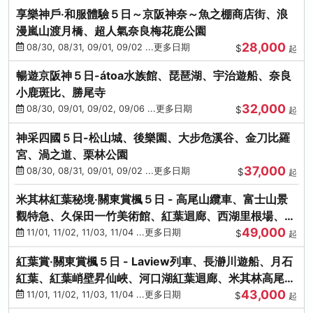
享樂神戶‧和服體驗５日～京阪神奈～魚之棚商店街、浪
漫嵐山渡月橋、超人氣奈良梅花鹿公園
28,000
08/30, 08/31, 09/01, 09/02 ...更多日期
$
起
暢遊京阪神５日-átoa水族館、琵琶湖、宇治遊船、奈良
小鹿斑比、勝尾寺
32,000
08/30, 09/01, 09/02, 09/06 ...更多日期
$
起
神采四國５日-松山城、後樂園、大步危溪谷、金刀比羅
宮、渦之道、栗林公園
37,000
08/30, 08/31, 09/01, 09/02 ...更多日期
$
起
米其林紅葉秘境‧關東賞楓５日 - 高尾山纜車、富士山景
觀特急、久保田一竹美術館、紅葉迴廊、西湖里根場、銀
49,000
杏大道
11/01, 11/02, 11/03, 11/04 ...更多日期
$
起
紅葉賞‧關東賞楓５日 - Laview列車、長瀞川遊船、月石
紅葉、紅葉峭壁昇仙峽、河口湖紅葉迴廊、米其林高尾
43,000
山、海鮮盛宴
11/01, 11/02, 11/03, 11/04 ...更多日期
$
起