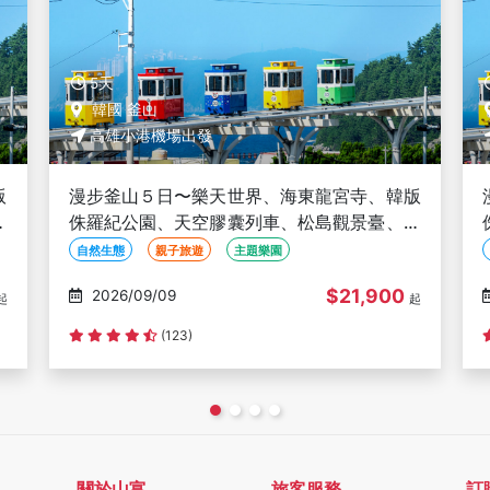
5天
韓國 釜山
高雄小港機場出發
版
漫步釜山５日〜樂天世界、海東龍宮寺、韓版
甘
侏羅紀公園、天空膠囊列車、松島觀景臺、甘
川洞彩繪文化村、穿韓服體驗-高雄出發
自然生態
親子旅遊
主題樂園
$21,900
2026/09/09
起
起
(123)
關於山富
旅客服務
訂