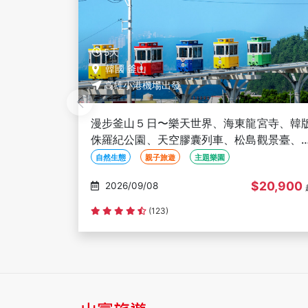
5天
韓國 釜山
高雄小港機場出發
漫步釜山５日〜樂天世界、海東龍宮寺、韓
侏羅紀公園、天空膠囊列車、松島觀景臺、
川洞彩繪文化村、穿韓服體驗-高雄出發
自然生態
親子旅遊
主題樂園
$20,900
2026/09/08
(123)