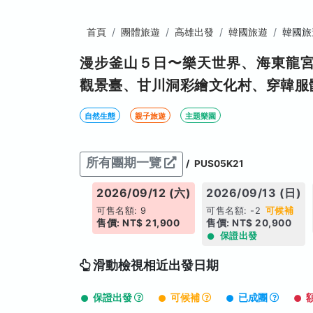
首頁
團體旅遊
高雄出發
韓國旅遊
韓國旅
漫步釜山５日〜樂天世界、海東龍
觀景臺、甘川洞彩繪文化村、穿韓服
自然生態
親子旅遊
主題樂園
所有團期一覽
/
PUS05K21
026/09/11 (五)
2026/09/12 (六)
2026/09/13 (日)
售名額: 11
可售名額: 9
可售名額: -2
可候補
價: NT$ 21,900
售價: NT$ 21,900
售價: NT$ 20,900
保證出發
滑動檢視相近出發日期
保證出發
可候補
已成團