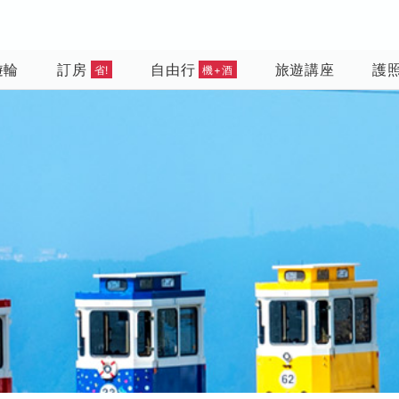
遊輪
訂房
自由行
旅遊講座
護
省!
機+酒