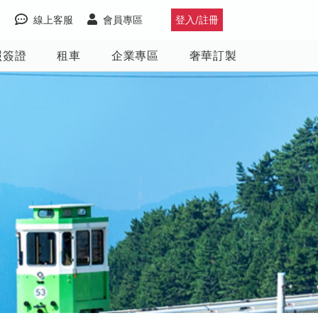
線上客服
會員專區
登入/註冊
照簽證
租車
企業專區
奢華訂製