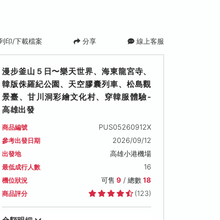
列印/下載檔案
分享
線上客服
漫步釜山５日〜樂天世界、海東龍宮寺、
韓版侏羅紀公園、天空膠囊列車、松島觀
景臺、甘川洞彩繪文化村、穿韓服體驗-
高雄出發
PUS05260912X
商品編號
)
2026/09/20 (日)
2026/09/21 (一)
2026/09/27
2026/09/12
參考出發日期
可售名額: 9
可售名額: 9
可售名額: 9
高雄小港機場
出發地
售價: NT$ 19,900
售價: NT$ 19,900
售價: NT$ 19,
16
最低成行人數
可售
9
/ 總數
18
機位狀況
(123)
商品評分