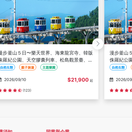
5天
5天
韓國 釜山
韓國 釜
高雄小港機場出發
高雄小港
漫步釜山５日〜樂天世界、海東龍宮寺、韓版
漫步釜山
侏羅紀公園、天空膠囊列車、松島觀景臺、甘
侏羅紀公
川洞彩繪文化村、穿韓服體驗-高雄出發
川洞彩繪
自然生態
親子旅遊
主題樂園
自然生態
$21,900
2026/09/10
2026/09
起
(123)
購須知
同業與企業