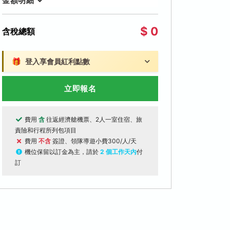
金額明細
$ 0
含稅總額
🎁
登入享會員紅利點數
立即報名
費用
含
往返經濟艙機票、2人一室住宿、旅
責險和行程所列包項目
費用
不含
簽證、領隊導遊小費300/人/天
機位保留以訂金為主，請於
2 個工作天內
付
訂