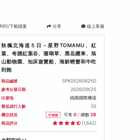
列印/下載檔案
分享
線上客服
秋楓北海道５日－星野TOMAMU、紅
葉、奇蹟紅葉谷、珊瑚草、黑岳纜車、旭
山動物園、知床遊覽船、海鮮螃蟹和牛吃
到飽
SPK05260925D
商品編號
二)
2026/09/30 (三)
2026/10/01 (四)
2026/10/0
2026/09/25
參考出發日期
可售名額: 11
可售名額: 12
可售名額: 10
桃園國際機場
出發地
0
售價: NT$ 51,000
售價: NT$ 55,000
售價: NT$ 55
搶手日期
20
最低成行人數
可售
0
/ 總數
28
機位狀況
可候補
(1,842)
商品評分