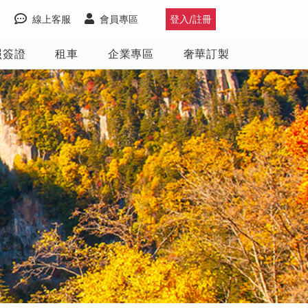
線上客服
會員專區
登入/註冊
照簽證
租車
企業專區
奢華訂製