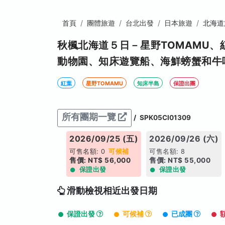
首頁
團體旅遊
台北出發
日本旅遊
北海道
秋楓北海道５日－星野TOMAMU
動物園、知床遊覽船、海鮮螃蟹和牛
紅葉
星野TOMAMU
知床半島
保證出團
所有團期一覽
/
SPK05CI01309
26/09/23 (三)
2026/09/25 (五)
2026/09/26 (六)
名額: -1
可候補
可售名額: 0
可候補
可售名額: 8
: NT$ 55,000
售價: NT$ 56,000
售價: NT$ 55,000
保證出發
保證出發
保證出發
滑動檢視相近出發日期
保證出發
可候補
已成團