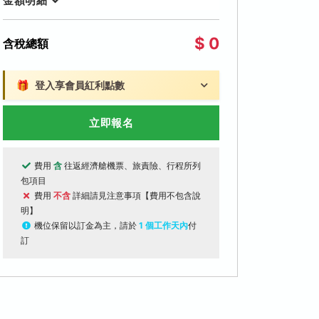
金額明細
$ 0
含稅總額
🎁
登入享會員紅利點數
立即報名
費用
含
往返經濟艙機票、旅責險、行程所列
包項目
費用
不含
詳細請見注意事項【費用不包含說
明】
機位保留以訂金為主，請於
1 個工作天內
付
訂