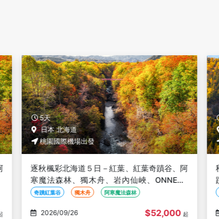
5天
日本 北海道
桃園國際機場出發
阿
秋楓北海道５日－星野TOMAMU、紅葉、奇
O
蹟紅葉谷、珊瑚草、黑岳纜車、旭山動物園、
知床遊覽船、海鮮螃蟹和牛吃到飽
紅葉
星野TOMAMU
知床半島
$55,000
2026/09/26
起
起