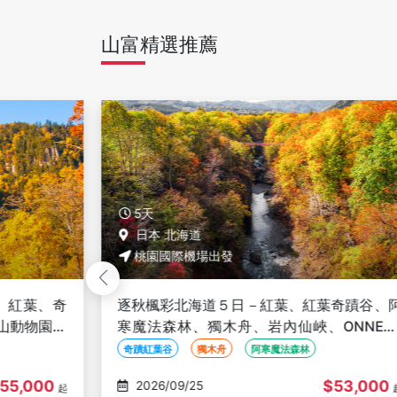
山富精選推薦
5天
日本 北海道
桃園國際機場出發
奇蹟谷、阿
逐秋楓彩北海道５日－紅葉、紅葉奇蹟谷、
NNETO
寒魔法森林、獨木舟、岩內仙峽、ONNET
螃蟹溫泉
湖、黑岳纜車、三國峠、豐平峽、螃蟹溫泉
奇蹟紅葉谷
獨木舟
阿寒魔法森林
53,000
$52,000
2026/09/26
起