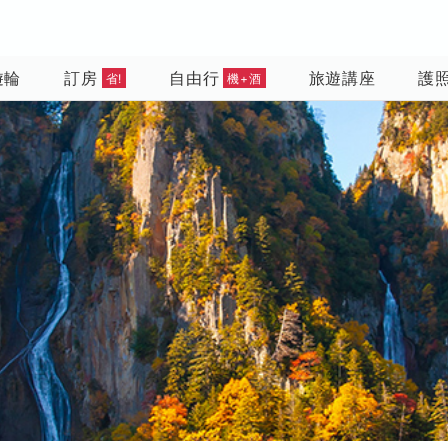
遊輪
訂房
自由行
旅遊講座
護
省!
機+酒