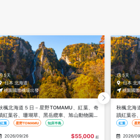
5天
5天
日本 北海道
日本 北
桃園國際機場出發
桃園國際
秋楓北海道５日－星野TOMAMU、紅葉、奇
秋楓北海
蹟紅葉谷、珊瑚草、黑岳纜車、旭山動物園、
蹟紅葉谷
知床遊覽船、海鮮螃蟹和牛吃到飽
知床遊覽
紅葉
星野TOMAMU
知床半島
紅葉
星野
$50,000
2026/09/27
2026/09
起