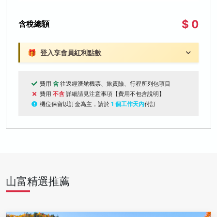
$ 0
含稅總額
🎁
登入享會員紅利點數
費用
含
往返經濟艙機票、旅責險、行程所列包項目
費用
不含
詳細請見注意事項【費用不包含說明】
機位保留以訂金為主，請於
1 個工作天內
付訂
山富精選推薦