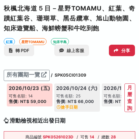
秋楓北海道５日－星野TOMAMU、紅葉、奇
蹟紅葉谷、珊瑚草、黑岳纜車、旭山動物園、
知床遊覽船、海鮮螃蟹和牛吃到飽
紅葉
星野TOMAMU
知床半島
轉 PDF
線上客服
分享
所有團期一覽
/
SPK05CI01309
月
四)
2026/10/23 (五)
2026/10/24 (六)
2026/10/25 
曆
可售名額: 14
可售名額: 25
可售名額: 12
查
售價: NT$ 59,000
售價: NT$ 66,000
售價: NT$ 54,00
搶手日期
詢
滑動檢視相近出發日期
商品編號
SPK05261023D
/
可售
14
/
總數
28