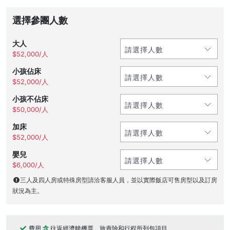
選擇參團人數
大人
$52,000/人
小孩佔床
$52,000/人
小孩不佔床
$50,000/人
加床
$52,000/人
嬰兒
$6,000/人
三人及四人房或特殊房型請洽客服人員，並以實際飯店可售房型以及訂房
狀況為主。
費用
含
往返經濟艙機票、旅責險和行程所列包項目