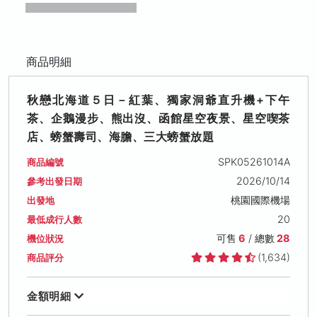
商品明細
秋戀北海道５日－紅葉、獨家洞爺直升機+下午
茶、企鵝漫步、熊出沒、函館星空夜景、星空喫茶
店、螃蟹壽司、海膽、三大螃蟹放題
SPK05261014A
商品編號
2026/10/14
參考出發日期
桃園國際機場
出發地
20
最低成行人數
可售
6
/ 總數
28
機位狀況
(1,634)
商品評分
金額明細