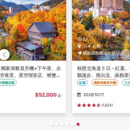
5天
日本 札幌
桃園國際機場出發
秋戀北海道５日－紅葉、獨家洞爺直升機+下午茶、企
鵝漫步、熊出沒、函館星空夜景、星空喫茶店、螃蟹壽
司、海膽、三大螃蟹放題
紅葉
獨家洞爺直升機
三大螃蟹放題
$52,000
2026/10/17
起
(1,634)