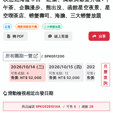
午茶、企鵝漫步、熊出沒、函館星空夜景、星
空喫茶店、螃蟹壽司、海膽、三大螃蟹放題
紅葉
獨家洞爺直升機
三大螃蟹放題
轉 PDF
線上客服
分享
所有團期一覽
/
SPK051200
月
(二)
2026/10/14 (三)
2026/10/15 (四)
2026/10/16
曆
可售名額: 6
可售名額: 12
可售名額: 14
查
00
售價: NT$ 52,000
售價: NT$ 52,000
售價: NT$ 52,
詢
滑動檢視相近出發日期
商品編號
SPK05261014A
/
可售
6
/
總數
28