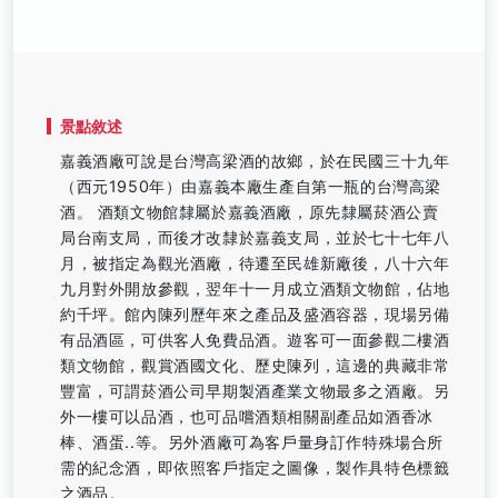
景點敘述
嘉義酒廠可說是台灣高梁酒的故鄉，於在民國三十九年
（西元1950年）由嘉義本廠生產自第一瓶的台灣高梁
酒。 酒類文物館隸屬於嘉義酒廠，原先隸屬菸酒公賣
局台南支局，而後才改隸於嘉義支局，並於七十七年八
月，被指定為觀光酒廠，待遷至民雄新廠後，八十六年
九月對外開放參觀，翌年十一月成立酒類文物館，佔地
約千坪。館內陳列歷年來之產品及盛酒容器，現場另備
有品酒區，可供客人免費品酒。遊客可一面參觀二樓酒
類文物館，觀賞酒國文化、歷史陳列，這邊的典藏非常
豐富，可謂菸酒公司早期製酒產業文物最多之酒廠。另
外一樓可以品酒，也可品嚐酒類相關副產品如酒香冰
棒、酒蛋..等。另外酒廠可為客戶量身訂作特殊場合所
需的紀念酒，即依照客戶指定之圖像，製作具特色標籤
之酒品。