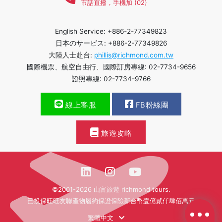
市話直撥，手機加 (02)
English Service: +886-2-77349823
日本のサービス: +886-2-77349826
大陸人士赴台:
phillis@richmond.com.tw
國際機票、航空自由行、國際訂房專線: 02-7734-9656
證照專線: 02-7734-9766
線上客服
FB粉絲團
旅遊攻略
©2001-2026 山富旅遊 richmond tours.
已投保旺旺友聯產物履約保證保險新台幣壹億貳仟肆佰萬元
繁體中文