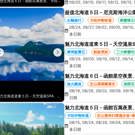
愛戀北海道６日－函館百萬夜景、卡哇伊熊牧場、漁火鐵道、AOAO水族館、藻岩山纜車、三大螃蟹吃到飽(函館/千歲)
09/05, 09/10, 09/11, 09/12, 09/15, 
超值北海道５日－尼克斯海洋公
蹄山名水公園、洞爺星空、花火
企鵝遊行
卡哇伊熊牧場
螃蟹懷石
08/24, 08/27, 09/02, 09/05, 09/10,
多日期
魅力北海道道東５日－天空溫泉S
丹頂鶴、花時計、砂湯體驗、螃
摩周藍寶石
釧路溼原
三大螃蟹吃
08/29, 09/05, 09/10, 09/12, 09/14, 
多日期
魅力北海道６日－函館星空夜景
AOAO水族館、藻岩山纜車、三
漁火鐵道
定山溪璀璨溪谷
函館百
08/19, 08/26, 09/02, 09/09, 09/16, 
魅力北海道道東５日－天空溫泉SPA、神秘之湖、天都山流冰館、釧路濕原、丹頂鶴、花時計、砂湯體驗、螃蟹吃到飽
日期
魅力北海道５日－函館百萬夜景
鵝遊行、奇幻燈遊步道、璀璨溪谷
卡哇伊熊牧場
定山溪奇幻燈遊步道-
08/15, 08/24, 08/28, 09/04, 09/08,
多日期