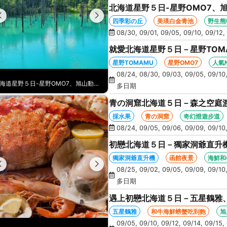
北海道星野５日-星野OMO7、
丘、卡哇伊草泥馬、美瑛白金青
四季彩の丘
美瑛白金青池
野生熊
08/30, 09/01, 09/05, 09/10, 09/12,
就愛北海道星野５日－星野TOM
涮鍋、人氣NO1旭山動物園、海
星野TOMAMU
星野OMO7
人氣
08/24, 08/30, 09/03, 09/05, 09/10,
北海道星野５日-星野OMO7、旭山動物園、野生熊牧場+遊園巴士、四季彩の丘、卡哇伊草泥馬、美瑛白金青池、螃蟹吃到飽
多日期
青の洞窟北海道５日－森之空庭
企鵝遊行、卡哇伊熊牧場、忍者
採水果
青の洞窟
奇幻燈遊步道
08/24, 09/05, 09/06, 09/09, 09/10,
初戀北海道５日－獨家洞爺直升
景、海膽、北方馬公園、海鮮和
獨家洞爺直升機
函館夜景
海鮮和
08/25, 09/02, 09/05, 09/09, 09/10,
多日期
遇上初戀北海道５日－五星鶴雅
NO1旭山動物園、爐端燒、和牛
五星鶴雅
和牛海鮮螃蟹吃到飽
旭
09/05, 09/10, 09/12, 09/14, 09/15, 