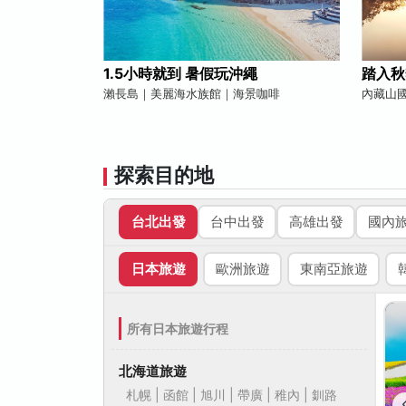
1.5小時就到 暑假玩沖繩
踏入秋
瀨長島｜美麗海水族館｜海景咖啡
內藏山
探索目的地
台北出發
台中出發
高雄出發
國內
日本旅遊
歐洲旅遊
東南亞旅遊
所有日本旅遊行程
北海道旅遊
札幌 | 函館 | 旭川 | 帶廣 | 稚內 | 釧路