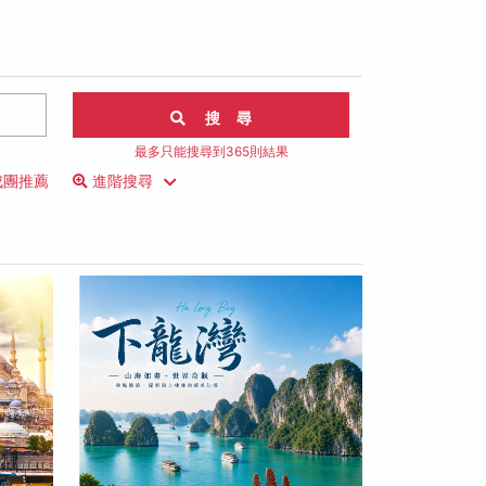
搜 尋
最多只能搜尋到365則結果
成團推薦
進階搜尋