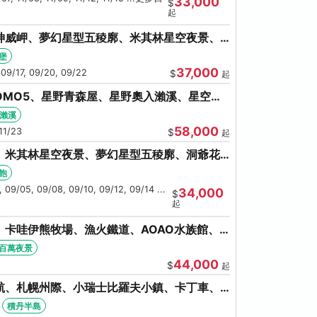
33,000
$
起
神威岬、夢幻星型五稜廓、米其林星空夜景、
奇幻燈遊步道、璀璨溪谷
堡
37,000
 09/17, 09/20, 09/22
$
起
OMO5、星野青森屋、星野奧入瀨溪、星空夜
和田湖(不進免稅店)
瀨溪
58,000
11/23
$
起
、米其林星空夜景、夢幻星型五稜廓、洞爺花
螃蟹吃到飽
飽
 09/05, 09/08, 09/10, 09/12, 09/14 ...
34,000
$
起
卡哇伊熊牧場、漁火鐵道、AOAO水族館、
館/千歲)
百萬夜景
44,000
$
起
航、札幌州際、小瑞士比羅夫小鎮、卡丁車、
海鮮和牛螃蟹放題
積丹半島