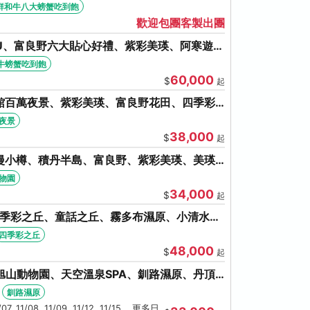
牛八大螃蟹吃到飽
鮮和牛八大螃蟹吃到飽
歡迎包團客製出團
U、富良野六大貼心好禮、紫彩美瑛、阿寒遊覽
牛螃蟹吃到飽
牛螃蟹吃到飽
60,000
$
起
館百萬夜景、紫彩美瑛、富良野花田、四季彩
夜景
38,000
$
起
漫小樽、積丹半島、富良野、紫彩美瑛、美瑛
盤旋轉塔
動物園
34,000
$
起
四季彩之丘、童話之丘、霧多布濕原、小清水原
泉SPA、螃蟹吃到飽
四季彩之丘
48,000
$
起
旭山動物園、天空溫泉SPA、釧路濕原、丹頂
湯體驗
釧路濕原
1/07, 11/08, 11/09, 11/12, 11/15 ...更多日