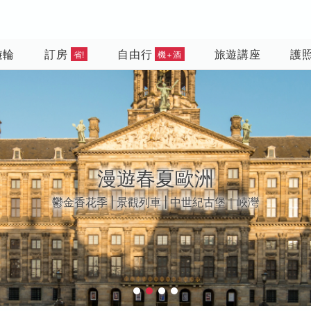
遊輪
訂房
自由行
旅遊講座
護
省!
機+酒
越南 • 越來越好玩
河內｜峴港｜胡志明市｜富國島