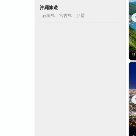
沖繩旅遊
石垣島｜宮古島｜那霸