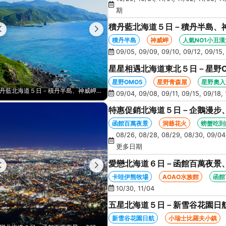
期
積丹藍北海道５日－積丹半島、
人氣NO1小丑漢堡、河童足湯、
積丹半島
神威岬
人氣NO1小丑漢
09/05, 09/09, 09/10, 09/12, 09/15,
星星相遇北海道東北５日－星野
景、新幹線北斗號、睡魔之家、十
星野OMO5
星野青森屋
星野奧入
積丹藍北海道５日－積丹半島、神威岬、夢幻星型五稜廓、米其林星空夜景、人氣NO1小丑漢堡、河童足湯、奇幻燈遊步道、璀璨溪谷
09/04, 09/08, 09/11, 09/15, 09/18, 
特惠促銷北海道５日－企鵝漫步
火、啤酒暢飲、螃蟹懷石料理、
函館百萬夜景
洞爺花火
螃蟹吃到
08/26, 08/28, 08/29, 08/30, 09/04,
更多日期
愛戀北海道６日－函館百萬夜景、
藻岩山纜車、三大螃蟹吃到飽(函
卡哇伊熊牧場
AOAO水族館
函館
10/30, 11/04
五星北海道５日－新雪谷花園日
空中纜車、積丹半島、採水果、
新雪谷花園日航
小瑞士比羅夫小鎮