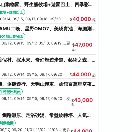
旭山動物園、野生熊牧場+遊園巴士、四季彩の
池、螃蟹吃到飽
牧場+遊園巴士
40,000
 09/14, 09/15, 09/17, 09/18, 09/20
$
起
AMU二晚、星野OMO7、美瑛青池、海膽涮
鮮和牛螃蟹吃到飽
NO1旭山動物園
 09/12, 09/15, 09/17, 09/18, 09/19 ...更
47,000
$
起
渡假村、採水果、奇幻燈遊步道、藝術之森、
伊達時代村、螃蟹吃到飽
44,000
 09/12, 09/14, 09/15, 09/17, 09/20
$
起
機、企鵝遊行、天狗山纜車、函館百萬星空夜
牛螃蟹吃到飽
牛螃蟹吃到飽
 09/12, 09/14, 09/15, 09/17, 09/20 ...更
43,000
$
起
、釧路濕原、足浴砂湯、常盤旋轉塔、人氣
海鮮螃蟹吃到飽
川動物園
09/17, 09/20, 11/01, 11/02, 11/03 ...更多
44,000
$