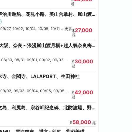
起
宇治川遊船、花見小路、美山合掌村、嵐山渡
鹿、流水瀑布電扶梯
 09/27, 10/02, 10/04, 10/05, 10/11 ...更多
27,000
$
起
、大阪、奈良～浪漫嵐山渡月橋+超人氣奈良梅
 08/30, 08/31, 09/01, 09/02, 09/03 ...
30,000
$
起
寺、金閣寺、LALAPORT、生田神社
 09/02, 09/03, 09/04, 09/05, 09/06 ...
42,000
$
起
文島、利尻島、宗谷岬紀念碑、北防波堤、野
美瑛
58,000
$
起
AMU、雲海纜車、禮文+利尻、紫彩美瑛、