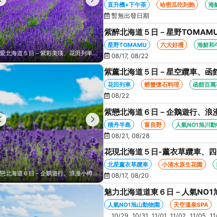
函館百萬夜景、哈密瓜+海鮮和
直升機+下午茶
哈密瓜吃到飽
海
暫無出發日期
紫醉北海道５日－星野TOMAM
船、知床五湖、哈密瓜+海鮮和
星野TOMAMU
六大好禮
海鮮和
紫愛北海道５日－紫彩美瑛、花田列車、直升機+下午茶、企鵝漫步、熊出沒、函館百萬夜景、哈密瓜+海鮮和牛八大螃蟹吃到飽
08/17, 08/22
紫薰北海道５日－星空纜車、函
之丘、花田列車、螃蟹懷石料理
花田列車
螃蟹懷石料理
函館百萬
08/22
紫戀北海道６日－企鵝遊行、浪
白金青池、旭山動物園、旭川常
積丹半島
富良野
人氣NO1旭川
08/21, 08/28
花現北海道５日-薰衣草纜車、
生花園、摩周湖、熱氣球、天空溫
北星薰衣草纜車
小清水原生花園
紫戀北海道６日－企鵝遊行、浪漫小樽、積丹半島、富良野、紫彩美瑛、美瑛白金青池、旭山動物園、旭川常盤旋轉塔
08/17, 08/20
魅力北海道道東６日－人氣NO1
鶴、霧之摩周湖、屈斜路湖、砂
人氣NO1旭山動物園
天空溫泉SPA
10/29, 10/31, 11/01, 11/02, 11/05, 1