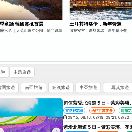
季童話 韓國賞楓首選
土耳其特洛伊．新年奢遊
國家公園｜大芚山道立公園｜龍門纜車
徹拉安宮｜送熱氣球｜過年贈小費
旅遊
主題旅遊
韓國旅遊
南亞旅遊
紐澳旅遊
中亞旅遊
土耳其旅遊
超值紫愛北海道５日－紫彩美瑛
星空夜景、洞爺花火、螃蟹懷石
富良野花田
函館百萬夜景
洞爺花
08/15, 08/16, 08/18, 08/21, 08/23
紫愛北海道５日－紫彩美瑛、花