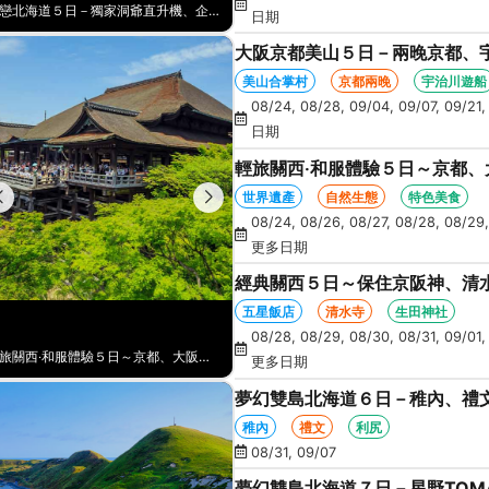
初戀北海道５日－獨家洞爺直升機、企鵝遊行、天狗山纜車、函館百萬星空夜景、海膽、北方馬公園、海鮮和牛螃蟹吃到飽
日期
大阪京都美山５日－兩晚京都、
月橋、奈良朱紅燈籠、奈良梅花
美山合掌村
京都兩晚
宇治川遊船
08/24, 08/28, 09/04, 09/07, 09/21,
日期
輕旅關西‧和服體驗５日～京都
花鹿公園
世界遺產
自然生態
特色美食
08/24, 08/26, 08/27, 08/28, 08/29,
更多日期
經典關西５日～保住京阪神、清水
五星飯店
清水寺
生田神社
08/28, 08/29, 08/30, 08/31, 09/01,
輕旅關西‧和服體驗５日～京都、大阪、奈良～浪漫嵐山渡月橋+超人氣奈良梅花鹿公園
更多日期
夢幻雙島北海道６日－稚內、禮
寒布岬、留萌花田家番屋、紫彩
稚內
禮文
利尻
08/31, 09/07
夢幻雙島北海道７日－星野TOM