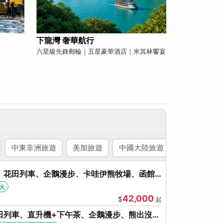
下龍灣 奢華航行
六星級先鋒郵輪｜五星豪華酒店｜米其林饗宴
中東非洲旅遊
美加旅遊
中國大陸旅遊
國內旅遊
、花田列車、企鵝漫步、卡哇伊熊牧場、函館
、啤酒暢飲
火
42,000
$
起
田列車、直升機+下午茶、企鵝漫步、熊出沒、