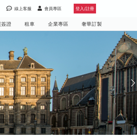
線上客服
會員專區
登入/註冊
照簽證
租車
企業專區
奢華訂製