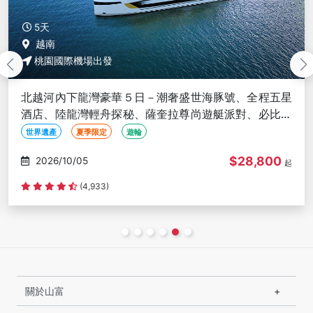
5天
越南
桃園國際機場出發
【特惠團】越南秘境～沙壩精彩５日－番西邦纜車、梯
田風情、龍雲玻璃步道、河內大世界、升等２晚五星渡
假村<全程豪華三排椅>
世界遺產
部落文化體驗
山水名勝
$34,900
2026/10/06
起
(1,149)
關於山富