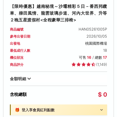
【限時優惠】越南秘境～沙壩精彩５日－番西邦纜
車、梯田風情、龍雲玻璃步道、河內大世界、升等
２晚五星渡假村<全程豪華三排椅>
HAN05261005P
商品編號
2026/10/05
參考出發日期
桃園國際機場
出發地
18
最低成行人數
可售
16
/ 總數
17
機位狀況
(1,149)
商品評分
金額明細
$ 0
含稅總額
🎁
登入享會員紅利點數