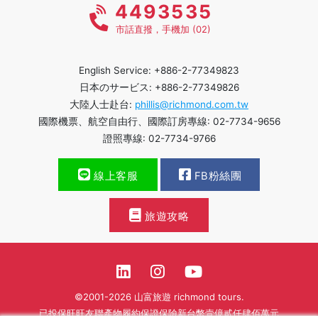
4493535
市話直撥，手機加 (02)
English Service: +886-2-77349823
日本のサービス: +886-2-77349826
大陸人士赴台:
phillis@richmond.com.tw
國際機票、航空自由行、國際訂房專線: 02-7734-9656
證照專線: 02-7734-9766
線上客服
FB粉絲團
旅遊攻略
©2001-2026 山富旅遊 richmond tours.
已投保旺旺友聯產物履約保證保險新台幣壹億貳仟肆佰萬元