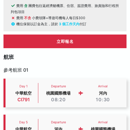
費用
含
團費包往返經濟艙機票、住宿、簽證費用、旅責險和行程所
列包項目
費用
不含
小費領隊+導遊司機每人每日$300
機位保留以訂金為主，請於
3 個工作天內
付訂
立即報名
航班
參考航班 01
Day 1
Departure
Arrival
中華航空
桃園國際機場
河內
CI791
08:20
10:30
Day 5
Departure
Arrival
中華航空
河內
桃園國際機場