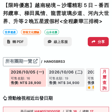
【限時優惠】越南秘境～沙壩精彩５日－番西
邦纜車、梯田風情、龍雲玻璃步道、河內大世
界、升等２晚五星渡假村<全程豪華三排椅>
世界遺產
部落文化體驗
山水名勝
轉 PDF
線上客服
分享
所有團期一覽
/
HAN05BRS3
月
(日)
2026/10/05 (一)
2026/10/06 (二)
2026/10/13
曆
可售名額: 16
可售名額: 19
可售名額: 15
查
00
售價: NT$ 28,900
售價: NT$ 34,900
售價: NT$ 30,
熱銷
詢
滑動檢視相近出發日期
商品編號
HAN05261005P
/
可售
16
/
總數
17