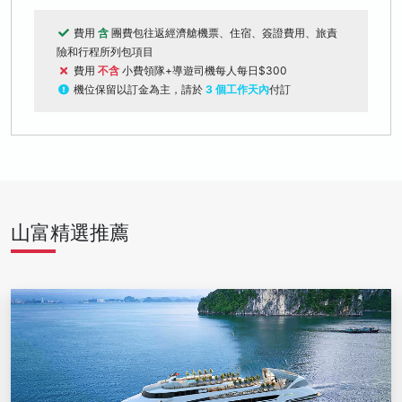
費用
含
團費包往返經濟艙機票、住宿、簽證費用、旅責
險和行程所列包項目
費用
不含
小費領隊+導遊司機每人每日$300
機位保留以訂金為主，請於
3 個工作天內
付訂
山富精選推薦