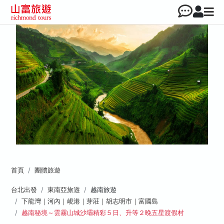
首頁
團體旅遊
台北出發
東南亞旅遊
越南旅遊
下龍灣｜河內｜峴港｜芽莊｜胡志明市｜富國島
越南秘境～雲霧山城沙壩精彩５日、升等２晚五星渡假村