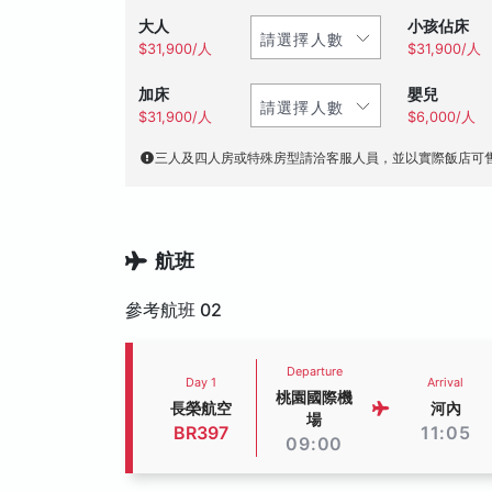
大人
小孩佔床
$31,900/人
$31,900/人
加床
嬰兒
$31,900/人
$6,000/人
三人及四人房或特殊房型請洽客服人員，並以實際飯店可
航班
參考航班 02
Departure
Day 1
Arrival
桃園國際機
長榮航空
河內
場
BR397
11:05
09:00