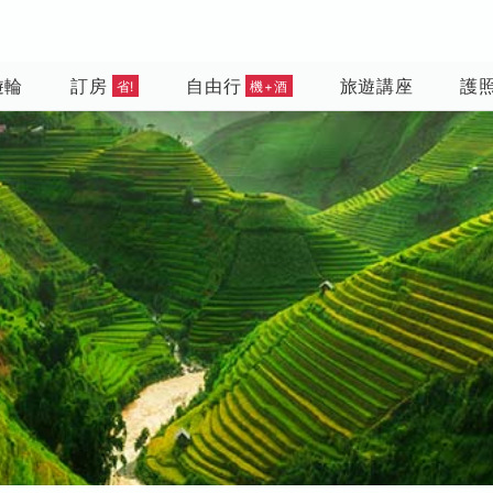
遊輪
訂房
自由行
旅遊講座
護
省!
機+酒