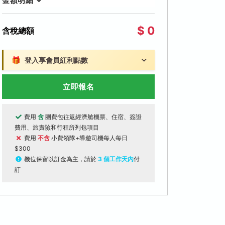
金額明細
$ 0
含稅總額
🎁
登入享會員紅利點數
立即報名
費用
含
團費包往返經濟艙機票、住宿、簽證
費用、旅責險和行程所列包項目
費用
不含
小費領隊+導遊司機每人每日
$300
機位保留以訂金為主，請於
3 個工作天內
付
訂