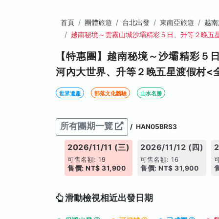
首頁
團體旅遊
台北出發
東南亞旅遊
越南
越南秘境～雲霧山城沙壩精彩５日、升等２晚五
【特惠團】越南秘境～沙壩精彩５
河內大世界、升等２晚五星渡假村<
世界遺產
部落文化體驗
山水名勝
所有團期一覽
/
HAN05BRS3
026/11/10 (二)
2026/11/11 (三)
2026/11/12 (四)
2
售名額: 16
可售名額: 19
可售名額: 16
價: NT$ 30,900
售價: NT$ 31,900
售價: NT$ 31,900
售
滑動檢視相近出發日期