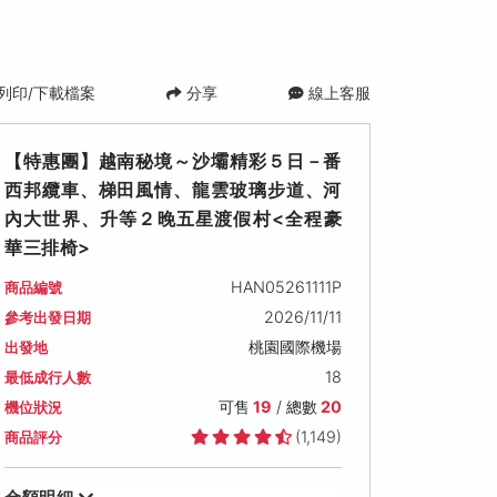
列印/下載檔案
分享
線上客服
【特惠團】越南秘境～沙壩精彩５日－番
西邦纜車、梯田風情、龍雲玻璃步道、河
內大世界、升等２晚五星渡假村<全程豪
華三排椅>
HAN05261111P
商品編號
2026/11/11
參考出發日期
2026/11/16 (一)
2026/11/17 (二)
2026/11/18 (三)
桃園國際機場
出發地
可售名額: 19
可售名額: 16
可售名額: 19
18
最低成行人數
售價: NT$ 28,900
售價: NT$ 28,900
售價: NT$ 29,900
可售
19
/ 總數
20
機位狀況
(1,149)
商品評分