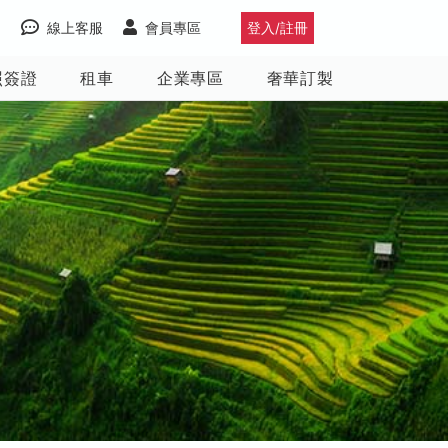
線上客服
會員專區
登入/註冊
照簽證
租車
企業專區
奢華訂製