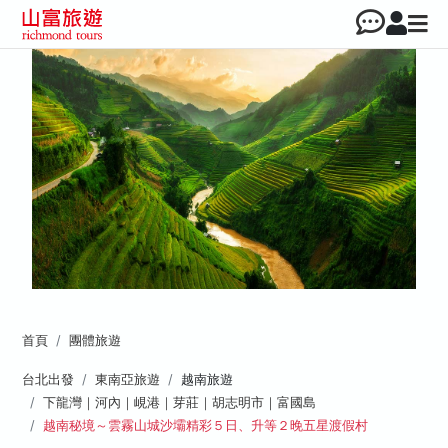
首頁
團體旅遊
台北出發
東南亞旅遊
越南旅遊
下龍灣｜河內｜峴港｜芽莊｜胡志明市｜富國島
越南秘境～雲霧山城沙壩精彩５日、升等２晚五星渡假村