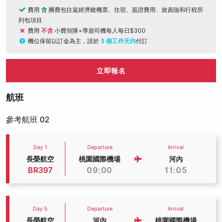
費用
含
團費包往返經濟艙機票、住宿、簽證費用、旅責險和行程所
列包項目
費用
不含
小費領隊+導遊司機每人每日$300
機位保留以訂金為主，請於
3 個工作天內
付訂
立即報名
航班
參考航班 02
Day 1
Departure
Arrival
長榮航空
桃園國際機場
河內
BR397
09:00
11:05
Day 5
Departure
Arrival
長榮航空
河內
桃園國際機場