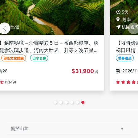
5天
越南
桃園國際機場出發
【限時優惠】越南秘境～沙壩精彩５日－番西邦纜車、
梯田風情、龍雲玻璃步道、河內大世界、升等２晚五星
渡假村<全程豪華三排椅>
世界遺產
部落文化體驗
山水名勝
$28,900
2026/11/29
起
(1,149)
關於山富