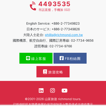
4493535
市話直撥，手機加 (02)
English Service: +886-2-77349823
日本のサービス: +886-2-77349826
大陸人士赴台:
phillis@richmond.com.tw
國際機票、航空自由行、國際訂房專線: 02-7734-9656
證照專線: 02-7734-9766
線上客服
FB粉絲團
旅遊攻略
©2001-2026 山富旅遊 richmond tours.
已投保旺旺友聯產物履約保證保險新台幣壹億貳仟肆佰萬元