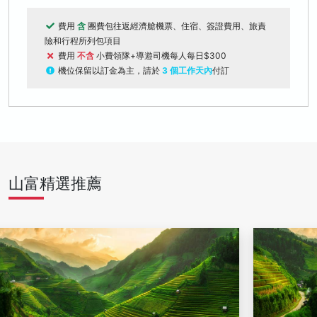
費用
含
團費包往返經濟艙機票、住宿、簽證費用、旅責
險和行程所列包項目
費用
不含
小費領隊+導遊司機每人每日$300
機位保留以訂金為主，請於
3 個工作天內
付訂
山富精選推薦