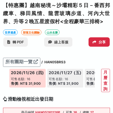
【特惠團】越南秘境～沙壩精彩５日－番西邦
纜車、梯田風情、龍雲玻璃步道、河內大世
界、升等２晚五星渡假村<全程豪華三排椅>
世界遺產
部落文化體驗
山水名勝
轉 PDF
線上客服
分享
所有團期一覽
/
HAN05BRS3
月
(三)
2026/11/26 (四)
2026/11/27 (五)
2026/11/28 
曆
可售名額: 16
可售名額: 16
可售名額: 16
查
00
售價: NT$ 31,900
售價: NT$ 31,900
售價: NT$ 31,9
詢
滑動檢視相近出發日期
商品編號
HAN05261126P
/
可售
16
/
總數
17