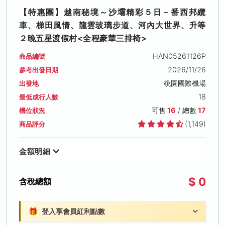
【特惠團】越南秘境～沙壩精彩５日－番西邦纜
車、梯田風情、龍雲玻璃步道、河內大世界、升等
２晚五星渡假村<全程豪華三排椅>
HAN05261126P
商品編號
2026/11/26
參考出發日期
桃園國際機場
出發地
18
最低成行人數
可售
16
/ 總數
17
機位狀況
(1,149)
商品評分
金額明細
$ 0
含稅總額
🎁
登入享會員紅利點數