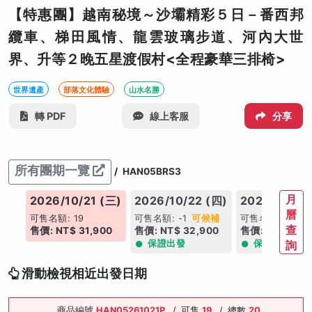
【特惠團】越南秘境～沙壩精彩５日－番西邦
纜車、梯田風情、龍雲玻璃步道、河內大世
界、升等２晚五星渡假村<全程豪華三排椅>
世界遺產
部落文化體驗
山水名勝
轉 PDF
線上客服
分享
所有團期一覽
/
HAN05BRS3
月
(二)
2026/10/21 (三)
2026/10/22 (四)
2026/10/23
曆
補
可售名額: 19
可售名額: -1
可候補
可售名額: 9
查
00
售價: NT$ 31,900
售價: NT$ 32,900
售價: NT$ 35,
保證出發
保證出發
詢
滑動檢視相近出發日期
商品編號
HAN05261021P
/
可售
19
/
總數
20