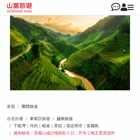
首頁
團體旅遊
台北出發
東南亞旅遊
越南旅遊
下龍灣｜河內｜峴港｜芽莊｜胡志明市｜富國島
越南秘境～雲霧山城沙壩精彩５日、升等２晚五星渡假村