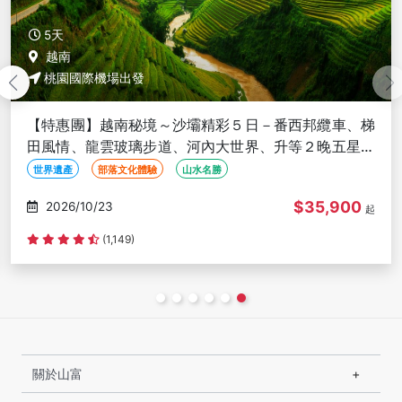
5天
越南
桃園國際機場出發
【特惠團】越南秘境～沙壩精彩５日－番西邦纜車、梯
田風情、龍雲玻璃步道、河內大世界、升等２晚五星渡
假村<全程豪華三排椅>
世界遺產
部落文化體驗
山水名勝
$35,900
2026/10/23
起
(1,149)
關於山富