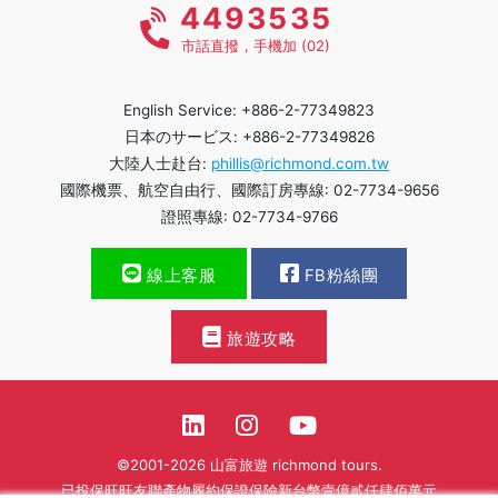
4493535
市話直撥，手機加 (02)
English Service: +886-2-77349823
日本のサービス: +886-2-77349826
大陸人士赴台:
phillis@richmond.com.tw
國際機票、航空自由行、國際訂房專線: 02-7734-9656
證照專線: 02-7734-9766
線上客服
FB粉絲團
旅遊攻略
©2001-2026 山富旅遊 richmond tours.
已投保旺旺友聯產物履約保證保險新台幣壹億貳仟肆佰萬元