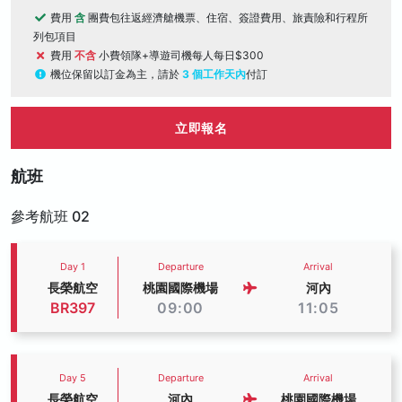
費用
含
團費包往返經濟艙機票、住宿、簽證費用、旅責險和行程所
列包項目
費用
不含
小費領隊+導遊司機每人每日$300
機位保留以訂金為主，請於
3 個工作天內
付訂
立即報名
航班
參考航班 02
Day 1
Departure
Arrival
長榮航空
桃園國際機場
河內
BR397
09:00
11:05
Day 5
Departure
Arrival
長榮航空
河內
桃園國際機場