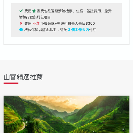
費用
含
團費包往返經濟艙機票、住宿、簽證費用、旅責
險和行程所列包項目
費用
不含
小費領隊+導遊司機每人每日$300
機位保留以訂金為主，請於
3 個工作天內
付訂
山富精選推薦