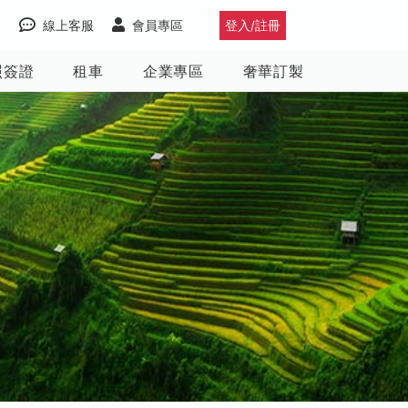
線上客服
會員專區
登入/註冊
照簽證
租車
企業專區
奢華訂製