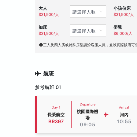
大人
小孩佔床
$31,900/人
$31,900/人
加床
嬰兒
$31,900/人
$6,000/人
三人及四人房或特殊房型請洽客服人員，並以實際飯店可
航班
參考航班 01
Departure
Day 1
Arrival
桃園國際機
長榮航空
河內
場
BR397
10:55
09:05