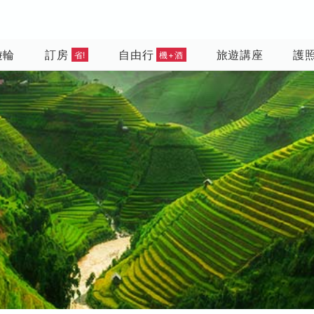
遊輪
訂房
自由行
旅遊講座
護
省!
機+酒