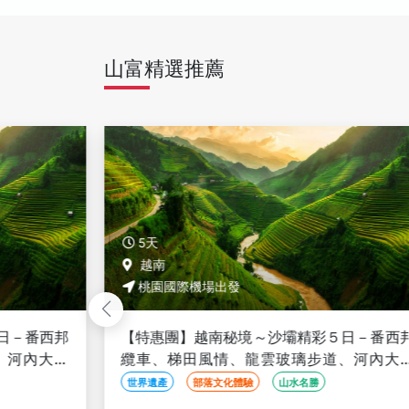
山富精選推薦
5天
越南
桃園國際機場出發
日－番西邦
【特惠團】越南秘境～沙壩精彩５日－番西
、河內大世
纜車、梯田風情、龍雲玻璃步道、河內大
三排椅>
界、升等２晚五星渡假村<全程豪華三排椅>
世界遺產
部落文化體驗
山水名勝