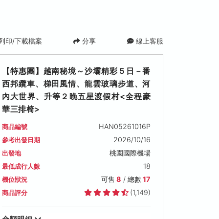
列印/下載檔案
分享
線上客服
【特惠團】越南秘境～沙壩精彩５日－番
西邦纜車、梯田風情、龍雲玻璃步道、河
內大世界、升等２晚五星渡假村<全程豪
華三排椅>
HAN05261016P
商品編號
2026/10/16
參考出發日期
2026/10/20 (二)
2026/10/21 (三)
2026/10/22 (
桃園國際機場
出發地
可售名額: 0
可候補
可售名額: 19
可售名額: -1
可候
18
最低成行人數
售價: NT$ 30,900
售價: NT$ 31,900
售價: NT$ 32,90
保證出發
保證出發
可售
8
/ 總數
17
機位狀況
(1,149)
商品評分