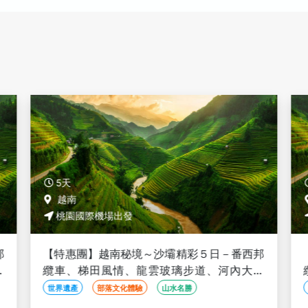
5天
越南
桃園國際機場出發
邦
【特惠團】越南秘境～沙壩精彩５日－番西邦
世
纜車、梯田風情、龍雲玻璃步道、河內大世
界、升等２晚五星渡假村<全程豪華三排椅>
世界遺產
部落文化體驗
山水名勝