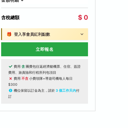
金額明細
$ 0
含稅總額
🎁
登入享會員紅利點數
立即報名
費用
含
團費包往返經濟艙機票、住宿、簽證
費用、旅責險和行程所列包項目
費用
不含
小費領隊+導遊司機每人每日
$300
機位保留以訂金為主，請於
3 個工作天內
付
訂