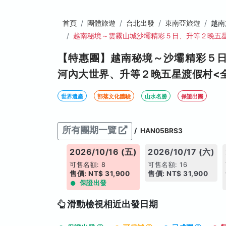
首頁
團體旅遊
台北出發
東南亞旅遊
越南
越南秘境～雲霧山城沙壩精彩５日、升等２晚五
【特惠團】越南秘境～沙壩精彩５
河內大世界、升等２晚五星渡假村<
世界遺產
部落文化體驗
山水名勝
保證出團
所有團期一覽
/
HAN05BRS3
026/10/15 (四)
2026/10/16 (五)
2026/10/17 (六)
售名額: 19
可售名額: 8
可售名額: 16
價: NT$ 31,900
售價: NT$ 31,900
售價: NT$ 31,900
保證出發
滑動檢視相近出發日期