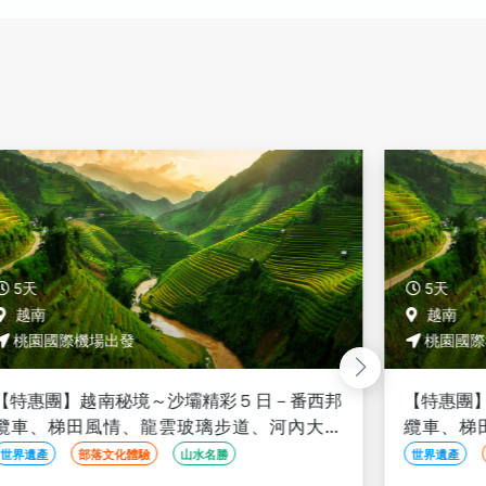
5天
5天
越南
越南
桃園國際機場出發
桃園國際
【特惠團】越南秘境～沙壩精彩５日－番西邦
【特惠團
纜車、梯田風情、龍雲玻璃步道、河內大世
纜車、梯
界、升等２晚五星渡假村<全程豪華三排椅>
界、升等
世界遺產
部落文化體驗
山水名勝
世界遺產