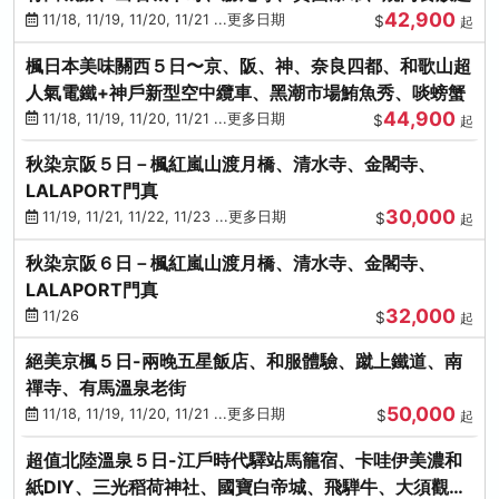
42,900
11/18, 11/19, 11/20, 11/21 ...更多日期
$
起
楓日本美味關西５日〜京、阪、神、奈良四都、和歌山超
人氣電鐵+神戶新型空中纜車、黑潮市場鮪魚秀、啖螃蟹
44,900
11/18, 11/19, 11/20, 11/21 ...更多日期
$
起
秋染京阪５日－楓紅嵐山渡月橋、清水寺、金閣寺、
LALAPORT門真
30,000
11/19, 11/21, 11/22, 11/23 ...更多日期
$
起
秋染京阪６日－楓紅嵐山渡月橋、清水寺、金閣寺、
LALAPORT門真
32,000
11/26
$
起
絕美京楓５日-兩晚五星飯店、和服體驗、蹴上鐵道、南
禪寺、有馬溫泉老街
50,000
11/18, 11/19, 11/20, 11/21 ...更多日期
$
起
超值北陸溫泉５日-江戶時代驛站馬籠宿、卡哇伊美濃和
紙DIY、三光稻荷神社、國寶白帝城、飛騨牛、大須觀音