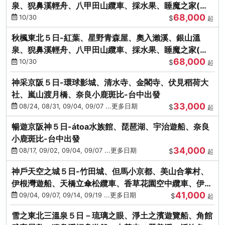
泉、猊鼻溪輕舟、八甲田山纜車、採水果、睡魔之家(不
68,000
進免稅店)
10/30
$
起
秋楓東北５日-紅葉、星野青森屋、奧入瀨溪、銀山溫
泉、猊鼻溪輕舟、八甲田山纜車、採水果、睡魔之家(不
68,000
進免稅店)
10/30
$
起
神采京阪５日-環球影城、清水寺、金閣寺、伏見稻荷大
社、嵐山渡月橋、奈良小鹿斑比-台中出發
33,000
08/24, 08/31, 09/04, 09/07 ...更多日期
$
起
暢遊京阪神５日-átoa水族館、琵琶湖、宇治遊船、奈良
小鹿斑比-台中出發
34,000
08/17, 09/02, 09/04, 09/07 ...更多日期
$
起
神戶天空之城５日-竹田城、但馬小京都、美山合掌村、
伊根灣遊船、天橋立傘松纜車、香草花園空中纜車、伊勢
41,000
龍蝦-台中出發
09/04, 09/07, 09/14, 09/19 ...更多日期
$
起
雪之東北三溫泉５日－琉璃之眼、淨土之濱遊覽船、角館