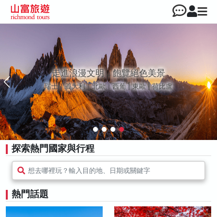
走進浪漫文明，飽覽絕色美景
瑞士｜義大利｜北歐｜西葡 | 東歐 | 荷比盧
探索熱門國家與行程
想去哪裡玩？輸入目的地、日期或關鍵字
熱門話題