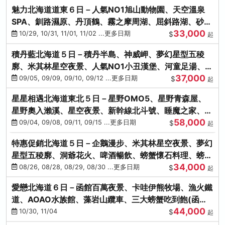
魅力北海道道東６日－人氣NO1旭山動物園、天空溫泉
SPA、釧路濕原、丹頂鶴、霧之摩周湖、屈斜路湖、砂湯
33,000
體驗
10/29, 10/31, 11/01, 11/02 ...更多日期
$
起
積丹藍北海道５日－積丹半島、神威岬、夢幻星型五稜
廓、米其林星空夜景、人氣NO1小丑漢堡、河童足湯、奇
37,000
幻燈遊步道、璀璨溪谷
09/05, 09/09, 09/10, 09/12 ...更多日期
$
起
星星相遇北海道東北５日－星野OMO5、星野青森屋、
星野奧入瀨溪、星空夜景、新幹線北斗號、睡魔之家、十
58,000
和田湖(不進免稅店)
09/04, 09/08, 09/11, 09/15 ...更多日期
$
起
特惠促銷北海道５日－企鵝漫步、米其林星空夜景、夢幻
星型五稜廓、洞爺花火、啤酒暢飲、螃蟹懷石料理、螃蟹
34,000
吃到飽
08/26, 08/28, 08/29, 08/30 ...更多日期
$
起
愛戀北海道６日－函館百萬夜景、卡哇伊熊牧場、漁火鐵
道、AOAO水族館、藻岩山纜車、三大螃蟹吃到飽(函館/
44,000
千歲)
10/30, 11/04
$
起