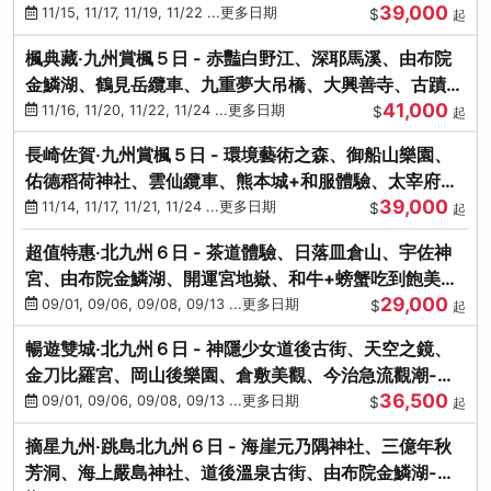
39,000
滿宮、竈門神社
11/15, 11/17, 11/19, 11/22 ...更多日期
$
起
楓典藏‧九州賞楓５日 - 赤豔白野江、深耶馬溪、由布院
金鱗湖、鶴見岳纜車、九重夢大吊橋、大興善寺、古蹟河
41,000
豚+和牛饗宴
11/16, 11/20, 11/22, 11/24 ...更多日期
$
起
長崎佐賀‧九州賞楓５日 - 環境藝術之森、御船山樂園、
佑德稻荷神社、雲仙纜車、熊本城+和服體驗、太宰府天
39,000
滿宮、光明禪寺
11/14, 11/17, 11/21, 11/24 ...更多日期
$
起
超值特惠‧北九州６日 - 茶道體驗、日落皿倉山、宇佐神
宮、由布院金鱗湖、開運宮地嶽、和牛+螃蟹吃到飽美
29,000
饌-台中出發
09/01, 09/06, 09/08, 09/13 ...更多日期
$
起
暢遊雙城‧北九州６日 - 神隱少女道後古街、天空之鏡、
金刀比羅宮、岡山後樂園、倉敷美觀、今治急流觀潮-台
36,500
中出發
09/01, 09/06, 09/08, 09/13 ...更多日期
$
起
摘星九州‧跳島北九州６日 - 海崖元乃隅神社、三億年秋
芳洞、海上嚴島神社、道後溫泉古街、由布院金鱗湖-台