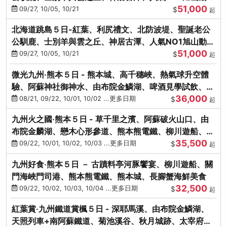
51,000
園、海膽涮涮鍋
09/27, 10/05, 10/21
$
起
北海道跳島５日-紅葉、利尻禮文、北防波堤、聖誕老公
公馴鹿、士別羊與雲之丘、神居古潭、人氣NO1旭山動物
51,000
園、海膽涮涮鍋
09/27, 10/05, 10/21
$
起
微光九州‧熊本５日 - 熊本城、高千穗峽、熱氣球升空體
驗、阿蘇神社御神水、由布院金鱗湖、啤酒見學試飲、豪
36,000
華海鮮盛宴
08/21, 09/22, 10/01, 10/02 ...更多日期
$
起
九州火之國‧熊本５日 - 草千里之濱、阿蘇破火山口、由
布院金麟湖、戀木心形參道、熊本熊電鐵、柳川遊船、地
35,500
獄蒸DIY
09/22, 10/01, 10/02, 10/03 ...更多日期
$
起
九州好食‧熊本５日 － 古蹟料亭河豚饗宴、柳川遊船、關
門海峽門司港、熊本熊電鐵、熊本城、長腳蟹海鮮美食
32,500
09/22, 10/02, 10/03, 10/04 ...更多日期
$
起
紅葉賞‧九州鐵道賞楓５日 - 深耶馬溪、由布院金鱗湖、
天照列車+南阿蘇鐵道、菊池溪谷、秋月城跡、太宰府天