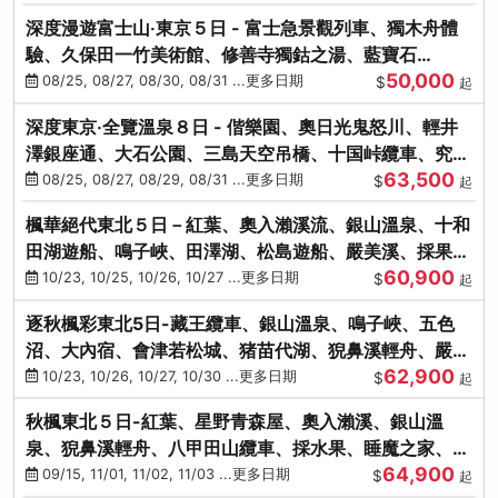
深度漫遊富士山‧東京５日 - 富士急景觀列車、獨木舟體
驗、久保田一竹美術館、修善寺獨鈷之湯、藍寶石
50,000
SAPHIR踴子號
08/25, 08/27, 08/30, 08/31 ...更多日期
$
起
深度東京‧全覽溫泉８日 - 偕樂園、奧日光鬼怒川、輕井
澤銀座通、大石公園、三島天空吊橋、十国峠纜車、究極
63,500
海鮮食べ放題
08/25, 08/27, 08/29, 08/31 ...更多日期
$
起
楓華絕代東北５日－紅葉、奧入瀨溪流、銀山溫泉、十和
田湖遊船、鳴子峽、田澤湖、松島遊船、嚴美溪、採果烤
60,900
牡蠣
10/23, 10/25, 10/26, 10/27 ...更多日期
$
起
逐秋楓彩東北5日-藏王纜車、銀山溫泉、鳴子峽、五色
沼、大內宿、會津若松城、猪苗代湖、猊鼻溪輕舟、嚴美
62,900
溪、松島海灣遊船
10/23, 10/26, 10/27, 10/30 ...更多日期
$
起
秋楓東北５日-紅葉、星野青森屋、奧入瀨溪、銀山溫
泉、猊鼻溪輕舟、八甲田山纜車、採水果、睡魔之家、法
64,900
式料理(不進免稅店)
09/15, 11/01, 11/02, 11/03 ...更多日期
$
起