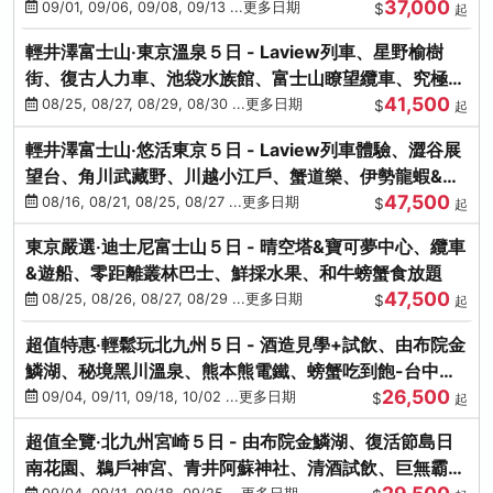
37,000
中出發
09/01, 09/06, 09/08, 09/13 ...更多日期
$
起
輕井澤富士山‧東京溫泉５日 - Laview列車、星野榆樹
街、復古人力車、池袋水族館、富士山瞭望纜車、究極海
41,500
鮮食放題
08/25, 08/27, 08/29, 08/30 ...更多日期
$
起
輕井澤富士山‧悠活東京５日 - Laview列車體驗、澀谷展
望台、角川武藏野、川越小江戶、蟹道樂、伊勢龍蝦&海
47,500
膽生魚片
08/16, 08/21, 08/25, 08/27 ...更多日期
$
起
東京嚴選‧迪士尼富士山５日 - 晴空塔&寶可夢中心、纜車
&遊船、零距離叢林巴士、鮮採水果、和牛螃蟹食放題
47,500
08/25, 08/26, 08/27, 08/29 ...更多日期
$
起
超值特惠‧輕鬆玩北九州５日 - 酒造見學+試飲、由布院金
鱗湖、秘境黑川溫泉、熊本熊電鐵、螃蟹吃到飽-台中出
26,500
發
09/04, 09/11, 09/18, 10/02 ...更多日期
$
起
超值全覽‧北九州宮崎５日 - 由布院金鱗湖、復活節島日
南花園、鵜戶神宮、青井阿蘇神社、清酒試飲、巨無霸熊