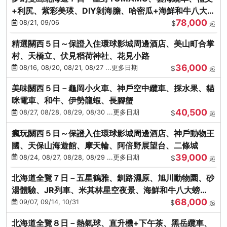
+利尻、紫彩美瑛、DIY剝海膽、哈密瓜+海鮮和牛八大螃
78,000
蟹吃到飽
08/21, 09/06
$
起
精選關西５日～保證入住環球影城周邊酒店、美山町合掌
村、天橋立、伏見稻荷神社、花見小路
36,000
08/16, 08/20, 08/21, 08/27 ...更多日期
$
起
美味關西５日－龜岡小火車、神戶空中纜車、採水果、貓
咪電車、和牛、伊勢龍蝦、長腳蟹
40,500
08/27, 08/28, 08/29, 08/30 ...更多日期
$
起
瘋玩關西５日～保證入住環球影城周邊酒店、神戶動物王
國、天保山海遊館、摩天輪、阿倍野展望台、二條城
39,000
08/24, 08/27, 08/28, 08/29 ...更多日期
$
起
北海道全覽７日－五星鶴雅、釧路濕原、旭川動物園、砂
湯體驗、JR列車、米其林星空夜景、海鮮和牛八大螃
68,000
蟹、卡哇依熊牧場
09/07, 09/14, 10/31
$
起
北海道全覽８日－熱氣球、直升機+下午茶、黑岳纜車、