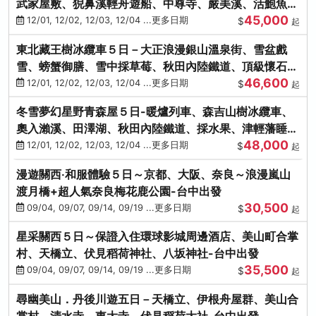
武家屋敷、猊鼻溪輕舟遊船、中尊寺、嚴美溪、活鮑魚
45,000
燒、烤牡蠣、握壽司體驗
12/01, 12/02, 12/03, 12/04 ...更多日期
$
起
東北藏王樹冰纜車５日－大正浪漫銀山溫泉街、雪盆戲
雪、螃蟹御膳、雪中採草莓、秋田內陸鐵道、頂級懷石料
46,600
理、松島遊船
12/01, 12/02, 12/03, 12/04 ...更多日期
$
起
冬雪夢幻星野青森屋５日-暖爐列車、森吉山樹冰纜車、
奧入瀨溪、田澤湖、秋田內陸鐵道、採水果、津輕藩睡魔
48,000
村(不進免稅店)
12/01, 12/02, 12/03, 12/04 ...更多日期
$
起
漫遊關西‧和服體驗５日～京都、大阪、奈良～浪漫嵐山
渡月橋+超人氣奈良梅花鹿公園-台中出發
30,500
09/04, 09/07, 09/14, 09/19 ...更多日期
$
起
星采關西５日～保證入住環球影城周邊酒店、美山町合掌
村、天橋立、伏見稻荷神社、八坂神社-台中出發
35,500
09/04, 09/07, 09/14, 09/19 ...更多日期
$
起
尋幽美山．丹後川遊五日－天橋立、伊根舟屋群、美山合
掌村、清水寺、東大寺、伏見稻荷大社-台中出發