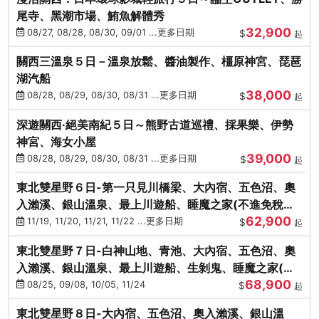
尾寺、黑潮市場、鮪魚解體秀
32,900
08/27, 08/28, 08/30, 09/01 ...更多日期
$
起
關西三溫泉５日－溫泉放鬆、醬油製作、橿原神宮、琵琶
湖汽船
38,000
08/28, 08/29, 08/30, 08/31 ...更多日期
$
起
深遊關西·絕美南紀５日～熊野古道巡禮、採果樂、伊勢
神宮、海女小屋
39,000
08/28, 08/29, 08/30, 08/31 ...更多日期
$
起
東北雙星野６日-第一只見川橋梁、大內宿、五色沼、奧
入瀨溪、銀山溫泉、最上川遊船、睡魔之家(不進免稅店)
62,900
(仙/青)
11/19, 11/20, 11/21, 11/22 ...更多日期
$
起
東北雙星野７日-白神山地、青池、大內宿、五色沼、奧
入瀨溪、銀山溫泉、最上川遊船、生剝鬼、睡魔之家(不
68,900
進免稅店)(仙/青)
08/25, 09/08, 10/05, 11/24
$
起
東北雙星野８日-大內宿、五色沼、奧入瀨溪、銀山溫