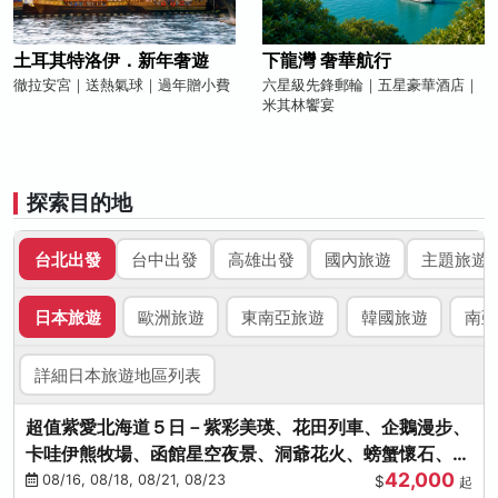
土耳其特洛伊．新年奢遊
下龍灣 奢華航行
徹拉安宮｜送熱氣球｜過年贈小費
六星級先鋒郵輪｜五星豪華酒店｜
米其林饗宴
探索目的地
台北出發
台中出發
高雄出發
國內旅遊
主題旅遊
日本旅遊
歐洲旅遊
東南亞旅遊
韓國旅遊
南亞
詳細日本旅遊地區列表
超值紫愛北海道５日－紫彩美瑛、花田列車、企鵝漫步、
卡哇伊熊牧場、函館星空夜景、洞爺花火、螃蟹懷石、啤
42,000
酒暢飲
08/16, 08/18, 08/21, 08/23
$
起