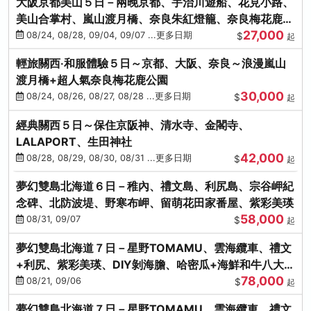
大阪京都美山５日－兩晚京都、宇治川遊船、花見小路、
美山合掌村、嵐山渡月橋、奈良朱紅燈籠、奈良梅花鹿、
27,000
流水瀑布電扶梯
08/24, 08/28, 09/04, 09/07 ...更多日期
$
起
輕旅關西‧和服體驗５日～京都、大阪、奈良～浪漫嵐山
渡月橋+超人氣奈良梅花鹿公園
30,000
08/24, 08/26, 08/27, 08/28 ...更多日期
$
起
經典關西５日～保住京阪神、清水寺、金閣寺、
LALAPORT、生田神社
42,000
08/28, 08/29, 08/30, 08/31 ...更多日期
$
起
夢幻雙島北海道６日－稚內、禮文島、利尻島、宗谷岬紀
念碑、北防波堤、野寒布岬、留萌花田家番屋、紫彩美瑛
58,000
08/31, 09/07
$
起
夢幻雙島北海道７日－星野TOMAMU、雲海纜車、禮文
+利尻、紫彩美瑛、DIY剝海膽、哈密瓜+海鮮和牛八大螃
78,000
蟹吃到飽
08/21, 09/06
$
起
夢幻雙島北海道７日－星野TOMAMU、雲海纜車、禮文