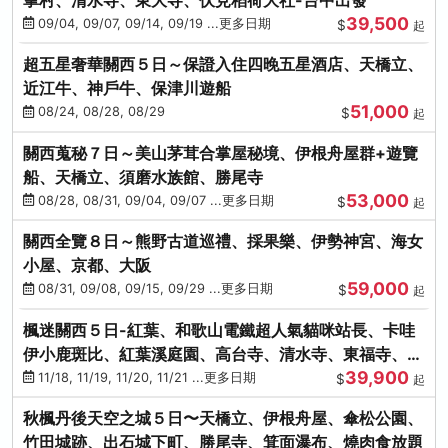
39,500
09/04, 09/07, 09/14, 09/19 ...更多日期
$
起
超五星奢華關西５日～保證入住四晚五星酒店、天橋立、
近江牛、神戶牛、保津川遊船
51,000
08/24, 08/28, 08/29
$
起
關西蒐秘７日～美山茅茸合掌屋秘境、伊根舟屋群+遊覽
船、天橋立、須磨水族館、勝尾寺
53,000
08/28, 08/31, 09/04, 09/07 ...更多日期
$
起
關西全覽８日～熊野古道巡禮、採果樂、伊勢神宮、海女
小屋、京都、大阪
59,000
08/31, 09/08, 09/15, 09/29 ...更多日期
$
起
楓迷關西５日-紅葉、和歌山電鐵超人氣貓咪站長、卡哇
伊小鹿斑比、紅葉溪庭園、高台寺、清水寺、東福寺、伊
39,900
勢龍蝦+和牛
11/18, 11/19, 11/20, 11/21 ...更多日期
$
起
秋楓丹後天空之城５日〜天橋立、伊根舟屋、傘松公園、
竹田城跡、出石城下町、勝尾寺、箕面瀑布、燒肉食放題