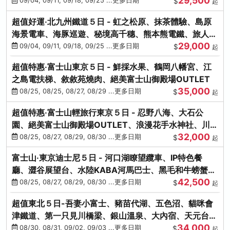
29,500
本熊-台中出發
09/04, 09/11, 09/18, 09/25 ...更多日期
$
起
超值好運‧北九州鐵道５日 - 虹之松原、抹茶體驗、島原
海景電車、海豚巡遊、秘境高千穗、熊本熊電鐵、旅人觀
29,000
光列車-台中出發
09/04, 09/11, 09/18, 09/25 ...更多日期
$
起
超值特惠‧富士山東京５日 - 鮮採水果、鶴岡八幡宮、江
之島電扶梯、敘敘苑燒肉、絕美富士山御殿場OUTLET
35,000
08/25, 08/25, 08/27, 08/29 ...更多日期
$
起
超值特惠‧富士山輕旅行東京５日 - 忍野八海、大石公
園、絕美富士山御殿場OUTLET、浪漫花手水神社、川越
32,000
小江戶
08/25, 08/27, 08/29, 08/30 ...更多日期
$
起
富士山‧東京迪士尼５日 - 河口湖瞭望纜車、IP特色餐
廳、澀谷展望台、水陸KABA河馬巴士、黑毛和牛螃蟹美
42,500
饌、季節採果
08/25, 08/27, 08/29, 08/30 ...更多日期
$
起
超值東北５日-吾妻小富士、豬苗代湖、五色沼、貓咪會
津鐵道、第一只見川橋梁、銀山溫泉、大內宿、天元台高
34,000
原纜車
08/30, 08/31, 09/02, 09/03 ...更多日期
$
起