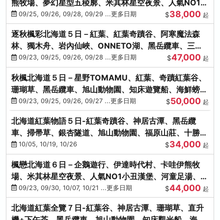
熊牧場、夢幻星型五稜廓、米其林星空夜景、人氣NO1小
38,000
丑漢堡、洞爺花火
09/25, 09/26, 09/28, 09/29 ...更多日期
$
起
逐秋楓彩北海道５日－紅葉、紅葉奇蹟谷、阿寒魔法森
林、獨木舟、岩內仙峽、ONNETO湖、黑岳纜車、三國
47,000
峠、豐平峽、螃蟹溫泉
09/23, 09/25, 09/26, 09/28 ...更多日期
$
起
秋楓北海道５日－星野TOMAMU、紅葉、奇蹟紅葉谷、
珊瑚草、黑岳纜車、旭山動物園、知床遊覽船、海鮮螃蟹
50,000
和牛吃到飽
09/23, 09/25, 09/26, 09/27 ...更多日期
$
起
北海道紅葉物語５日-紅葉奇蹟谷、神居古潭、黑岳纜
車、掃帚草、銀杏隧道、旭山動物園、福原山莊、十勝牧
34,000
場、冰的美術館
10/05, 10/19, 10/26
$
起
楓戀北海道６日－企鵝遊行、伊達時代村、卡哇伊熊牧
場、米其林星空夜景、人氣NO1小丑漢堡、河童足湯、奇
44,000
幻燈遊步道、洞爺花火
09/23, 09/30, 10/07, 10/21 ...更多日期
$
起
北海道紅葉全覽７日-紅葉谷、神居古潭、珊瑚草、直升
機+下午茶、黑岳纜車、旭山動物園、知床觀光船、海膽