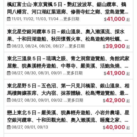
楓紅富士山‧東京賞楓５日 - 艷紅波波草、鋸山纜車、鶴
岡八幡宮、河口湖紅葉迴廊、修善寺虹之鄉、堂島遊覽
41,000
船、熱海梅園
11/01, 11/02, 11/03, 11/04 ...更多日期
$
起
東北星空銀河纜車５日－銀山溫泉、奧入瀨溪流、採水
果、十和田湖遊船、秋田懷舊火車、松島遊船烤牡蠣、嚴
39,900
美溪、螃蟹本家
08/23, 08/24, 08/26, 08/27 ...更多日期
$
起
東北三溫泉５日－琉璃之眼、青之洞窟遊覽船、角館武家
屋敷、猊鼻溪輕舟遊船、中尊寺、嚴美溪、活鮑魚燒、烤
41,900
牡蠣、握壽司體驗
08/27, 08/30, 08/31, 09/01 ...更多日期
$
起
東北星野５日－五色沼、第一只見川橋梁、銀山溫泉、相
馬樓舞孃茶席、大內宿、抹茶體驗、松島灣遊覽船、最上
42,900
川輕舟、螃蟹御膳
08/27, 08/30, 09/01, 09/02 ...更多日期
$
起
戀上東北５日－嚴美溪、猊鼻輕舟遊船、小岩井農場、星
空銀河纜車、十和田觀光船、奧入瀨溪流、睡魔之家、朱
40,900
紅社殿（仙台／青森）
08/27, 09/01, 09/13
$
起