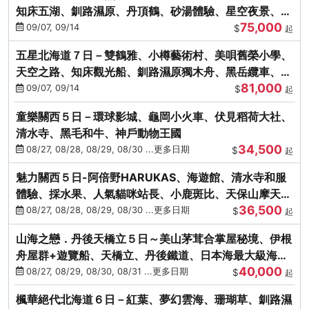
知床五湖、釧路濕原、丹頂鶴、砂湯體驗、星空夜景、洞
75,000
爺花火、螃蟹懷石料理
09/07, 09/14
$
起
五星北海道７日－雙鶴雅、小樽藝術村、美唄舊榮小學、
天空之路、知床觀光船、釧路濕原獨木舟、黑岳纜車、流
81,000
冰硝子館DIY玻璃杯
09/07, 09/14
$
起
童樂關西５日－環球影城、龜岡小火車、伏見稻荷大社、
清水寺、黑毛和牛、神戶動物王國
34,500
08/27, 08/28, 08/29, 08/30 ...更多日期
$
起
魅力關西５日-阿倍野HARUKAS、海遊館、清水寺和服
體驗、採水果、人氣貓咪站長、小鹿斑比、天保山摩天
36,500
輪、水上巴士
08/27, 08/28, 08/29, 08/30 ...更多日期
$
起
山海之戀．丹後天橋立５日～美山茅茸合掌屋秘境、伊根
舟屋群+遊覽船、天橋立、丹後鐵道、日本海最大級海鮮
40,000
市場
08/27, 08/29, 08/30, 08/31 ...更多日期
$
起
楓華絕代北海道６日－紅葉、夢幻雲海、珊瑚草、釧路濕