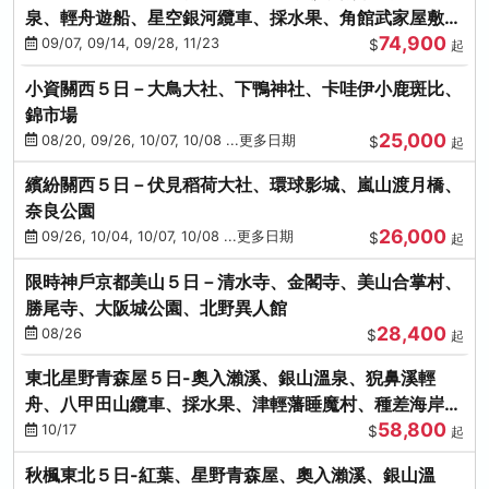
泉、輕舟遊船、星空銀河纜車、採水果、角館武家屋敷
74,900
(不進免稅店)(仙/青)
09/07, 09/14, 09/28, 11/23
$
起
小資關西５日－大鳥大社、下鴨神社、卡哇伊小鹿斑比、
錦市場
25,000
08/20, 09/26, 10/07, 10/08 ...更多日期
$
起
繽紛關西５日－伏見稻荷大社、環球影城、嵐山渡月橋、
奈良公園
26,000
09/26, 10/04, 10/07, 10/08 ...更多日期
$
起
限時神戶京都美山５日－清水寺、金閣寺、美山合掌村、
勝尾寺、大阪城公園、北野異人館
28,400
08/26
$
起
東北星野青森屋５日-奧入瀨溪、銀山溫泉、猊鼻溪輕
舟、八甲田山纜車、採水果、津輕藩睡魔村、種差海岸
58,800
(不進免稅店)
10/17
$
起
秋楓東北５日-紅葉、星野青森屋、奧入瀨溪、銀山溫