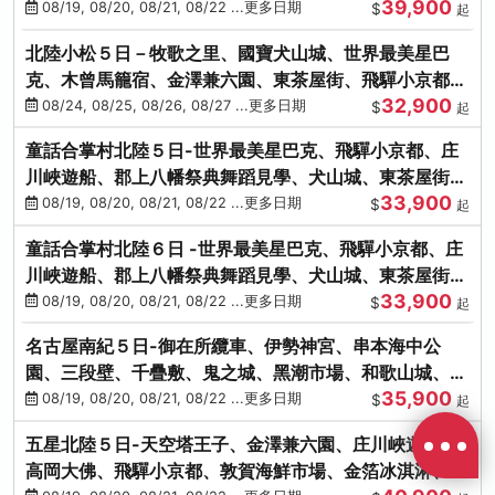
39,900
花之里絢爛花海
08/19, 08/20, 08/21, 08/22 ...更多日期
$
起
北陸小松５日－牧歌之里、國寶犬山城、世界最美星巴
克、木曾馬籠宿、金澤兼六園、東茶屋街、飛驒小京都、
32,900
白川鄉合掌村
08/24, 08/25, 08/26, 08/27 ...更多日期
$
起
童話合掌村北陸５日-世界最美星巴克、飛驒小京都、庄
川峽遊船、郡上八幡祭典舞蹈見學、犬山城、東茶屋街、
33,900
松葉蟹、金箔冰淇淋
08/19, 08/20, 08/21, 08/22 ...更多日期
$
起
童話合掌村北陸６日 -世界最美星巴克、飛驒小京都、庄
川峽遊船、郡上八幡祭典舞蹈見學、犬山城、東茶屋街、
33,900
松葉蟹、金箔冰淇淋
08/19, 08/20, 08/21, 08/22 ...更多日期
$
起
名古屋南紀５日-御在所纜車、伊勢神宮、串本海中公
園、三段壁、千疊敷、鬼之城、黑潮市場、和歌山城、伊
35,900
勢龍蝦溫泉
08/19, 08/20, 08/21, 08/22 ...更多日期
$
起
五星北陸５日-天空塔王子、金澤兼六園、庄川峽遊船、
高岡大佛、飛驒小京都、敦賀海鮮市場、金箔冰淇淋、鰻