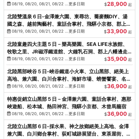
28,900
街、下呂溫泉
08/19, 08/20, 08/21, 08/22 ...更多日期
$
起
北陸雙溫泉６日-金澤兼六園、東尋坊、蕎麥麵DIY、湯
國之森、越前陶藝村、童話合掌村、飛驒小京都、郡上八
33,900
幡
08/19, 08/20, 08/21, 08/22 ...更多日期
$
起
北陸童趣四大主題５日－樂高樂園、SEA LIFE水族館、
牧歌之里、JR磁浮鐵道館、大鐘乳石洞、郡上八幡邊走
35,900
邊吃
08/19, 08/20, 08/21, 08/22 ...更多日期
$
起
北陸黑部峽谷５日-峽谷鐵道小火車、立山黑部、絕美上
高地、兼六園、白川合掌村、海鮮市場、螃蟹饗宴、名湯
36,900
雙溫泉
08/19, 08/20, 08/21, 08/22 ...更多日期
$
起
特惠促銷立山黑部５日－金澤兼六園、童話合掌村、惠那
峽遊船、松本城、熱田神宮、飛驒小京都、木曾馬籠宿
36,900
08/19, 08/20, 08/21, 08/22 ...更多日期
$
起
北陸立山黑部６日-採水果、神之故鄉絕美上高地、金澤
兼六園、白川鄉合掌村、荻町城跡展望台、東茶屋街、名