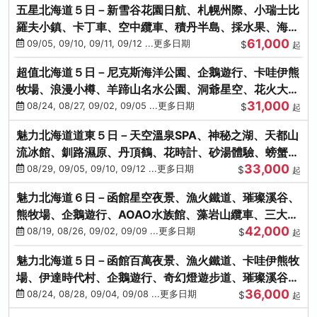
五星北海道５日－新雪谷花園日航、札幌州際、小瑞士比
羅夫小鎮、卡丁車、空中纜車、積丹半島、採水果、海鮮
61,000
和牛螃蟹放題
09/05, 09/10, 09/11, 09/12 ...更多日期
$
起
超值北海道５日－尼克斯海洋公園、企鵝遊行、卡哇伊熊
牧場、浪漫小樽、羊蹄山名水公園、洞爺星空、花火大
31,000
會、螃蟹懷石料理
08/24, 08/27, 09/02, 09/05 ...更多日期
$
起
魅力北海道道東５日－天空溫泉SPA、神秘之湖、天都山
流冰館、釧路濕原、丹頂鶴、花時計、砂湯體驗、螃蟹吃
33,000
到飽
08/29, 09/05, 09/10, 09/12 ...更多日期
$
起
魅力北海道６日－函館星空夜景、漁火鐵道、璀璨溪谷、
熊牧場、企鵝遊行、AOAO水族館、藻岩山纜車、三大螃
42,000
蟹吃到飽
08/19, 08/26, 09/02, 09/09 ...更多日期
$
起
魅力北海道５日－函館百萬夜景、漁火鐵道、卡哇伊熊牧
場、伊達時代村、企鵝遊行、奇幻燈遊步道、璀璨溪谷、
36,000
人氣NO1小丑漢堡
08/24, 08/28, 09/04, 09/08 ...更多日期
$
起