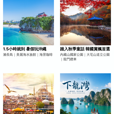
1.5小時就到 暑假玩沖繩
踏入秋季童話 韓國賞楓首選
瀨長島｜美麗海水族館｜海景咖啡
內藏山國家公園｜大芚山道立公園
｜龍門纜車