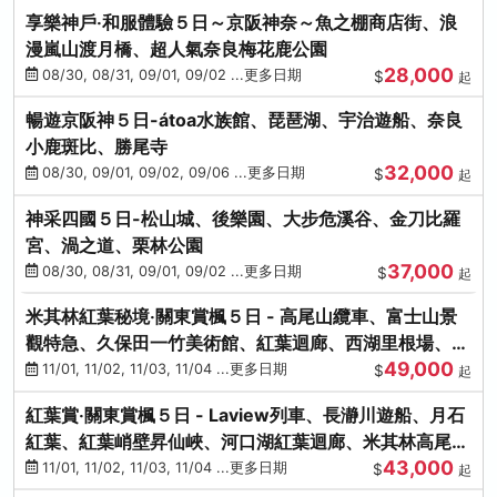
享樂神戶‧和服體驗５日～京阪神奈～魚之棚商店街、浪
漫嵐山渡月橋、超人氣奈良梅花鹿公園
28,000
08/30, 08/31, 09/01, 09/02 ...更多日期
$
起
暢遊京阪神５日-átoa水族館、琵琶湖、宇治遊船、奈良
小鹿斑比、勝尾寺
32,000
08/30, 09/01, 09/02, 09/06 ...更多日期
$
起
神采四國５日-松山城、後樂園、大步危溪谷、金刀比羅
宮、渦之道、栗林公園
37,000
08/30, 08/31, 09/01, 09/02 ...更多日期
$
起
米其林紅葉秘境‧關東賞楓５日 - 高尾山纜車、富士山景
觀特急、久保田一竹美術館、紅葉迴廊、西湖里根場、銀
49,000
杏大道
11/01, 11/02, 11/03, 11/04 ...更多日期
$
起
紅葉賞‧關東賞楓５日 - Laview列車、長瀞川遊船、月石
紅葉、紅葉峭壁昇仙峽、河口湖紅葉迴廊、米其林高尾
43,000
山、海鮮盛宴
11/01, 11/02, 11/03, 11/04 ...更多日期
$
起