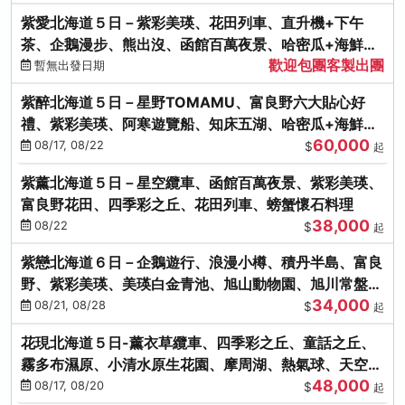
紫愛北海道５日－紫彩美瑛、花田列車、直升機+下午
茶、企鵝漫步、熊出沒、函館百萬夜景、哈密瓜+海鮮和
歡迎包團客製出團
牛八大螃蟹吃到飽
暫無出發日期
紫醉北海道５日－星野TOMAMU、富良野六大貼心好
禮、紫彩美瑛、阿寒遊覽船、知床五湖、哈密瓜+海鮮和
60,000
牛螃蟹吃到飽
08/17, 08/22
$
起
紫薰北海道５日－星空纜車、函館百萬夜景、紫彩美瑛、
富良野花田、四季彩之丘、花田列車、螃蟹懷石料理
38,000
08/22
$
起
紫戀北海道６日－企鵝遊行、浪漫小樽、積丹半島、富良
野、紫彩美瑛、美瑛白金青池、旭山動物園、旭川常盤旋
34,000
轉塔
08/21, 08/28
$
起
花現北海道５日-薰衣草纜車、四季彩之丘、童話之丘、
霧多布濕原、小清水原生花園、摩周湖、熱氣球、天空溫
48,000
泉SPA、螃蟹吃到飽
08/17, 08/20
$
起