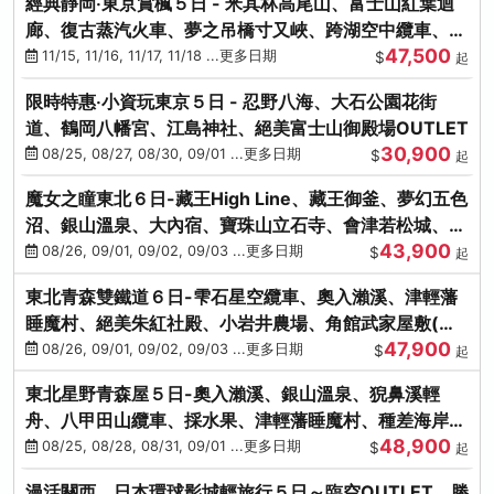
經典靜岡‧東京賞楓５日 - 米其林高尾山、富士山紅葉迴
廊、復古蒸汽火車、夢之吊橋寸又峽、跨湖空中纜車、抹
47,500
茶體驗、三溪園
11/15, 11/16, 11/17, 11/18 ...更多日期
$
起
限時特惠‧小資玩東京５日 - 忍野八海、大石公園花街
道、鶴岡八幡宮、江島神社、絕美富士山御殿場OUTLET
30,900
08/25, 08/27, 08/30, 09/01 ...更多日期
$
起
魔女之瞳東北６日-藏王High Line、藏王御釜、夢幻五色
沼、銀山溫泉、大內宿、寶珠山立石寺、會津若松城、燒
43,900
肉吃到飽
08/26, 09/01, 09/02, 09/03 ...更多日期
$
起
東北青森雙鐵道６日-雫石星空纜車、奧入瀨溪、津輕藩
睡魔村、絕美朱紅社殿、小岩井農場、角館武家屋敷(不
47,900
進免稅店)
08/26, 09/01, 09/02, 09/03 ...更多日期
$
起
東北星野青森屋５日-奧入瀨溪、銀山溫泉、猊鼻溪輕
舟、八甲田山纜車、採水果、津輕藩睡魔村、種差海岸、
48,900
法式料理(不進免稅店)
08/25, 08/28, 08/31, 09/01 ...更多日期
$
起
漫活關西．日本環球影城輕旅行５日～臨空OUTLET、勝