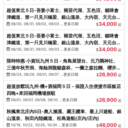
超值東北５日-吾妻小富士、豬苗代湖、五色沼、貓咪會
津鐵道、第一只見川橋梁、銀山溫泉、大內宿、天元台高
34,000
原纜車
08/30, 08/31, 09/02, 09/03 ...更多日期
$
起
超值東北５日-吾妻小富士、豬苗代湖、五色沼、貓咪會
津鐵道、第一只見川橋梁、銀山溫泉、大內宿、天元台高
34,000
原纜車
08/30, 08/31, 09/02, 09/03 ...更多日期
$
起
限時特惠‧小資玩九州５日 - 角島展望台、元乃隅神社、
三億年秋芳洞、海蝕洞龍貓森林、一蘭之森拉麵、櫻井二
26,900
見浦
08/24, 08/29, 09/01, 09/07 ...更多日期
$
起
超值放鬆玩九州‧機+酒福岡５日 - 保證入住便捷市區飯店
四晚+來回福岡機場接駁
26,900
09/01, 09/07, 09/08, 09/10 ...更多日期
$
起
秋楓東北庄內5日-奧入瀨溪、藏王纜車、最上川遊船、銀
山溫泉、秋田內陸鐵道、松島遊船(庄內/庄內)
46,000
10/18, 10/22, 10/26, 10/30 ...更多日期
$
起