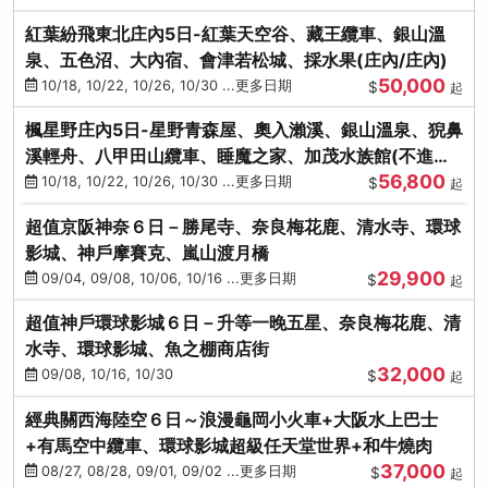
紅葉紛飛東北庄內5日-紅葉天空谷、藏王纜車、銀山溫
泉、五色沼、大內宿、會津若松城、採水果(庄內/庄內)
50,000
10/18, 10/22, 10/26, 10/30 ...更多日期
$
起
楓星野庄內5日-星野青森屋、奧入瀨溪、銀山溫泉、猊鼻
溪輕舟、八甲田山纜車、睡魔之家、加茂水族館(不進店)
56,800
(庄內/庄內)
10/18, 10/22, 10/26, 10/30 ...更多日期
$
起
超值京阪神奈６日－勝尾寺、奈良梅花鹿、清水寺、環球
影城、神戶摩賽克、嵐山渡月橋
29,900
09/04, 09/08, 10/06, 10/16 ...更多日期
$
起
超值神戶環球影城６日－升等一晚五星、奈良梅花鹿、清
水寺、環球影城、魚之棚商店街
32,000
09/08, 10/16, 10/30
$
起
經典關西海陸空６日～浪漫龜岡小火車+大阪水上巴士
+有馬空中纜車、環球影城超級任天堂世界+和牛燒肉
37,000
08/27, 08/28, 09/01, 09/02 ...更多日期
$
起