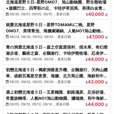
北海道星野５日-星野OMO7、旭山動物園、野生熊牧場
+遊園巴士、四季彩の丘、卡哇伊草泥馬、美瑛白金青
40,000
池、螃蟹吃到飽
08/30, 09/01, 09/05, 09/10 ...更多日期
$
起
就愛北海道星野５日－星野TOMAMU二晚、星野
OMO7、美瑛青池、海膽涮涮鍋、人氣NO1旭山動物
47,000
園、海鮮和牛螃蟹吃到飽
08/24, 08/30, 09/03, 09/05 ...更多日期
$
起
青の洞窟北海道５日－森之空庭渡假村、採水果、奇幻燈
遊步道、藝術之森、企鵝遊行、卡哇伊熊牧場、忍者伊達
44,000
時代村、螃蟹吃到飽
08/24, 09/05, 09/06, 09/09 ...更多日期
$
起
初戀北海道５日－獨家洞爺直升機、企鵝遊行、天狗山纜
車、函館百萬星空夜景、海膽、北方馬公園、海鮮和牛螃
43,000
蟹吃到飽
08/25, 09/02, 09/05, 09/09 ...更多日期
$
起
遇上初戀北海道５日－五星鶴雅、釧路濕原、足浴砂湯、
常盤旋轉塔、人氣NO1旭山動物園、爐端燒、和牛海鮮螃
44,000
蟹吃到飽
09/05, 09/10, 09/12, 09/14 ...更多日期
$
起