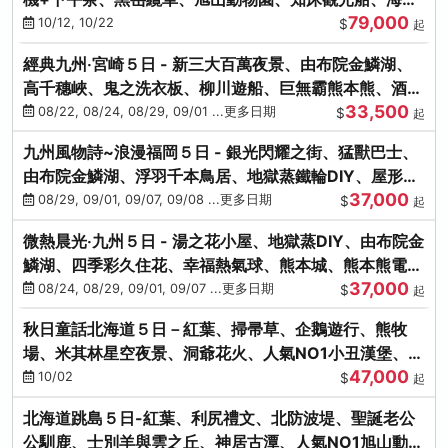
79,000
涮涮鍋(不進免稅店)
10/12, 10/22
$
起
經典九州‧宮崎５日 - 新三大百萬夜景、由布院金鱗湖、
高千穗峽、鬼之洗衣板、柳川遊船、巨無霸熊本熊、酒造
33,500
見學試飲
08/22, 08/24, 08/29, 09/01 ...更多日期
$
起
九州風物詩~浪漫福岡５日 - 銀光閃耀之街、猛獸巴士、
由布院金鱗湖、浮羽千本鳥居、地獄蒸鐵輪DIY、屋形船
37,000
晚宴、鸕鶿捕魚
08/29, 09/01, 09/07, 09/08 ...更多日期
$
起
微熱晨光‧九州５日 - 湯之花小屋、地獄蒸DIY、由布院金
鱗湖、四季彩久住花、幸福熱氣球、熊本城、熊本熊電
37,000
鐵、螃蟹吃到飽
08/24, 08/29, 09/01, 09/07 ...更多日期
$
起
秋日童話北海道５日－紅葉、掃帚草、企鵝遊行、熊牧
場、米其林星空夜景、洞爺花火、人氣NO1小丑漢堡、螃
47,000
蟹放題(千/函)
10/02
$
起
北海道跳島５日-紅葉、利尻禮文、北防波堤、聖誕老公
公馴鹿、士別羊與雲之丘、神居古潭、人氣NO1旭山動物