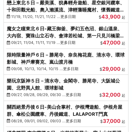
戀上東北５日－嚴美溪、猊鼻輕舟遊船、星空銀河纜車、
十和田觀光船、奧入瀨溪流、津輕藩睡魔村、懷舊鐵道
43,900
（青森／仙台）
11/19, 11/20, 11/21, 11/22 ...更多日期
$
起
魔女之瞳東北６日-藏王御釜、夢幻五色沼、銀山溫泉、
大內宿、寶珠山立石寺、會津若松城、第一只見川橋梁、
47,000
燒肉吃到飽
09/21, 11/04, 11/11, 11/19 ...更多日期
$
起
限時限量神戶６日－勝尾寺、奈良梅花鹿、清水寺、環球
影城、神戶摩賽克、嵐山渡月橋
29,000
09/08, 10/13, 10/14, 10/15 ...更多日期
$
起
樂玩京阪神５日－清水寺、金閣寺、勝尾寺、大阪城公
園、北野異人館、環球影城
32,000
09/27, 09/28, 09/29, 09/30 ...更多日期
$
起
關西絕景丹後６日-美山合掌村、伊根灣遊船、伊根舟屋
群、傘松公園纜車、丹後鐵道、LALAPORT門真
37,000
08/28, 09/01, 09/02, 09/03 ...更多日期
$
起