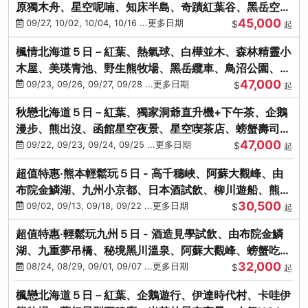
原獨木舟、星空呢喃、知床半島、奇蹟紅葉谷、黑岳空中
45,000
纜車、旭山動物園
09/27, 10/02, 10/04, 10/16 ...更多日期
$
起
楓情北海道５日－紅葉、熱氣球、白樺並木、森林精靈小
木屋、美瑛青池、野生熊牧場、黑岳纜車、鳥沼公園、紅
47,000
葉奇蹟谷、螃蟹吃到飽
09/23, 09/26, 09/27, 09/28 ...更多日期
$
起
秋戀北海道５日－紅葉、獨家洞爺直升機+下午茶、企鵝
漫步、熊出沒、函館星空夜景、星空喫茶店、螃蟹壽司、
47,000
海膽、三大螃蟹放題
09/22, 09/23, 09/24, 09/25 ...更多日期
$
起
超值特惠‧熊本輕鬆玩５日 - 高千穗峽、阿蘇大觀峰、由
布院金鱗湖、九州小京都、日本酒試飲、柳川遊船、熊本
30,500
城、熊本AEON
09/02, 09/13, 09/18, 09/22 ...更多日期
$
起
超值特惠‧輕鬆玩九州５日 - 酒造見學試飲、由布院金鱗
湖、九重夢吊橋、秘境黑川溫泉、阿蘇大觀峰、螃蟹吃到
32,000
飽
08/24, 08/29, 09/01, 09/07 ...更多日期
$
起
楓戀北海道５日－紅葉、企鵝遊行、伊達時代村、卡哇伊