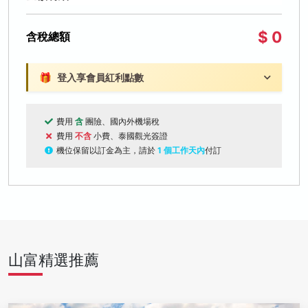
$ 0
含稅總額
🎁
登入享會員紅利點數
費用
含
團險、國內外機場稅
費用
不含
小費、泰國觀光簽證
機位保留以訂金為主，請於
1 個工作天內
付訂
山富精選推薦