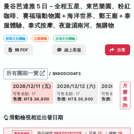
曼谷芭達雅５日－全程五星、東芭樂園、粉紅
咖啡、賽福瑞動物園＋海洋世界、鄭王廟＋泰
服體驗、泰式按摩、夜遊湄南河、無購物
部落文化體驗
主題樂園
在地文化體驗
轉 PDF
線上客服
分享
所有團期一覽
/
BKK05CI04F3
月
(四)
2026/12/11 (五)
2026/12/12 (六)
2026/12/13 
曆
可售名額: 17
可售名額: 17
可售名額: 17
查
00
售價: NT$ 36,800
售價: NT$ 36,800
售價: NT$ 35,8
詢
滑動檢視相近出發日期
商品編號
BKK05261211E
/
可售
17
/
總數
18
需客服確認