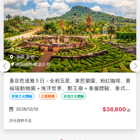
5天
泰國 曼谷
桃園國際機場出發
曼谷芭達雅５日－全程五星、東芭樂園、粉紅咖啡、賽
福瑞動物園＋海洋世界、鄭王廟＋泰服體驗、泰式按
摩、夜遊湄南河、無購物
部落文化體驗
主題樂園
在地文化體驗
$36,800
2026/12/10
起
評分資料不足