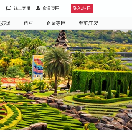
線上客服
會員專區
登入/註冊
照簽證
租車
企業專區
奢華訂製