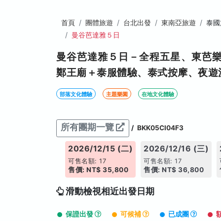
首頁
團體旅遊
台北出發
東南亞旅遊
泰國
曼谷芭達雅５日
曼谷芭達雅５日－全程五星、東芭
鄭王廟＋泰服體驗、泰式按摩、夜遊
部落文化體驗
主題樂園
在地文化體驗
所有團期一覽
/
BKK05CI04F3
026/12/14 (一)
2026/12/15 (二)
2026/12/16 (三)
售名額: 17
可售名額: 17
可售名額: 17
價: NT$ 35,800
售價: NT$ 35,800
售價: NT$ 36,800
滑動檢視相近出發日期
保證出發
可候補
已成團