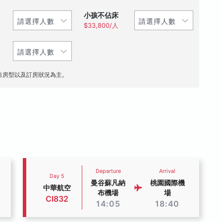
小孩不佔床
$33,800/人
售房型以及訂房狀況為主。
Departure
Arrival
Day 5
曼谷蘇凡納
桃園國際機
中華航空
布機場
場
CI832
14:05
18:40