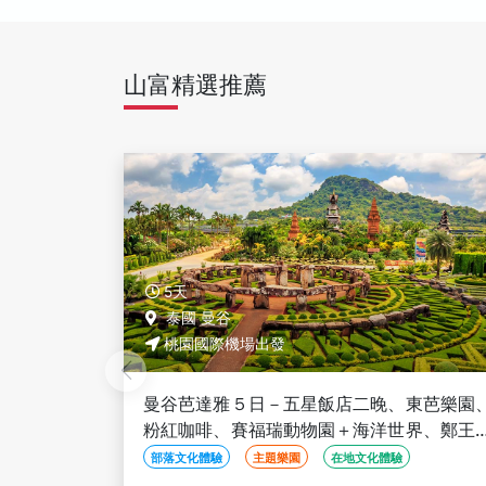
山富精選推薦
5天
泰國 曼谷
桃園國際機場出發
東芭樂園、
曼谷芭達雅５日－全程五星、東芭樂園、粉
界、鄭王廟
咖啡、賽福瑞動物園＋海洋世界、鄭王廟＋
河、無購物
服體驗、泰式按摩、夜遊湄南河、無購物
部落文化體驗
主題樂園
在地文化體驗