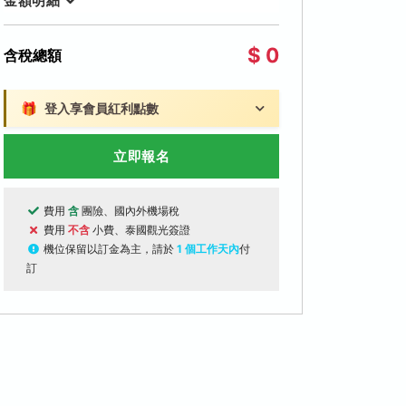
金額明細
$ 0
含稅總額
🎁
登入享會員紅利點數
立即報名
費用
含
團險、國內外機場稅
費用
不含
小費、泰國觀光簽證
機位保留以訂金為主，請於
1 個工作天內
付
訂