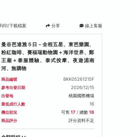
列印/下載檔案
分享
線上客服
曼谷芭達雅５日－全程五星、東芭樂園、
粉紅咖啡、賽福瑞動物園＋海洋世界、鄭
王廟＋泰服體驗、泰式按摩、夜遊湄南
河、無購物
BKK05261215F
商品編號
2026/12/15
參考出發日期
2026/12/20 (日)
2026/12/21 (一)
2026/12/22 (二
桃園國際機場
出發地
可售名額: 17
可售名額: 17
可售名額: 17
16
最低成行人數
售價: NT$ 35,800
售價: NT$ 35,800
售價: NT$ 35,800
可售
17
/ 總數
18
機位狀況
評分資料不足
商品評分