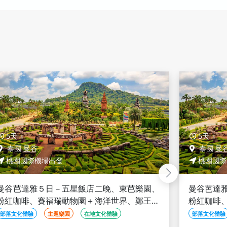
5天
5天
泰國 曼谷
泰國 曼
桃園國際機場出發
桃園國際
曼谷芭達雅５日－五星飯店二晚、東芭樂園、
曼谷芭達
粉紅咖啡、賽福瑞動物園＋海洋世界、鄭王廟
咖啡、賽
＋泰服體驗、泰式按摩、夜遊湄南河、無購物
服體驗、
部落文化體驗
主題樂園
在地文化體驗
部落文化體驗