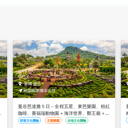
5天
泰國 曼谷
桃園國際機場出發
紅
曼谷芭達雅５日－五星飯店二晚、東芭樂園、
泰
粉紅咖啡、賽福瑞動物園＋海洋世界、鄭王廟
＋泰服體驗、泰式按摩、夜遊湄南河、無購物
部落文化體驗
主題樂園
在地文化體驗