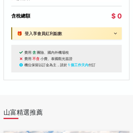
$ 0
含稅總額
🎁
登入享會員紅利點數
費用
含
團險、國內外機場稅
費用
不含
小費、泰國觀光簽證
機位保留以訂金為主，請於
1 個工作天內
付訂
山富精選推薦