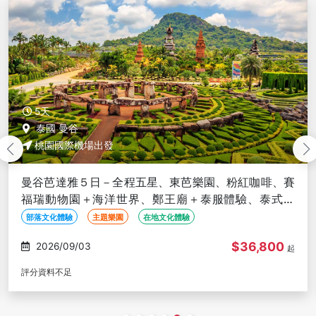
5天
泰國 曼谷
桃園國際機場出發
曼谷芭達雅５日－全程五星、東芭樂園、粉紅咖啡、賽
福瑞動物園＋海洋世界、鄭王廟＋泰服體驗、泰式按
摩、夜遊湄南河、無購物
部落文化體驗
主題樂園
在地文化體驗
$36,800
2026/09/03
起
評分資料不足