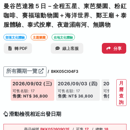
曼谷芭達雅５日－全程五星、東芭樂園、粉紅
咖啡、賽福瑞動物園＋海洋世界、鄭王廟＋泰
服體驗、泰式按摩、夜遊湄南河、無購物
部落文化體驗
主題樂園
在地文化體驗
轉 PDF
線上客服
分享
所有團期一覽
/
BKK05CI04F3
月
(二)
2026/09/02 (三)
2026/09/03 (四)
2026/09/0
曆
可售名額: 17
可售名額: 17
可售名額: 17
查
00
售價: NT$ 36,800
售價: NT$ 36,800
售價: NT$ 36
詢
滑動檢視相近出發日期
商品編號
BKK05260902F
/
可售
17
/
總數
18