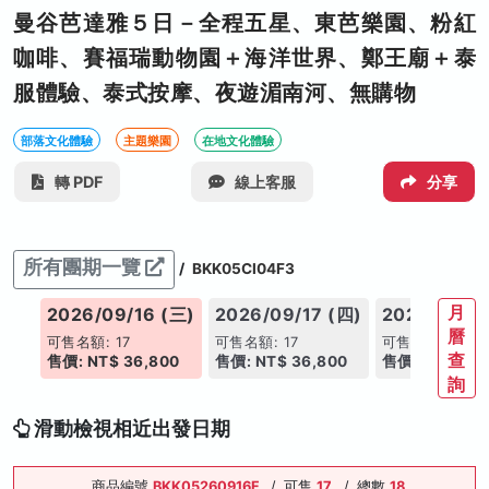
曼谷芭達雅５日－全程五星、東芭樂園、粉紅
咖啡、賽福瑞動物園＋海洋世界、鄭王廟＋泰
服體驗、泰式按摩、夜遊湄南河、無購物
部落文化體驗
主題樂園
在地文化體驗
轉 PDF
線上客服
分享
所有團期一覽
/
BKK05CI04F3
月
(二)
2026/09/16 (三)
2026/09/17 (四)
2026/09/18
曆
可售名額: 17
可售名額: 17
可售名額: 17
查
00
售價: NT$ 36,800
售價: NT$ 36,800
售價: NT$ 36,
詢
滑動檢視相近出發日期
商品編號
BKK05260916F
/
可售
17
/
總數
18