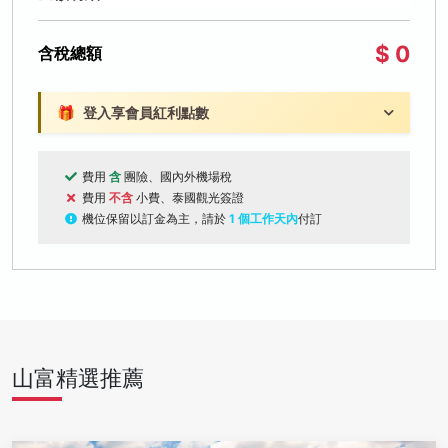
$ 0
含稅總額
🎁
登入享會員紅利點數
費用
含
團險、國內外機場稅
費用
不含
小費、泰國觀光簽證
機位保留以訂金為主，請於
1 個工作天內
付訂
山富精選推薦