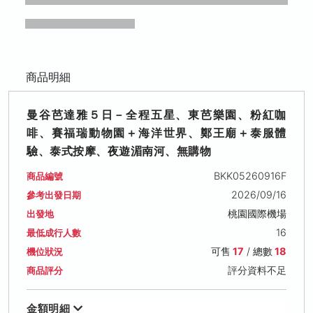
商品明細
曼谷芭達雅５日－全程五星、東芭樂園、粉紅咖
啡、賽福瑞動物園＋海洋世界、鄭王廟＋泰服體
驗、泰式按摩、夜遊湄南河、無購物
BKK05260916F
商品編號
2026/09/16
參考出發日期
桃園國際機場
出發地
16
最低成行人數
可售
17
/ 總數
18
機位狀況
評分資料不足
商品評分
金額明細