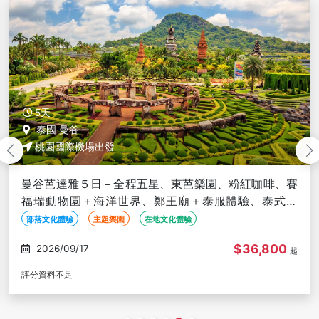
5天
泰國 曼谷
桃園國際機場出發
曼谷芭達雅５日－全程五星、東芭樂園、粉紅咖啡、賽
福瑞動物園＋海洋世界、鄭王廟＋泰服體驗、泰式按
摩、夜遊湄南河、無購物
部落文化體驗
主題樂園
在地文化體驗
$36,800
2026/09/18
起
評分資料不足