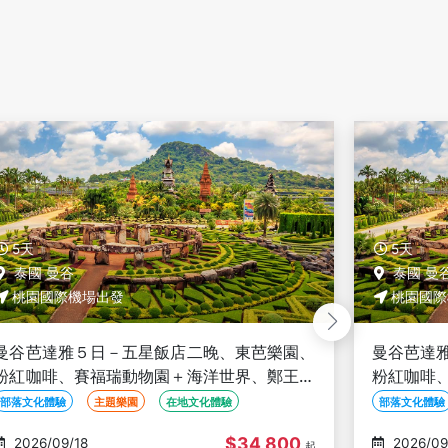
5天
5天
泰國 曼谷
泰國 曼
桃園國際機場出發
桃園國際
曼谷芭達雅５日－五星飯店二晚、東芭樂園、
曼谷芭達
粉紅咖啡、賽福瑞動物園＋海洋世界、鄭王廟
咖啡、賽
＋泰服體驗、泰式按摩、夜遊湄南河、無購物
服體驗、
部落文化體驗
主題樂園
在地文化體驗
部落文化體驗
$34,800
2026/09/19
2026/09
起