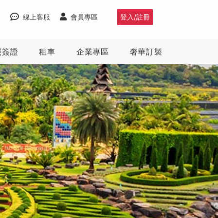
線上客服
會員專區
登入/註冊
照簽證
租車
企業專區
奢華訂製