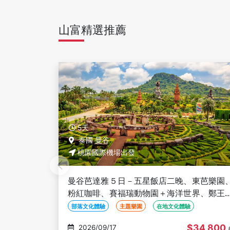
山富精選推薦
5天
泰國 曼谷
桃園國際機場出發
東芭樂園、
曼谷芭達雅５日－全程五星、東芭樂園、粉
界、鄭王廟
咖啡、賽福瑞動物園＋海洋世界、鄭王廟＋
河、無購物
服體驗、泰式按摩、夜遊湄南河、無購物
部落文化體驗
主題樂園
在地文化體驗
34,800
$36,800
2026/09/17
起