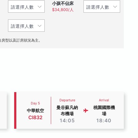
小孩不佔床
$34,800/人
售房型以及訂房狀況為主。
Departure
Arrival
Day 5
曼谷蘇凡納
桃園國際機
中華航空
布機場
場
CI832
14:05
18:40