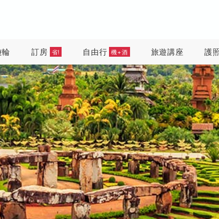
遊輪
訂房
自由行
旅遊講座
護
省!
機+酒