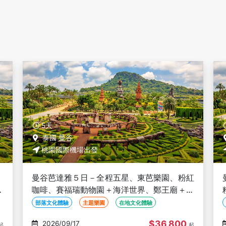
5天
泰國 曼谷
桃園國際機場出發
紅
曼谷芭達雅５日－五星飯店二晚、東芭樂園、
泰
粉紅咖啡、賽福瑞動物園＋海洋世界、鄭王廟
＋泰服體驗、泰式按摩、夜遊湄南河、無購物
部落文化體驗
主題樂園
在地文化體驗
$34,800
2026/09/18
起
起