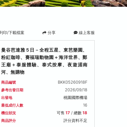
列印/下載檔案
分享
線上客服
曼谷芭達雅５日－全程五星、東芭樂園、
粉紅咖啡、賽福瑞動物園＋海洋世界、鄭
王廟＋泰服體驗、泰式按摩、夜遊湄南
河、無購物
BKK05260918F
商品編號
日)
2026/09/28 (一)
2026/09/29 (二)
2026/09/3
2026/09/18
參考出發日期
可售名額: 17
可售名額: 17
可售名額: 17
桃園國際機場
出發地
售價: NT$ 35,800
售價: NT$ 35,800
售價: NT$ 36
16
最低成行人數
可售
17
/ 總數
18
機位狀況
評分資料不足
商品評分