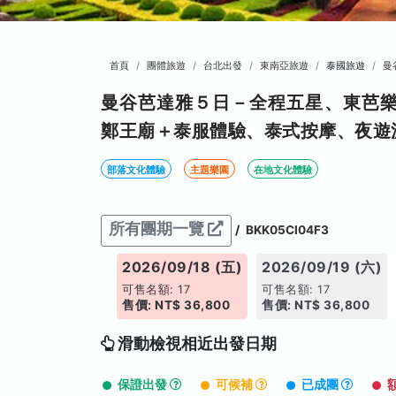
首頁
團體旅遊
台北出發
東南亞旅遊
泰國旅遊
曼
曼谷芭達雅５日－全程五星、東芭
鄭王廟＋泰服體驗、泰式按摩、夜遊
部落文化體驗
主題樂園
在地文化體驗
所有團期一覽
/
BKK05CI04F3
026/09/17 (四)
2026/09/18 (五)
2026/09/19 (六)
售名額: 17
可售名額: 17
可售名額: 17
: NT$ 36,800
售價: NT$ 36,800
售價: NT$ 36,800
滑動檢視相近出發日期
保證出發
可候補
已成團