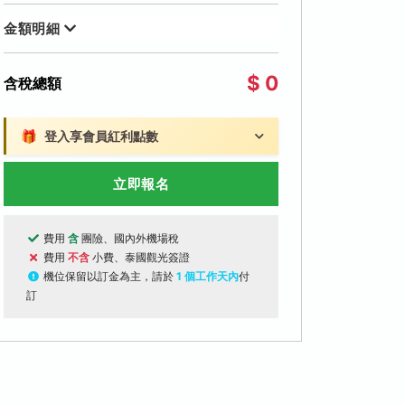
金額明細
$ 0
含稅總額
🎁
登入享會員紅利點數
立即報名
費用
含
團險、國內外機場稅
費用
不含
小費、泰國觀光簽證
機位保留以訂金為主，請於
1 個工作天內
付
訂