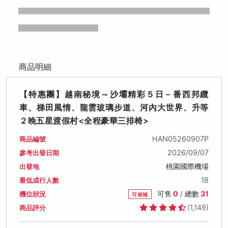
商品明細
【特惠團】越南秘境～沙壩精彩５日－番西邦纜
車、梯田風情、龍雲玻璃步道、河內大世界、升等
２晚五星渡假村<全程豪華三排椅>
HAN05260907P
商品編號
2026/09/07
參考出發日期
桃園國際機場
出發地
18
最低成行人數
可售
0
/ 總數
31
機位狀況
可候補
(1,149)
商品評分