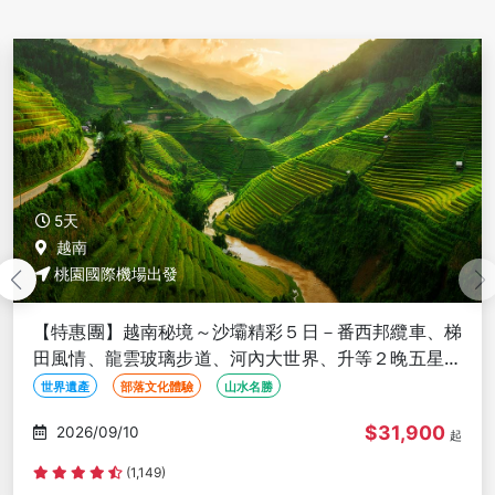
5天
越南
桃園國際機場出發
【特惠團】越南秘境～沙壩精彩５日－番西邦纜車、梯
田風情、龍雲玻璃步道、河內大世界、升等２晚五星渡
假村<全程豪華三排椅>
世界遺產
部落文化體驗
山水名勝
$31,900
2026/09/10
起
(1,149)