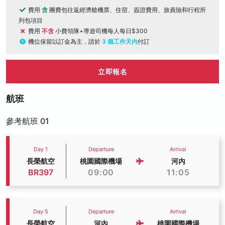
費用
含
團費包往返經濟艙機票、住宿、簽證費用、旅責險和行程所
列包項目
費用
不含
小費領隊+導遊司機每人每日$300
機位保留以訂金為主，請於
3 個工作天內
付訂
立即報名
航班
參考航班 01
Day 1
Departure
Arrival
長榮航空
桃園國際機場
河內
BR397
09:00
11:05
Day 5
Departure
Arrival
長榮航空
河內
桃園國際機場