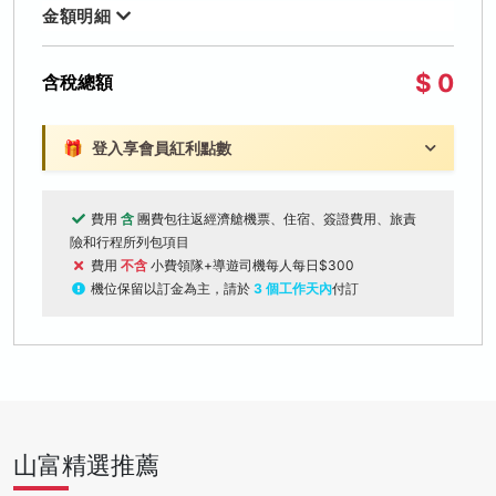
金額明細
$ 0
含稅總額
🎁
登入享會員紅利點數
費用
含
團費包往返經濟艙機票、住宿、簽證費用、旅責
險和行程所列包項目
費用
不含
小費領隊+導遊司機每人每日$300
機位保留以訂金為主，請於
3 個工作天內
付訂
山富精選推薦