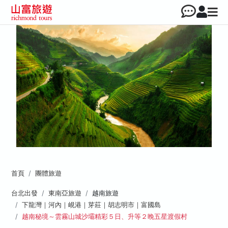
首頁
團體旅遊
台北出發
東南亞旅遊
越南旅遊
下龍灣｜河內｜峴港｜芽莊｜胡志明市｜富國島
越南秘境～雲霧山城沙壩精彩５日、升等２晚五星渡假村