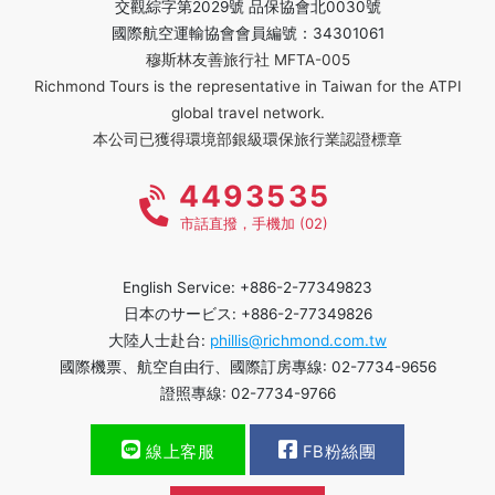
交觀綜字第2029號 品保協會北0030號
國際航空運輸協會會員編號：34301061
穆斯林友善旅行社 MFTA-005
Richmond Tours is the representative in Taiwan for the ATPI
global travel network.
本公司已獲得環境部銀級環保旅行業認證標章
4493535
市話直撥，手機加 (02)
English Service: +886-2-77349823
日本のサービス: +886-2-77349826
大陸人士赴台:
phillis@richmond.com.tw
國際機票、航空自由行、國際訂房專線: 02-7734-9656
證照專線: 02-7734-9766
線上客服
FB粉絲團