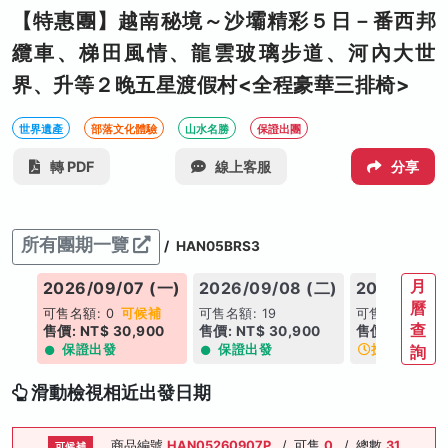
【特惠團】越南秘境～沙壩精彩５日－番西邦
纜車、梯田風情、龍雲玻璃步道、河內大世
界、升等２晚五星渡假村<全程豪華三排椅>
世界遺產
部落文化體驗
山水名勝
保證出團
轉 PDF
線上客服
分享
所有團期一覽
/
HAN05BRS3
月
(日)
2026/09/07 (一)
2026/09/08 (二)
2026/09/0
曆
可售名額: 0
可候補
可售名額: 19
可售名額: 19
查
0
售價: NT$ 30,900
售價: NT$ 30,900
售價: NT$ 31
保證出發
保證出發
搶手日期
詢
滑動檢視相近出發日期
商品編號
HAN05260907P
/
可售
0
/
總數
31
可候補