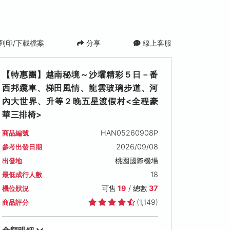
列印/下載檔案
分享
線上客服
【特惠團】越南秘境～沙壩精彩５日－番
西邦纜車、梯田風情、龍雲玻璃步道、河
內大世界、升等２晚五星渡假村<全程豪
華三排椅>
HAN05260908P
商品編號
2026/09/08
參考出發日期
六)
2026/09/13 (日)
2026/09/15 (二)
2026/09/17
桃園國際機場
出發地
可售名額: 16
可售名額: 10
可售名額: 7
18
最低成行人數
售價: NT$ 28,900
售價: NT$ 30,900
售價: NT$ 31,
保證出發
保證出發
可售
19
/ 總數
37
機位狀況
(1,149)
商品評分