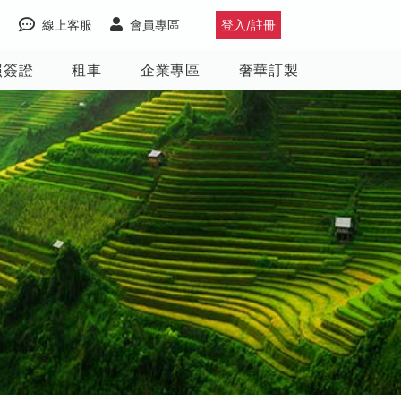
線上客服
會員專區
登入/註冊
照簽證
租車
企業專區
奢華訂製