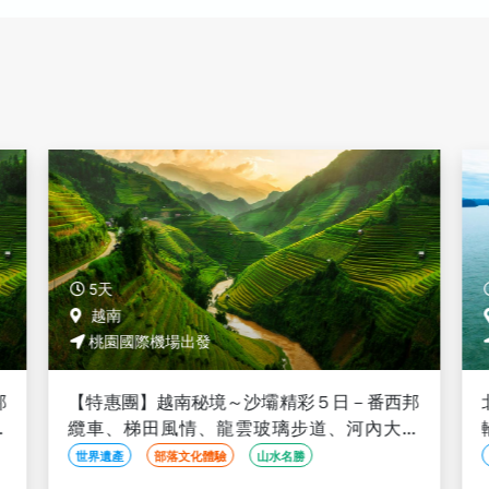
5天
越南
桃園國際機場出發
邦
【特惠團】越南秘境～沙壩精彩５日－番西邦
世
纜車、梯田風情、龍雲玻璃步道、河內大世
界、升等２晚五星渡假村<全程豪華三排椅>
世界遺產
部落文化體驗
山水名勝