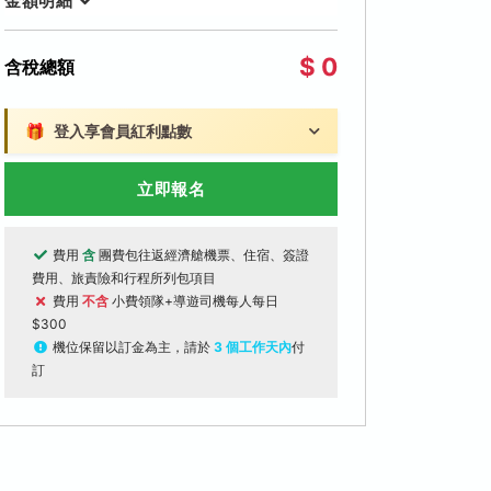
金額明細
$ 0
含稅總額
🎁
登入享會員紅利點數
立即報名
費用
含
團費包往返經濟艙機票、住宿、簽證
費用、旅責險和行程所列包項目
費用
不含
小費領隊+導遊司機每人每日
$300
機位保留以訂金為主，請於
3 個工作天內
付
訂