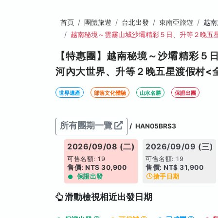
首頁
團體旅遊
台北出發
東南亞旅遊
越南
越南秘境～雲霧山城沙壩精彩５日、升等２晚五
【特惠團】越南秘境～沙壩精彩５
河內大世界、升等２晚五星渡假村<
世界遺產
部落文化體驗
山水名勝
保證出團
所有團期一覽
/
HAN05BRS3
26/09/07 (一)
2026/09/08 (二)
2026/09/09 (三)
名額: 6
可售名額: 19
可售名額: 19
: NT$ 30,900
售價: NT$ 30,900
售價: NT$ 31,900
保證出發
保證出發
搶手日期
滑動檢視相近出發日期