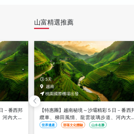
山富精選推薦
5天
越南
桃園國際機場出發
日－番西邦
【特惠團】越南秘境～沙壩精彩５日－番西
、河內大世
纜車、梯田風情、龍雲玻璃步道、河內大
三排椅>
界、升等２晚五星渡假村<全程豪華三排椅>
世界遺產
部落文化體驗
山水名勝