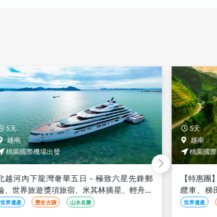
5天
5天
越南
越南
桃園國際機場出發
桃園國際
北越河內下龍灣奢華五日－極致六星先鋒郵
【特惠團
輪、世界旅遊獎項旅宿、米其林摘星、輕舟秘
纜車、梯
境陸龍灣、豪華三排椅遊覽車＜限時優惠團＞
界、升等
世界遺產
歷史古蹟
山水名勝
世界遺產