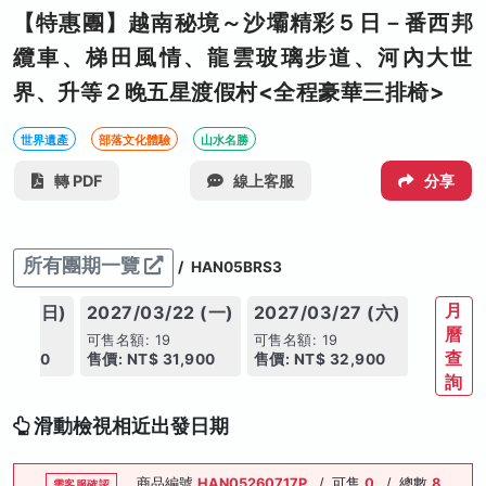
【特惠團】越南秘境～沙壩精彩５日－番西邦
纜車、梯田風情、龍雲玻璃步道、河內大世
界、升等２晚五星渡假村<全程豪華三排椅>
世界遺產
部落文化體驗
山水名勝
轉 PDF
線上客服
分享
所有團期一覽
/
HAN05BRS3
月
/21 (日)
2027/03/22 (一)
2027/03/27 (六)
曆
9
可售名額: 19
可售名額: 19
查
31,900
售價: NT$ 31,900
售價: NT$ 32,900
詢
滑動檢視相近出發日期
商品編號
HAN05260717P
/
可售
0
/
總數
8
需客服確認