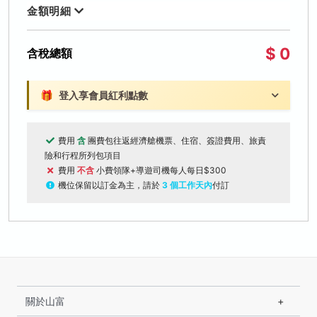
金額明細
$ 0
含稅總額
🎁
登入享會員紅利點數
費用
含
團費包往返經濟艙機票、住宿、簽證費用、旅責
險和行程所列包項目
費用
不含
小費領隊+導遊司機每人每日$300
機位保留以訂金為主，請於
3 個工作天內
付訂
關於山富