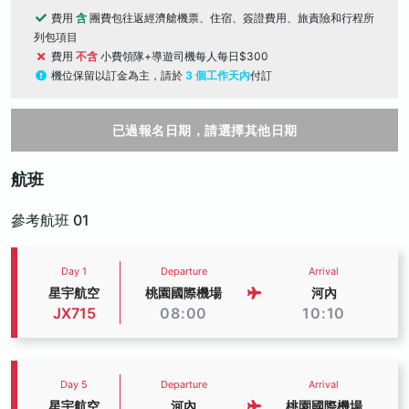
費用
含
團費包往返經濟艙機票、住宿、簽證費用、旅責險和行程所
列包項目
費用
不含
小費領隊+導遊司機每人每日$300
機位保留以訂金為主，請於
3 個工作天內
付訂
已過報名日期，請選擇其他日期
航班
參考航班 01
Day 1
Departure
Arrival
星宇航空
桃園國際機場
河內
JX715
08:00
10:10
Day 5
Departure
Arrival
星宇航空
河內
桃園國際機場