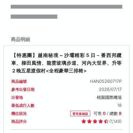
商品明細
【特惠團】越南秘境～沙壩精彩５日－番西邦纜
車、梯田風情、龍雲玻璃步道、河內大世界、升等
２晚五星渡假村<全程豪華三排椅>
HAN05260717P
商品編號
2026/07/17
參考出發日期
桃園國際機場
出發地
18
最低成行人數
可售
0
/ 總數
8
機位狀況
需客服確認
(1,149)
商品評分