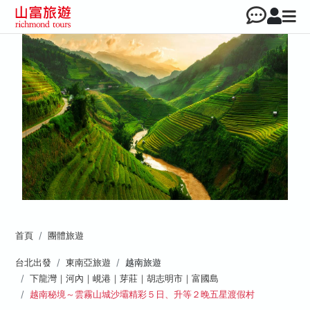
首頁
團體旅遊
台北出發
東南亞旅遊
越南旅遊
下龍灣｜河內｜峴港｜芽莊｜胡志明市｜富國島
越南秘境～雲霧山城沙壩精彩５日、升等２晚五星渡假村