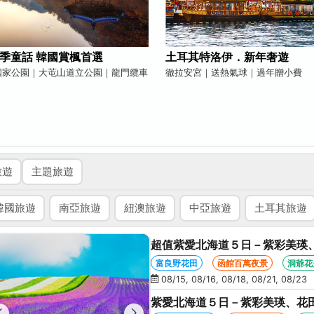
季童話 韓國賞楓首選
土耳其特洛伊．新年奢遊
國家公園｜大芚山道立公園｜龍門纜車
徹拉安宮｜送熱氣球｜過年贈小費
旅遊
主題旅遊
韓國旅遊
南亞旅遊
紐澳旅遊
中亞旅遊
土耳其旅遊
超值紫愛北海道５日－紫彩美瑛
星空夜景、洞爺花火、螃蟹懷石
富良野花田
函館百萬夜景
洞爺花
08/15, 08/16, 08/18, 08/21, 08/23
紫愛北海道５日－紫彩美瑛、花