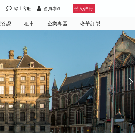
線上客服
會員專區
登入/註冊
照簽證
租車
企業專區
奢華訂製