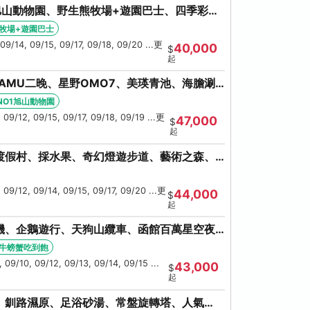
旭山動物園、野生熊牧場+遊園巴士、四季彩の
池、螃蟹吃到飽
牧場+遊園巴士
09/14, 09/15, 09/17, 09/18, 09/20 ...更
40,000
$
起
AMU二晚、星野OMO7、美瑛青池、海膽涮
鮮和牛螃蟹吃到飽
NO1旭山動物園
 09/12, 09/15, 09/17, 09/18, 09/19 ...更
47,000
$
起
渡假村、採水果、奇幻燈遊步道、藝術之森、
伊達時代村、螃蟹吃到飽
 09/12, 09/14, 09/15, 09/17, 09/20 ...更
44,000
$
起
機、企鵝遊行、天狗山纜車、函館百萬星空夜
牛螃蟹吃到飽
牛螃蟹吃到飽
09/10, 09/12, 09/13, 09/14, 09/15 ...
43,000
$
起
、釧路濕原、足浴砂湯、常盤旋轉塔、人氣