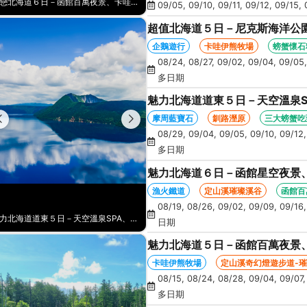
愛戀北海道６日－函館百萬夜景、卡哇伊熊牧場、漁火鐵道、AOAO水族館、藻岩山纜車、三大螃蟹吃到飽(函館/千歲)
五星北海道５日－新雪谷花園日航、札幌州際、小瑞士比羅夫小鎮、卡丁車、空中纜車、積丹半島、採水果、海鮮和牛螃蟹放題
09/05, 09/10, 09/11, 09/12, 09/15, 
超值北海道５日－尼克斯海洋公
蹄山名水公園、洞爺星空、花火
企鵝遊行
卡哇伊熊牧場
螃蟹懷石
08/24, 08/27, 09/02, 09/04, 09/05,
多日期
魅力北海道道東５日－天空溫泉S
丹頂鶴、花時計、砂湯體驗、螃
摩周藍寶石
釧路溼原
三大螃蟹吃
08/29, 09/04, 09/05, 09/10, 09/12,
多日期
魅力北海道６日－函館星空夜景
AOAO水族館、藻岩山纜車、三
漁火鐵道
定山溪璀璨溪谷
函館百
08/19, 08/26, 09/02, 09/09, 09/16, 
魅力北海道道東５日－天空溫泉SPA、神秘之湖、天都山流冰館、釧路濕原、丹頂鶴、花時計、砂湯體驗、螃蟹吃到飽
魅力北海道６日－函館星空夜景、漁火鐵道、璀璨溪谷、熊牧場、企鵝遊行、AOAO水族館、藻岩山纜車、三大螃蟹吃到飽
日期
魅力北海道５日－函館百萬夜景
鵝遊行、奇幻燈遊步道、璀璨溪谷
卡哇伊熊牧場
定山溪奇幻燈遊步道-
08/15, 08/24, 08/28, 09/04, 09/07,
多日期