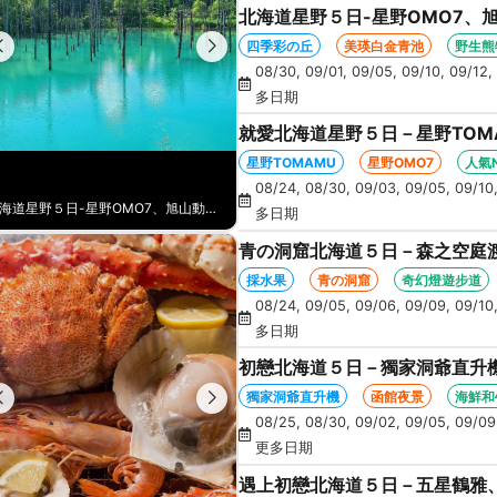
北海道星野５日-星野OMO7、
丘、卡哇伊草泥馬、美瑛白金青
四季彩の丘
美瑛白金青池
野生熊
08/30, 09/01, 09/05, 09/10, 09/12, 
多日期
就愛北海道星野５日－星野TOM
涮鍋、人氣NO1旭山動物園、海
星野TOMAMU
星野OMO7
人氣
08/24, 08/30, 09/03, 09/05, 09/10,
北海道星野５日-星野OMO7、旭山動物園、野生熊牧場+遊園巴士、四季彩の丘、卡哇伊草泥馬、美瑛白金青池、螃蟹吃到飽
就愛北海道星野５日－星野TOMAMU二晚、星野OMO7、美瑛青池、海膽涮涮鍋、人氣NO1旭山動物園、海鮮和牛螃蟹吃到飽
多日期
青の洞窟北海道５日－森之空庭
企鵝遊行、卡哇伊熊牧場、忍者
採水果
青の洞窟
奇幻燈遊步道
08/24, 09/05, 09/06, 09/09, 09/10,
多日期
初戀北海道５日－獨家洞爺直升
景、海膽、北方馬公園、海鮮和
獨家洞爺直升機
函館夜景
海鮮和
08/25, 08/30, 09/02, 09/05, 09/09, 
更多日期
遇上初戀北海道５日－五星鶴雅