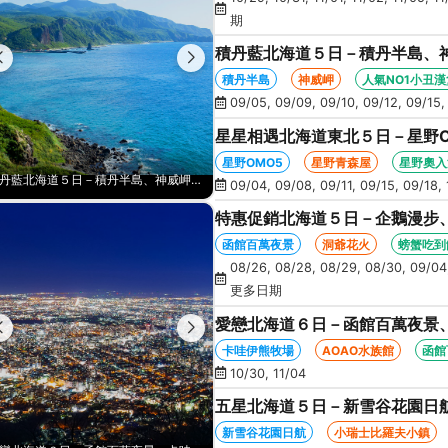
期
積丹藍北海道５日－積丹半島、
人氣NO1小丑漢堡、河童足湯、
積丹半島
神威岬
人氣NO1小丑漢
09/05, 09/09, 09/10, 09/12, 09/15,
星星相遇北海道東北５日－星野
景、新幹線北斗號、睡魔之家、十
星野OMO5
星野青森屋
星野奧入
積丹藍北海道５日－積丹半島、神威岬、夢幻星型五稜廓、米其林星空夜景、人氣NO1小丑漢堡、河童足湯、奇幻燈遊步道、璀璨溪谷
星星相遇北海道東北５日－星野OMO5、星野青森屋、星野奧入瀨溪、星空夜景、新幹線北斗號、睡魔之家、十和田湖(不進免稅店)
09/04, 09/08, 09/11, 09/15, 09/18, 
特惠促銷北海道５日－企鵝漫步
火、啤酒暢飲、螃蟹懷石料理、
函館百萬夜景
洞爺花火
螃蟹吃到
08/26, 08/28, 08/29, 08/30, 09/04,
更多日期
愛戀北海道６日－函館百萬夜景、
藻岩山纜車、三大螃蟹吃到飽(函
卡哇伊熊牧場
AOAO水族館
函館
10/30, 11/04
五星北海道５日－新雪谷花園日
空中纜車、積丹半島、採水果、
新雪谷花園日航
小瑞士比羅夫小鎮