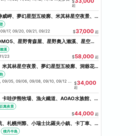
33,000
$
起
神威岬、夢幻星型五稜廓、米其林星空夜景、
奇幻燈遊步道、璀璨溪谷
堡
37,000
 09/17, 09/20, 09/21, 09/22
$
起
OMO5、星野青森屋、星野奧入瀨溪、星空夜
和田湖(不進免稅店)
瀨溪
58,000
11/23
$
起
、米其林星空夜景、夢幻星型五稜廓、洞爺花
螃蟹吃到飽
飽
 09/05, 09/06, 09/08, 09/10, 09/12 ...
34,000
$
起
卡哇伊熊牧場、漁火鐵道、AOAO水族館、
館/千歲)
百萬夜景
44,000
$
起
航、札幌州際、小瑞士比羅夫小鎮、卡丁車、
海鮮和牛螃蟹放題
積丹半島