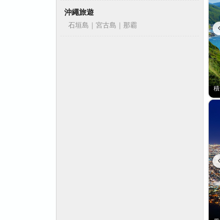
沖繩旅遊
石垣島｜宮古島｜那霸