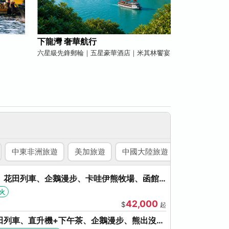
下龍灣 奢華航行
六星級先鋒郵輪｜五星豪華酒店｜米其林饗宴
中東非洲旅遊
美加旅遊
中國大陸旅遊
國內旅遊
、花田列車、企鵝漫步、卡哇伊熊牧場、函館
、啤酒暢飲
火
42,000
$
起
田列車、直升機+下午茶、企鵝漫步、熊出沒、