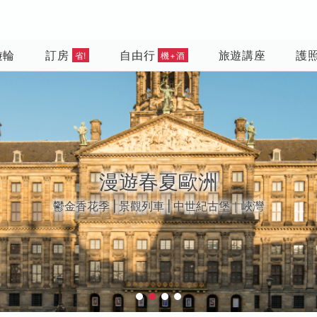
遊輪
訂房
自由行
旅遊講座
護
省!
機+酒
越南 • 越來越好玩
河內｜峴港｜胡志明市｜富國島