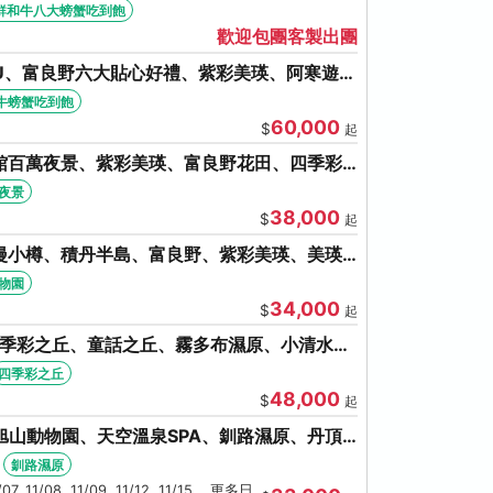
牛八大螃蟹吃到飽
鮮和牛八大螃蟹吃到飽
歡迎包團客製出團
U、富良野六大貼心好禮、紫彩美瑛、阿寒遊覽
牛螃蟹吃到飽
牛螃蟹吃到飽
60,000
$
起
館百萬夜景、紫彩美瑛、富良野花田、四季彩
夜景
38,000
$
起
漫小樽、積丹半島、富良野、紫彩美瑛、美瑛
盤旋轉塔
動物園
34,000
$
起
四季彩之丘、童話之丘、霧多布濕原、小清水原
泉SPA、螃蟹吃到飽
四季彩之丘
48,000
$
起
旭山動物園、天空溫泉SPA、釧路濕原、丹頂
湯體驗
釧路濕原
1/07, 11/08, 11/09, 11/12, 11/15 ...更多日