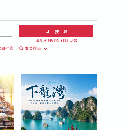
搜 尋
最多只能搜尋到365則結果
成團推薦
進階搜尋