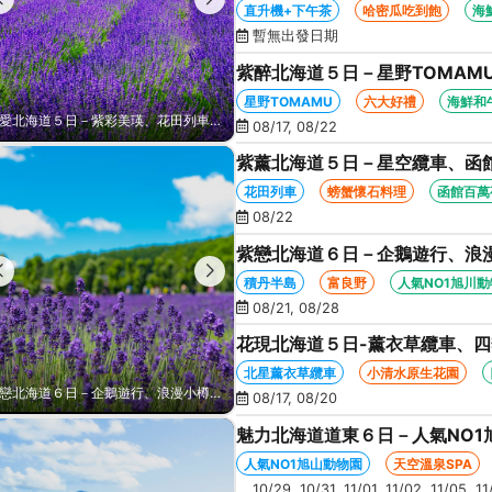
函館百萬夜景、哈密瓜+海鮮和
直升機+下午茶
哈密瓜吃到飽
海
暫無出發日期
紫醉北海道５日－星野TOMAM
船、知床五湖、哈密瓜+海鮮和
星野TOMAMU
六大好禮
海鮮和
紫醉北海道５日－星野TOMAMU、富良野六大貼心好禮、紫彩美瑛、阿寒遊覽船、知床五湖、哈密瓜+海鮮和牛螃蟹吃到飽
08/17, 08/22
紫薰北海道５日－星空纜車、函
之丘、花田列車、螃蟹懷石料理
花田列車
螃蟹懷石料理
函館百萬
08/22
紫戀北海道６日－企鵝遊行、浪
白金青池、旭山動物園、旭川常
積丹半島
富良野
人氣NO1旭川
08/21, 08/28
花現北海道５日-薰衣草纜車、
生花園、摩周湖、熱氣球、天空溫
北星薰衣草纜車
小清水原生花園
花現北海道５日-薰衣草纜車、四季彩之丘、童話之丘、霧多布濕原、小清水原生花園、摩周湖、熱氣球、天空溫泉SPA、螃蟹吃到飽
紫戀北海道６日－企鵝遊行、浪漫小樽、積丹半島、富良野、紫彩美瑛、美瑛白金青池、旭山動物園、旭川常盤旋轉塔
08/17, 08/20
魅力北海道道東６日－人氣NO1
鶴、霧之摩周湖、屈斜路湖、砂
人氣NO1旭山動物園
天空溫泉SPA
10/29, 10/31, 11/01, 11/02, 11/05, 1