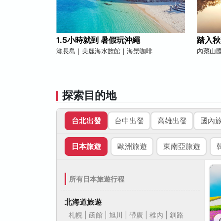
1.5小時就到 暑假玩沖繩
踏入秋
瀨長島｜美麗海水族館｜海景咖啡
內藏山
探索目的地
台北出發
台中出發
高雄出發
國內
日本旅遊
歐洲旅遊
東南亞旅遊
所有日本旅遊行程
北海道旅遊
札幌 | 函館 | 旭川 | 帶廣 | 稚內 | 釧路