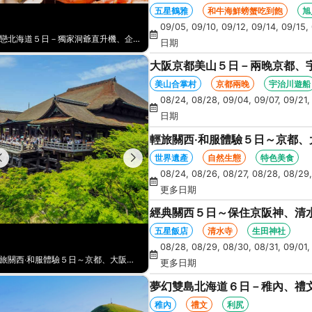
NO1旭山動物園、爐端燒、和牛
五星鶴雅
和牛海鮮螃蟹吃到飽
旭
09/05, 09/10, 09/12, 09/14, 09/15, 
初戀北海道５日－獨家洞爺直升機、企鵝遊行、天狗山纜車、函館百萬星空夜景、海膽、北方馬公園、海鮮和牛螃蟹吃到飽
遇上初戀北海道５日－五星鶴雅、釧路濕原、足浴砂湯、常盤旋轉塔、人氣NO1旭山動物園、爐端燒、和牛海鮮螃蟹吃到飽
日期
大阪京都美山５日－兩晚京都、
月橋、奈良朱紅燈籠、奈良梅花
美山合掌村
京都兩晚
宇治川遊船
08/24, 08/28, 09/04, 09/07, 09/21,
日期
輕旅關西‧和服體驗５日～京都
花鹿公園
世界遺產
自然生態
特色美食
08/24, 08/26, 08/27, 08/28, 08/29,
更多日期
經典關西５日～保住京阪神、清水
五星飯店
清水寺
生田神社
08/28, 08/29, 08/30, 08/31, 09/01,
輕旅關西‧和服體驗５日～京都、大阪、奈良～浪漫嵐山渡月橋+超人氣奈良梅花鹿公園
更多日期
夢幻雙島北海道６日－稚內、禮
寒布岬、留萌花田家番屋、紫彩
稚內
禮文
利尻