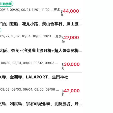
海鮮螃蟹吃到飽
川動物園
09/17, 09/20, 09/21, 11/01, 11/02 ...更多
44,000
$
起
宇治川遊船、花見小路、美山合掌村、嵐山渡
鹿、流水瀑布電扶梯
 09/27, 10/02, 10/04, 10/05, 10/11 ...更多
27,000
$
起
、大阪、奈良～浪漫嵐山渡月橋+超人氣奈良梅
 08/30, 08/31, 09/01, 09/02, 09/03 ...
30,000
$
起
寺、金閣寺、LALAPORT、生田神社
 09/02, 09/03, 09/04, 09/05, 09/06 ...
42,000
$
起
文島、利尻島、宗谷岬紀念碑、北防波堤、野
美瑛